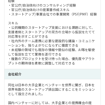
経験
・官公庁/自治体向けのコンサルティング経験
・官公庁/自治体向けの提案書作成スキル
・スタートアップ/事業会社での事業開発（PSF/PMF）経験
スキル
・公的機関のスタートアップ支援における課題に対して、
支援者側とスタートアップの双方の立場から仮説をたてて
対応策を示すことができる
・社内外のチーム連携に必要な建設的な議論・コミュニケ
ーションを、独りよがりにならずに徹底できる
・未経験の領域でも既存の情報や類似の経験、AI等を駆使
して仮説を立てて業務を遂行できる
・複数のプロジェクトを受け持った場合、優先度やアウト
プットの期待値を柔軟に調整して対応できる
会社紹介
同社は日本の大手企業とベンチャーを世界に繋ぎ、日本を
世界有数のスタートアップ排出国にすることをミッション
として設立されました。
国内ベンチャーに対しては、大手企業との提携機会の提