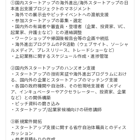
①国内スタートアップの海外進出/海外スタートアップの日
本進出支援プロジェクトのマネジメント
・海外での展示会やピッチイベントへの渡航支援
・参加スタートアップの募集・選定
・国内外の有識者や審査員・登壇者（企業、投資家、VC、
起業家、弁護士など）との連絡調整
・ワークショップや帰国後報告会等の企画や統括
・海外進出プログラムのPR活動（ウェブサイト、ソーシャ
ルメディア、プレスリリース、トレードショーなど）
・上記業務に関するスケジュール作成・進捗管理
②国内外スタートアップのハンズオン支援
・スタートアップの技術実証や海外進出プログラムにおけ
る、国内外の企業とスタートアップのマッチング支援
・各国の政府機関や自治体、その他現地支援者（メディ
ア、インキュベーターやアクセラレーター、投資家、企業
など）との関係構築
・ピッチ資料の磨き込み
・スタートアップ/起業家候補向けの研修講師
③新規案件開拓
・スタートアップ支援に関する省庁自治体職員とのディス
カッション
・参考見積もりの作成