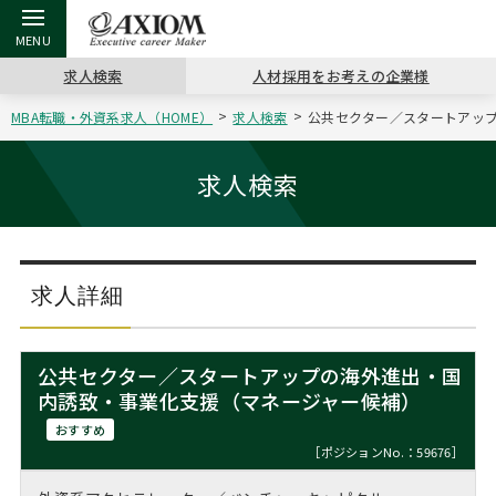
求人検索
人材採用をお考えの企業様
MBA転職・外資系求人（HOME）
求人検索
公共セクター／スタートアップ
戻る
戻る
戻る
戻る
戻る
戻る
戻る
戻る
戻る
戻る
戻る
アクシアムの特長
キャリア支援 TOP
転職ツール TOP
転職コラム TOP
イベント・セミナー TOP
会社概要 TOP
ミッシ
お申し
キャリア
MBA留
英文レジ
求人検索
サービス案内
キャリアデザイン講座
英文レジュメの書き方
“展”職相談室
ジョブフェア
沿革
コンサ
キャリ
MBAの
日本から
パワー
（最新求人市場動向）
コンサルタントの紹介
職務経歴書の書き方
転職市場の明日をよめ
キャリアデザインセミナー
主なクライアント
代表メ
“展”
転職活
主な10
キーワ
求人詳細
ステージ別アドバイス
日本語履歴書テンプレート
コンサルティングの現場から
海外セミナー
アクセス
“展”
MBA
英文レ
MBAの転職事例
公共セクター／スタートアップの海外進出・国
よくある面接Q&A集
転職成功への4つの鍵
キャリアフォーラム
採用情報
内誘致・事業化支援（マネージャー候補）
おわり
MBAからのFAQ
おすすめ
外資系／面接攻略のコツ
キャリアに効く一冊
プロ経営者の特別セミナー
パブリシティ
［ポジションNo.：59676］
MBA留学生数の推移