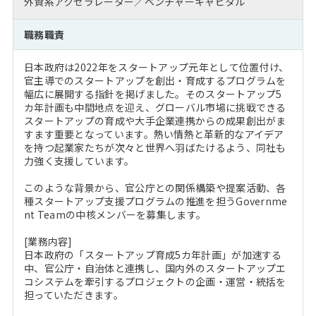
外資系アクセラレーター／ベンチャーキャピタル
注目企業インタビュー
Career Talk Live
ニュースリリース
インターン受入企業一覧
職務職責
MBA NETWORKING
MBAを生かす求人特集
日本政府は2022年をスタートアップ元年として位置付け、
官主導でのスタートアップを創出・育成するプログラムを
年齢と年収の相関図
幅広に展開する指針を掲げました。そのスタートアップ5
カ年計画も中間地点を迎え、グローバル市場に挑戦できる
スタートアップの育成や大手企業連携からの成果創出がま
すます重要となっています。熱い情熱と革新的なアイデア
を持つ起業家たちが次々と世界へ羽ばたけるよう、同社も
力強く支援しています。
このような背景から、官公庁との関係構築や提案活動、各
種スタートアップ支援プログラムの推進を担うGovernme
nt Teamの中核メンバーを募集します。
[業務内容]
日本政府の「スタートアップ育成5カ年計画」が加速する
中、官公庁・自治体と連携し、国内外のスタートアップエ
コシステムを牽引するプロジェクトの企画・運営・統括を
担っていただきます。