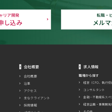
ャリア開発
転職・
申し込み
メルマ
会社概要
求人情報
職種から探す
会社概要
経営（CFO、執行役
沿革
コンサルタント
アクセス
金融・不動産系スペ
主なクライアント
経営企画・事業開発
採用情報
その他