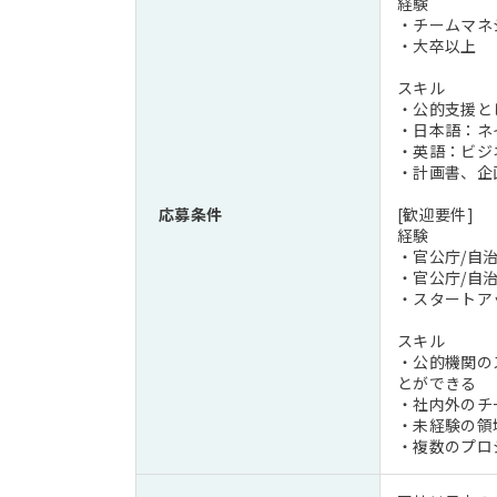
経験
・チームマネ
・大卒以上
スキル
・公的支援と
・日本語：ネ
・英語：ビジ
・計画書、企
応募条件
[歓迎要件]
経験
・官公庁/自
・官公庁/自
・スタートアッ
スキル
・公的機関の
とができる
・社内外のチ
・未経験の領
・複数のプロ