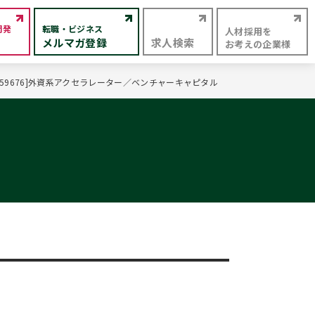
開発
転職・ビジネス
人材採用を
メルマガ登録
求人検索
お考えの企業様
9676]外資系アクセラレーター／ベンチャーキャピタル