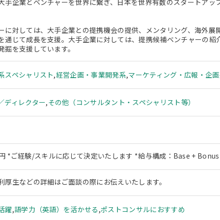
大手企業とベンチャーを世界に繋ぎ、日本を世界有数のスタートアッ
ーに対しては、大手企業との提携機会の提供、メンタリング、海外展
を通じて成長を支援。大手企業に対しては、提携候補ベンチャーの紹
発掘を支援しています。
系スペシャリスト
,
経営企画・事業開発系
,
マーケティング・広報・企画
／ディレクター
,
その他（コンサルタント・スペシャリスト等）
万円 *ご経験/スキルに応じて決定いたします *給与構成：Base + Bonus
利厚生などの詳細はご面談の際にお伝えいたします。
活躍
,
語学力（英語）を活かせる
,
ポストコンサルにおすすめ