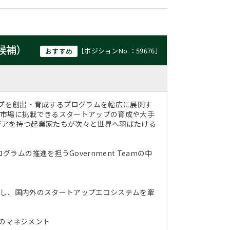
候補）
［ポジションNo.：59676］
おすすめ
ップを創出・育成するプログラムを幅広に展開す
ル市場に挑戦できるスタートアップの育成や大手
デアを持つ起業家たちが次々と世界へ羽ばたける
の推進を担うGovernment Teamの中
携し、国内外のスタートアップエコシステムを牽
のマネジメント