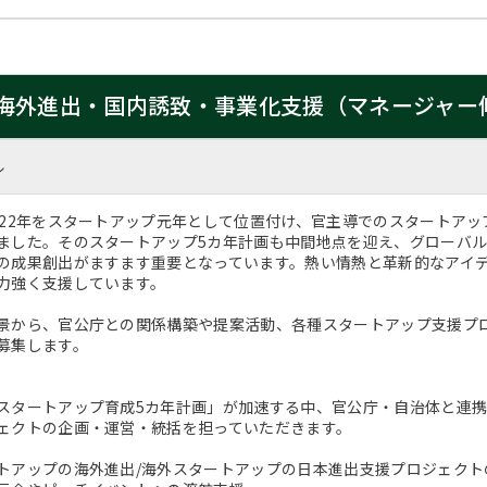
海外進出・国内誘致・事業化支援（マネージャー
ル
022年をスタートアップ元年として位置付け、官主導でのスタートア
ました。そのスタートアップ5カ年計画も中間地点を迎え、グローバ
の成果創出がますます重要となっています。熱い情熱と革新的なアイ
力強く支援しています。
景から、官公庁との関係構築や提案活動、各種スタートアップ支援プログラム
募集します。
スタートアップ育成5カ年計画」が加速する中、官公庁・自治体と連
ェクトの企画・運営・統括を担っていただきます。
トアップの海外進出/海外スタートアップの日本進出支援プロジェクト