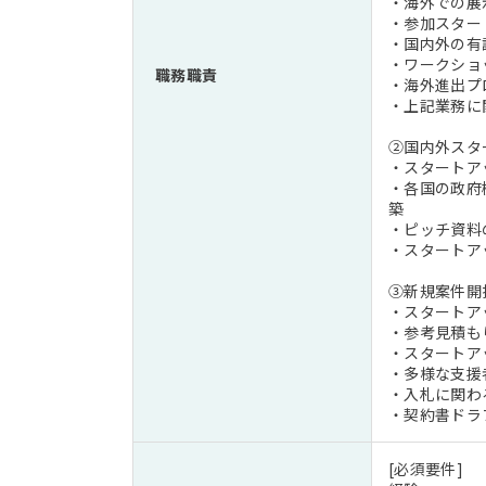
・海外での展
・参加スター
・国内外の有
・ワークショ
職務職責
・海外進出プ
・上記業務に
②国内外スタ
・スタートア
・各国の政府
築
・ピッチ資料
・スタートア
③新規案件開
・スタートア
・参考見積も
・スタートア
・多様な支援
・入札に関わ
・契約書ドラ
[必須要件]