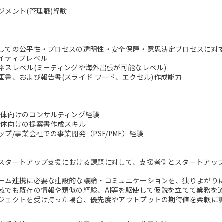
ジメント(管理職)経験
しての公平性・プロセスの透明性・安全保障・意思決定プロセスに対
イティブレベル
ネスレベル(ミーティングや海外出張が可能なレベル)
画書、および報告書(スライド ワード、エクセル)作成能力
治体向けのコンサルティング経験
治体向けの提案書作成スキル
プ/事業会社での事業開発（PSF/PMF）経験
スタートアップ支援における課題に対して、支援者側とスタートアッ
ーム連携に必要な建設的な議論・コミュニケーションを、独りよがり
域でも既存の情報や類似の経験、AI等を駆使して仮説を立てて業務を
ジェクトを受け持った場合、優先度やアウトプットの期待値を柔軟に