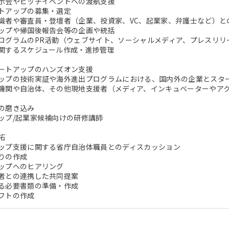
示会やピッチイベントへの渡航支援
トアップの募集・選定
識者や審査員・登壇者（企業、投資家、VC、起業家、弁護士など）と
ップや帰国後報告会等の企画や統括
ログラムのPR活動（ウェブサイト、ソーシャルメディア、プレスリリ
関するスケジュール作成・進捗管理
ートアップのハンズオン支援
ップの技術実証や海外進出プログラムにおける、国内外の企業とスタ
機関や自治体、その他現地支援者（メディア、インキュベーターやア
の磨き込み
ップ/起業家候補向けの研修講師
拓
ップ支援に関する省庁自治体職員とのディスカッション
りの作成
ップへのヒアリング
者との連携した共同提案
る必要書類の準備・作成
フトの作成