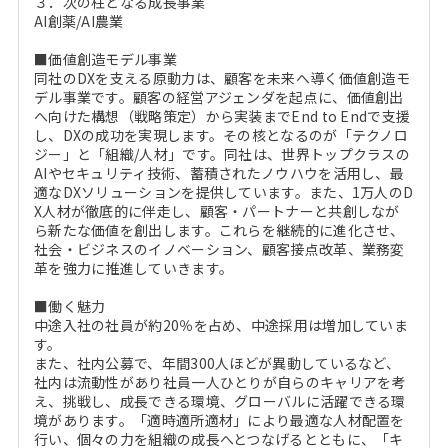
３．次の柱となる成長事業
AI創薬/AI農業
■価値創造モデル事業
同社のDXを支える原動力は、顧客を未来へ導く価値創造モ
デル事業です。顧客の経営アジェンダを起点に、価値創出
へ向けた構想（戦略策定）から実装までEnd to Endで支援
し、DXの成功を実現します。その核となるのが「テクノロ
ジー」と「組織/人材」です。同社は、世界トップクラスの
AIやセキュリティ技術、蓄積されたノウハウを活用し、最
適なDXソリューションを提供しています。また、1万人のD
X人材が徹底的に伴走し、顧客・パートナーと共創しなが
ら新たな価値を創出します。これらを継続的に進化させ、
社会・ビジネスのイノベーション、顧客接点改革、業務変
革を強力に推進していきます。
■働く魅力
中途入社の社員が約20％を占め、中途採用は増加していま
す。
また、社内公募で、年間300人ほどが異動しているなど、
社内は流動性があり社員一人ひとりが自らのキャリアを考
え、挑戦し、成長できる環境、グローバルに活躍できる環
境があります。「適時適所適材」により最適な人材配置を
行い、個々の力を組織の成長へとつなげるとともに、「キ