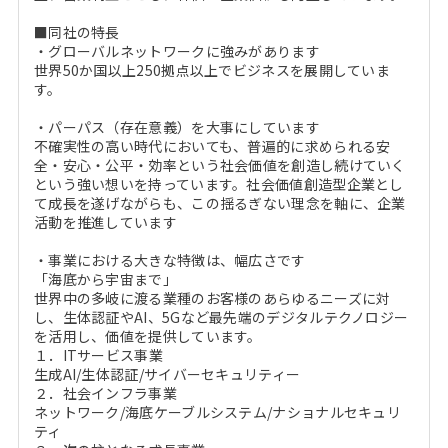
■同社の特長
・グローバルネットワークに強みがあります
世界50か国以上250拠点以上でビジネスを展開していま
す。
・パーパス（存在意義）を大事にしています
不確実性の高い時代においても、普遍的に求められる安
全・安心・公平・効率という社会価値を創造し続けていく
という強い想いを持っています。社会価値創造型企業とし
て成長を遂げながらも、この揺るぎない理念を軸に、企業
活動を推進しています
・事業における大きな特徴は、幅広さです
「海底から宇宙まで」
世界中の多岐に渡る業種のお客様のあらゆるニーズに対
し、生体認証やAI、5Gなど最先端のデジタルテクノロジー
を活用し、価値を提供しています。
１．ITサービス事業
生成AI/生体認証/サイバーセキュリティー
２．社会インフラ事業
ネットワーク/海底ケーブルシステム/ナショナルセキュリ
ティ