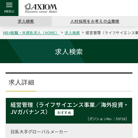
求人検索
人材採用をお考えの企業様
MBA転職・外資系求人（HOME）
求人検索
経営管理（ライフサイエンス事業
戻る
戻る
戻る
戻る
戻る
戻る
戻る
戻る
戻る
戻る
戻る
アクシアムの特長
キャリア支援 TOP
転職ツール TOP
転職コラム TOP
イベント・セミナー TOP
会社概要 TOP
ミッシ
お申し
キャリア
MBA留
英文レジ
求人検索
サービス案内
キャリアデザイン講座
英文レジュメの書き方
“展”職相談室
ジョブフェア
沿革
コンサ
キャリ
MBAの
日本から
パワー
（最新求人市場動向）
コンサルタントの紹介
職務経歴書の書き方
転職市場の明日をよめ
キャリアデザインセミナー
主なクライアント
代表メ
“展”
転職活
主な10
キーワ
求人詳細
ステージ別アドバイス
日本語履歴書テンプレート
コンサルティングの現場から
海外セミナー
アクセス
“展”
MBA
英文レ
MBAの転職事例
経営管理（ライフサイエンス事業／海外投資・
よくある面接Q&A集
転職成功への4つの鍵
キャリアフォーラム
採用情報
JVガバナンス）
おわり
おすすめ
MBAからのFAQ
［ポジションNo.：59718］
外資系／面接攻略のコツ
キャリアに効く一冊
プロ経営者の特別セミナー
パブリシティ
日系大手グローバルメーカー
MBA留学生数の推移