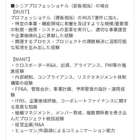
■シニアプロフェッショナル（部長相当）の場合
【MUST】
プロフェッショナル（課長相当）のMUST要件に加え、
・特定の事業・機能領域に影響を及ぼすような規模/重要度
の制度・施策・システムの変革を実行し、適切な事業運営
や企業価値向上に貢献した経験
・関連するプロセス・プロジェクトの課題解決に活用可能
な知見を生み出した経験
【WANT】
・クロスボーダーM&A、出資、アライアンス、PMI等の推
進経験
・内部統制、コンプライアンス、リスクマネジメント体制
構築の経験
・FP&A、管理会計、事業計画、予実管理の設計・運用経
験
・IFRS、企業価値評価、コーポレートファイナンスに関す
る高度な知識
・組織マネジメント、メンバー育成、複数関係者を巻き込
んだプロジェクト統括経験
・経営企画/M&A
・ヒューマン/外国語によるコミュニケーション能力