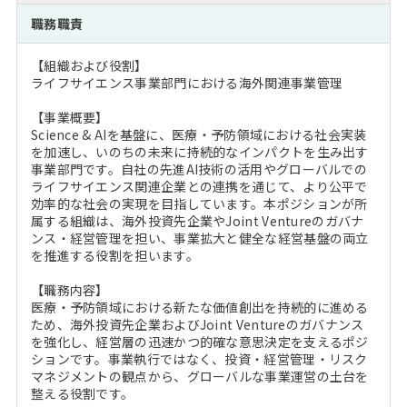
注目企業インタビュー
Career Talk Live
ニュースリリース
職務職責
インターン受入企業一覧
MBA NETWORKING
【組織および役割】
MBAを生かす求人特集
ライフサイエンス事業部門における海外関連事業管理
【事業概要】
年齢と年収の相関図
Science & AIを基盤に、医療・予防領域における社会実装
を加速し、いのちの未来に持続的なインパクトを生み出す
事業部門です。自社の先進AI技術の活用やグローバルでの
ライフサイエンス関連企業との連携を通じて、より公平で
効率的な社会の実現を目指しています。本ポジションが所
属する組織は、海外投資先企業やJoint Ventureのガバナ
ンス・経営管理を担い、事業拡大と健全な経営基盤の両立
を推進する役割を担います。
【職務内容】
医療・予防領域における新たな価値創出を持続的に進める
ため、海外投資先企業およびJoint Ventureのガバナンス
を強化し、経営層の迅速かつ的確な意思決定を支えるポジ
ションです。事業執行ではなく、投資・経営管理・リスク
マネジメントの観点から、グローバルな事業運営の土台を
整える役割です。