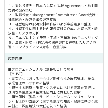
１．海外投資先・日本JVに関するJV Agreement・株主間
契約の論点整理
２．取締役会・Management Committee・Board会議・
株主総会・経営会議の運営支援
３．経営層向け説明資料の作成および事前論点の整理
４．投資案件に関する社内報告資料の作成、出資比率・議
決権・リスクの分析
５．日本JVにおける予算・実績・事業進捗のモニタリング
６．法務・財務・FP&A等の関連部門と連携したリスク管
理・コンプライアンス対応・合意形成
応募条件
■プロフェッショナル（課長相当）の場合
【MUST】
・事業会社における子会社／関連会社の経営管理、投資、
事業管理のいずれかの経験
・担当する制度・施策・システムにおける変革を実行し、
適切な事業運営や企業価値向上に貢献した経験
・担当領域（製品・サービス・システム・ソリューショ
ン）および担当顧客に関する高度な知識・理解に基づく成
果創出・課題解決の責任を負った経験