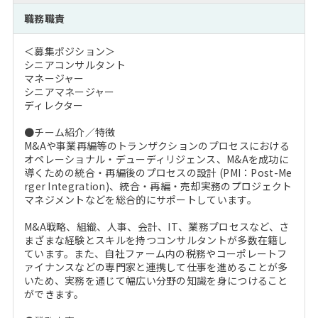
注目企業インタビュー
Career Talk Live
ニュースリリース
職務職責
インターン受入企業一覧
MBA NETWORKING
＜募集ポジション＞
MBAを生かす求人特集
シニアコンサルタント
マネージャー
シニアマネージャー
年齢と年収の相関図
ディレクター
●チーム紹介／特徴
M&Aや事業再編等のトランザクションのプロセスにおける
オペレーショナル・デューディリジェンス、M&Aを成功に
導くための統合・再編後のプロセスの設計 (PMI：Post-Me
rger Integration)、統合・再編・売却実務のプロジェクト
マネジメントなどを総合的にサポートしています。
M&A戦略、組織、人事、会計、IT、業務プロセスなど、さ
まざまな経験とスキルを持つコンサルタントが多数在籍し
ています。また、自社ファーム内の税務やコーポレートフ
ァイナンスなどの専門家と連携して仕事を進めることが多
いため、実務を通じて幅広い分野の知識を身につけること
ができます。