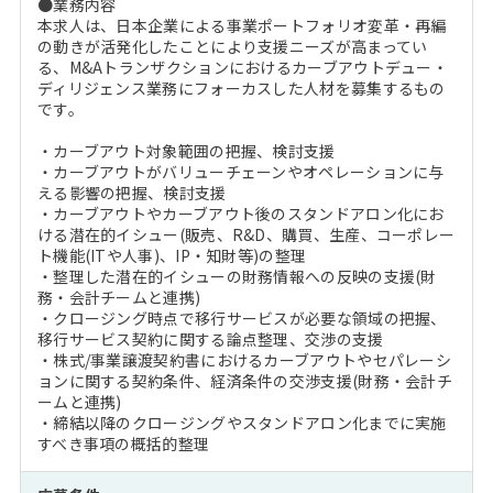
●業務内容
本求人は、日本企業による事業ポートフォリオ変革・再編
の動きが活発化したことにより支援ニーズが高まってい
る、M&Aトランザクションにおけるカーブアウトデュー・
ディリジェンス業務にフォーカスした人材を募集するもの
です。
・カーブアウト対象範囲の把握、検討支援
・カーブアウトがバリューチェーンやオペレーションに与
える影響の把握、検討支援
・カーブアウトやカーブアウト後のスタンドアロン化にお
ける潜在的イシュー(販売、R&D、購買、生産、コーポレー
ト機能(ITや人事)、IP・知財等)の整理
・整理した潜在的イシューの財務情報への反映の支援(財
務・会計チームと連携)
・クロージング時点で移行サービスが必要な領域の把握、
移行サービス契約に関する論点整理、交渉の支援
・株式/事業譲渡契約書におけるカーブアウトやセパレーシ
ョンに関する契約条件、経済条件の交渉支援(財務・会計チ
ームと連携)
・締結以降のクロージングやスタンドアロン化までに実施
すべき事項の概括的整理