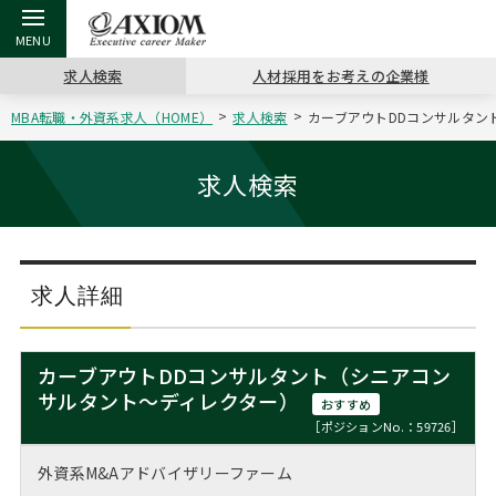
求人検索
人材採用をお考えの企業様
MBA転職・外資系求人（HOME）
求人検索
カーブアウトDDコンサルタント
戻る
戻る
戻る
戻る
戻る
戻る
戻る
戻る
戻る
戻る
戻る
アクシアムの特長
キャリア支援 TOP
転職ツール TOP
転職コラム TOP
イベント・セミナー TOP
会社概要 TOP
ミッシ
お申し
キャリア
MBA留
英文レジ
求人検索
サービス案内
キャリアデザイン講座
英文レジュメの書き方
“展”職相談室
ジョブフェア
沿革
コンサ
キャリ
MBAの
日本から
パワー
（最新求人市場動向）
コンサルタントの紹介
職務経歴書の書き方
転職市場の明日をよめ
キャリアデザインセミナー
主なクライアント
代表メ
“展”
転職活
主な10
キーワ
求人詳細
ステージ別アドバイス
日本語履歴書テンプレート
コンサルティングの現場から
海外セミナー
アクセス
“展”
MBA
英文レ
MBAの転職事例
カーブアウトDDコンサルタント（シニアコン
よくある面接Q&A集
転職成功への4つの鍵
キャリアフォーラム
採用情報
サルタント～ディレクター）
おわり
おすすめ
MBAからのFAQ
［ポジションNo.：59726］
外資系／面接攻略のコツ
キャリアに効く一冊
プロ経営者の特別セミナー
パブリシティ
外資系M&Aアドバイザリーファーム
MBA留学生数の推移