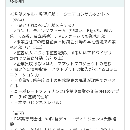
応募条件
＜希望スキル・希望経験： シニアコンサルタント＞
（必須）
・下記いずれかのご経験を有する方
>コンサルティングファーム（戦略系、Big4系、総合
系、FAS系、独立系等）、PEファームでの業務経験
>事業会社での経営企画・財務会計等の本社機能での業
務経験（3年以上）
>監査法人における監査経験、あるいはアドバイザリー
部門での業務経験（3年以上）
>企業買収あるいはカーブアウトプロジェクトの経験
・効果的に情報収集、アウトプットの報告ができるコミュ
ニケーション力
・日商簿記2級程度以上の財務諸表の構造が理解できるス
キル
・コーポレートファイナンス(企業や事業の価値評価のアプ
ローチ)の基礎的理解
・日本語（ビジネスレベル）
（尚可）
・FAS系専門会社での財務デュー・ディリジェンス業務経
験
・その他、M&Aにおけるデュー・デリジェンス（ビジネ