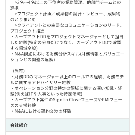
>3名～4名以上の下位者の業務管理、他部門チームとの
連携
>プロジェクト計画／成果物の設計・レビュー、成果物
のとりまとめ
>クライアントとの主要なコミュニケーションのリード、
プロジェクト推進
・カーブアウトDDをプロジェクトマネージャーとして担当
した経験(特定の分野だけでなく、カーブアウトDDで確認
する領域全般)
・M&A観点における財務分析スキル(財務情報とバリュエー
ションとの関連の理解)
（尚可）
・財務DDのマネージャー以上のロールでの経験、財務モデ
ルに関するアドバイザリー経験
・オペレーション分野の特定の領域に関する深い知識・経
験(例えばITや人事といった特定領域)
・カーブアウト案件のSign to CloseフェーズやPMIフェー
ズの支援経験
・M&Aにおける契約交渉の経験
会社紹介