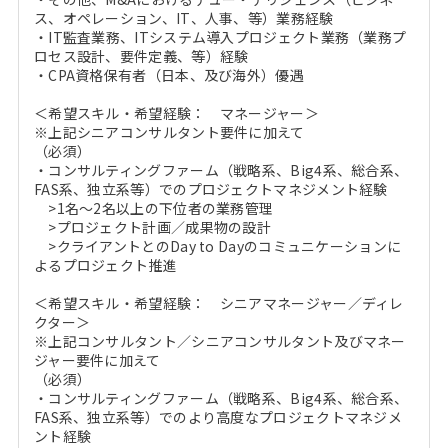
ス、オペレーション、IT、人事、等）業務経験
・IT監査業務、ITシステム導入プロジェクト業務（業務プ
ロセス設計、要件定義、等）経験
・CPA資格保有者（日本、及び海外）優遇
＜希望スキル・希望経験： マネージャー＞
※上記シニアコンサルタント要件に加えて
（必須）
・コンサルティングファーム（戦略系、Big4系、総合系、
FAS系、独立系等）でのプロジェクトマネジメント経験
>1名～2名以上の下位者の業務管理
>プロジェクト計画／成果物の設計
>クライアントとのDay to Dayのコミュニケーションに
よるプロジェクト推進
＜希望スキル・希望経験： シニアマネージャー／ディレ
クター＞
※上記コンサルタント／シニアコンサルタント及びマネー
ジャー要件に加えて
（必須）
・コンサルティングファーム（戦略系、Big4系、総合系、
FAS系、独立系等）でのより高度なプロジェクトマネジメ
ント経験