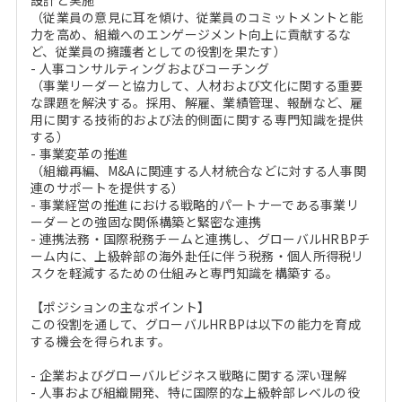
設計と実施
（従業員の意見に耳を傾け、従業員のコミットメントと能
力を高め、組織へのエンゲージメント向上に貢献するな
ど、従業員の擁護者としての役割を果たす）
- 人事コンサルティングおよびコーチング
（事業リーダーと協力して、人材および文化に関する重要
な課題を解決する。採用、解雇、業績管理、報酬など、雇
用に関する技術的および法的側面に関する専門知識を提供
する）
- 事業変革の推進
（組織再編、M&Aに関連する人材統合などに対する人事関
連のサポートを提供する）
- 事業経営の推進における戦略的パートナーである事業リ
ーダーとの強固な関係構築と緊密な連携
- 連携法務・国際税務チームと連携し、グローバルHRBPチ
ーム内に、上級幹部の海外赴任に伴う税務・個人所得税リ
スクを軽減するための仕組みと専門知識を構築する。
【ポジションの主なポイント】
この役割を通して、グローバルHRBPは以下の能力を育成
する機会を得られます。
- 企業およびグローバルビジネス戦略に関する深い理解
- 人事および組織開発、特に国際的な上級幹部レベルの役