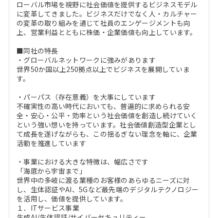
ローバル市場を視野に社会価値を提供するビジネスモデル
に変革してきました。ビジネスだけでなく人・カルチャー
の変革の取り組みを通じて社員のエンゲージメントも向
上、営業利益とともに株価・企業価値も向上しています。
■同社の特長
・グローバルネットワークに強みがあります
世界50か国以上250拠点以上でビジネスを展開していま
す。
・パーパス（存在意義）を大事にしています
不確実性の高い時代においても、普遍的に求められる安
全・安心・公平・効率という社会価値を創造し続けていく
という強い想いを持っています。社会価値創造型企業とし
て成長を遂げながらも、この揺るぎない理念を軸に、企業
活動を推進しています
・事業における大きな特徴は、幅広さです
「海底から宇宙まで」
世界中の多岐に渡る業種のお客様のあらゆるニーズに対
し、生体認証やAI、5Gなど最先端のデジタルテクノロジー
を活用し、価値を提供しています。
１．ITサービス事業
生成AI/生体認証/サイバーセキュリティー