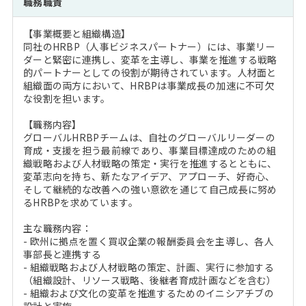
職務職責
注目企業インタビュー
Career Talk Live
ニュースリリース
インターン受入企業一覧
【事業概要と組織構造】
MBA NETWORKING
同社のHRBP（人事ビジネスパートナー）には、事業リー
MBAを生かす求人特集
ダーと緊密に連携し、変革を主導し、事業を推進する戦略
的パートナーとしての役割が期待されています。人材面と
組織面の両方において、HRBPは事業成長の加速に不可欠
年齢と年収の相関図
な役割を担います。
【職務内容】
グローバルHRBPチームは、自社のグローバルリーダーの
育成・支援を担う最前線であり、事業目標達成のための組
織戦略および人材戦略の策定・実行を推進するとともに、
変革志向を持ち、新たなアイデア、アプローチ、好奇心、
そして継続的な改善への強い意欲を通じて自己成長に努め
るHRBPを求めています。
主な職務内容：
- 欧州に拠点を置く買収企業の報酬委員会を主導し、各人
事部長と連携する
- 組織戦略および人材戦略の策定、計画、実行に参加する
（組織設計、リソース戦略、後継者育成計画などを含む）
- 組織および文化の変革を推進するためのイニシアチブの