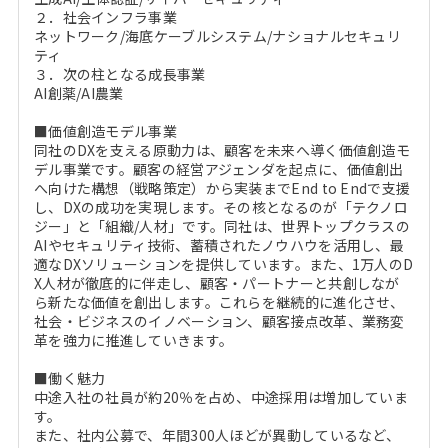
２．社会インフラ事業
ネットワーク/海底ケーブルシステム/ナショナルセキュリ
ティ
３．次の柱となる成長事業
AI創薬/AI農業
■価値創造モデル事業
同社のDXを支える原動力は、顧客を未来へ導く価値創造モ
デル事業です。顧客の経営アジェンダを起点に、価値創出
へ向けた構想（戦略策定）から実装までEnd to Endで支援
し、DXの成功を実現します。その核となるのが「テクノロ
ジー」と「組織/人材」です。同社は、世界トップクラスの
AIやセキュリティ技術、蓄積されたノウハウを活用し、最
適なDXソリューションを提供しています。また、1万人のD
X人材が徹底的に伴走し、顧客・パートナーと共創しなが
ら新たな価値を創出します。これらを継続的に進化させ、
社会・ビジネスのイノベーション、顧客接点改革、業務変
革を強力に推進していきます。
■働く魅力
中途入社の社員が約20％を占め、中途採用は増加していま
す。
また、社内公募で、年間300人ほどが異動しているなど、