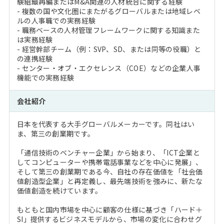
験組織再編またはM&A関連の人材統合に関する経験
- 複数の国や文化圏にまたがるグローバルまたは地域レベ
ルの人事職での実務経験
- 職務ベースの人材管理フレームワークに関する知識また
は実務経験
- 経営幹部チーム（例：SVP、SD、または同等の役職）と
の連携経験
- センター・オブ・エクセレンス（COE）などの企業人事
機能での実務経験
会社紹介
日本を代表する大手グローバルメーカーです。同社はい
ま、第三の創業期です。
「通信技術のベンチャー企業」から始まり、「ICT企業と
してコンピューターや携帯電話事業などを中心に発展」、
そして第三の創業期である今、自社の存在価値を「社会価
値創造型企業」と再定義し、最先端技術を強みに、新たな
価値創造を続けています。
もともと国内市場を中心に顧客の仕様に基づき「ハード＋
SI」提供するビジネスモデルから、市場の変化に合わせグ