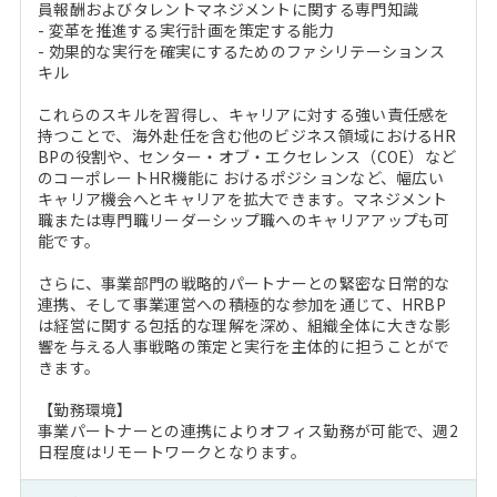
員報酬およびタレントマネジメントに関する専門知識
- 変革を推進する実行計画を策定する能力
- 効果的な実行を確実にするためのファシリテーションス
キル
これらのスキルを習得し、キャリアに対する強い責任感を
持つことで、海外赴任を含む他のビジネス領域におけるHR
BPの役割や、センター・オブ・エクセレンス（COE）など
のコーポレートHR機能に おけるポジションなど、幅広い
キャリア機会へとキャリアを拡大できます。マネジメント
職または専門職リーダーシップ職へのキャリアアップも可
能です。
さらに、事業部門の戦略的パートナーとの緊密な日常的な
連携、そして事業運営への積極的な参加を通じて、HRBP
は経営に関する包括的な理解を深め、組織全体に大きな影
響を与える人事戦略の策定と実行を主体的に担うことがで
きます。
【勤務環境】
事業パートナーとの連携によりオフィス勤務が可能で、週2
日程度はリモートワークとなります。