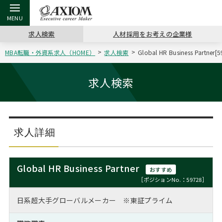
求人検索
人材採用をお考えの企業様
MBA転職・外資系求人（HOME）
求人検索
Global HR Business 
戻る
戻る
戻る
戻る
戻る
戻る
戻る
戻る
戻る
戻る
戻る
アクシアムの特長
キャリア支援 TOP
転職ツール TOP
転職コラム TOP
イベント・セミナー TOP
会社概要 TOP
ミッシ
お申し
キャリア
MBA留
英文レジ
求人検索
サービス案内
キャリアデザイン講座
英文レジュメの書き方
“展”職相談室
ジョブフェア
沿革
コンサ
キャリ
MBAの
日本から
パワー
（最新求人市場動向）
コンサルタントの紹介
職務経歴書の書き方
転職市場の明日をよめ
キャリアデザインセミナー
主なクライアント
代表メ
“展”
転職活
主な10
キーワ
求人詳細
ステージ別アドバイス
日本語履歴書テンプレート
コンサルティングの現場から
海外セミナー
アクセス
“展”
MBA
英文レ
MBAの転職事例
Global HR Business Partner
おすすめ
よくある面接Q&A集
転職成功への4つの鍵
キャリアフォーラム
採用情報
おわり
［ポジションNo.：59728］
MBAからのFAQ
日系超大手グローバルメーカー ※東証プライム
外資系／面接攻略のコツ
キャリアに効く一冊
プロ経営者の特別セミナー
パブリシティ
MBA留学生数の推移