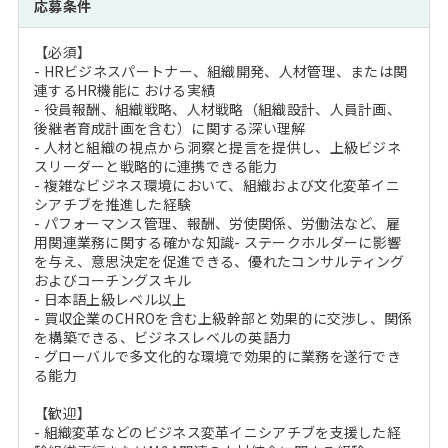
応募条件
【必須】
- HRビジネスパートナー、組織開発、人材管理、または関
連するHR機能に おける実績
- 役員報酬、組織戦略、人材戦略（組織設計、人員計画、
後継者育成計画を含む）に関する深い理解
- 人材と組織の視点から洞察と提言を提供し、上級ビジネ
スリーダーと戦略的に連携できる能力
- 複雑なビジネス環境において、組織および文化変革イニ
シアチブを推進した経験
- パフォーマンス管理、報酬、労使関係、労働法など、雇
用関連業務に関する確かな知識- ステークホルダーに影響
を与え、意思決定を促進できる、優れたコンサルティング
およびコーチングスキル
- 日本語上級レベル以上
- 買収企業のCHROを含む上級幹部と効果的に交渉し、関係
を構築できる、ビジネスレベルの英語力
- グローバルで多文化的な環境で効果的に業務を遂行でき
る能力
【歓迎】
- 組織変革などのビジネス変革イニシアチブを支援した経