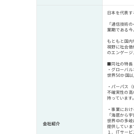
日本を代表す
「通信技術の
業期である今
もともと国内
視野に社会価
のエンゲージ
■同社の特長
・グローバル
世界50か国
・パーパス（
不確実性の高
持っています
・事業におけ
「海底から宇
世界中の多岐
会社紹介
提供していま
１．ITサー