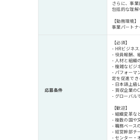
さらに、事業
包括的な理解
【勤務環境】
事業パートナ
【必須】
- HRビジ
- 役員報酬
- 人材と組
- 複雑なビ
- パフォー
定を促進でき
- 日本語上級
応募条件
- 買収企業
- グローバ
【歓迎】
- 組織変革
- 複数の国
- 職務ベー
- 経営幹部
- センター