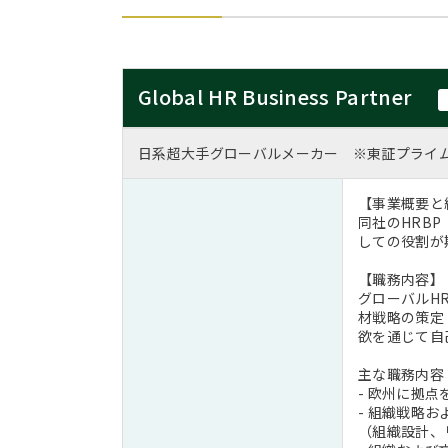
Global HR Business Partner
日系超大手グローバルメーカー ※東証プライ
【事業概要と
同社のHRB
しての役割が
【職務内容】
グローバルH
材戦略の策定
欲を通じて自
主な職務内容
- 欧州に拠
- 組織戦略
（組織設計、