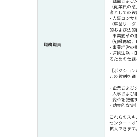
- 組織およ
（従業員の意
者としての役
- 人事コン
（事業リーダ
的および法的
- 事業変革の
（組織再編、
職務職責
- 事業経営
- 連携法務
るための仕組
【ポジション
この役割を通
- 企業およ
- 人事およ
- 変革を推
- 効果的な
これらのスキ
センター・オ
拡大できます