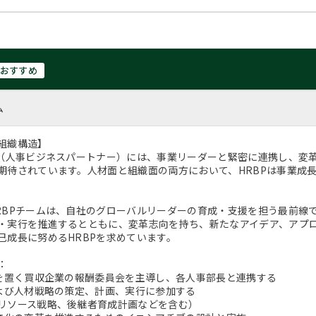
おすすめ
ム
組織構造】
P（人事ビジネスパートナー）には、事業リーダーと緊密に連携し、変
期待されています。人材面と組織面の両方において、HRBPは事業成
RBPチームは、自社のグローバルリーダーの育成・支援を担う最前線
・実行を推進するとともに、変革志向を持ち、新たなアイデア、アプ
己成長に努めるHRBPを求めています。
：
点を置く買収企業の報酬委員会を主導し、各人事部長と連携する
および人材戦略の策定、計画、実行に参加する
リソース戦略、後継者育成計画などを含む）