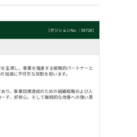
［ポジションNo.：59728］
革を主導し、事業を推進する戦略的パートナーと
長の加速に不可欠な役割を担います。
であり、事業目標達成のための組織戦略および人
ローチ、好奇心、そして継続的な改善への強い意