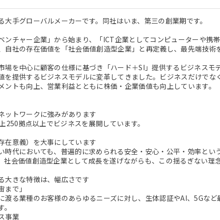
る大手グローバルメーカーです。同社はいま、第三の創業期です。
ベンチャー企業」から始まり、「ICT企業としてコンピューターや携
、自社の存在価値を「社会価値創造型企業」と再定義し、最先端技術
市場を中心に顧客の仕様に基づき「ハード＋SI」提供するビジネスモ
値を提供するビジネスモデルに変革してきました。ビジネスだけでな
メントも向上、営業利益とともに株価・企業価値も向上しています。
ネットワークに強みがあります
以上250拠点以上でビジネスを展開しています。
存在意義）を大事にしています
い時代においても、普遍的に求められる安全・安心・公平・効率とい
。社会価値創造型企業として成長を遂げながらも、この揺るぎない理
る大きな特徴は、幅広さです
宙まで」
に渡る業種のお客様のあらゆるニーズに対し、生体認証やAI、5Gな
す。
ビス事業