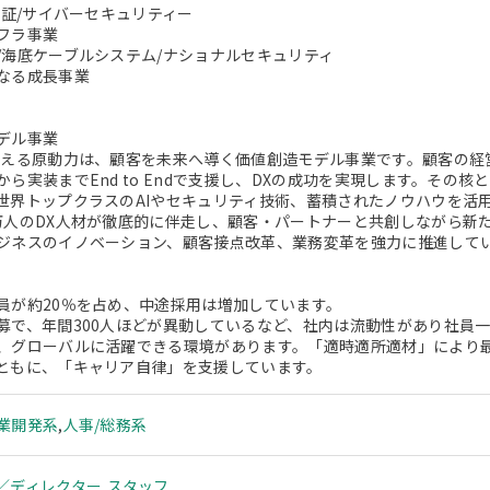
認証/サイバーセキュリティー
フラ事業
/海底ケーブルシステム/ナショナルセキュリティ
なる成長事業
デル事業
支える原動力は、顧客を未来へ導く価値創造モデル事業です。顧客の経
から実装までEnd to Endで支援し、DXの成功を実現します。その
世界トップクラスのAIやセキュリティ技術、蓄積されたノウハウを活
万人のDX人材が徹底的に伴走し、顧客・パートナーと共創しながら新
ジネスのイノベーション、顧客接点改革、業務変革を強力に推進して
員が約20％を占め、中途採用は増加しています。
募で、年間300人ほどが異動しているなど、社内は流動性があり社員
、グローバルに活躍できる環境があります。「適時適所適材」により
ともに、「キャリア自律」を支援しています。
業開発系
,
人事/総務系
／ディレクター
,
スタッフ