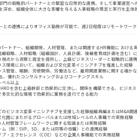
部門の戦略的パートナーとの緊密な日常的な連携、そして事業運営への
を深め、組織全体に大きな影響を与える人事戦略の策定と実行を主体
ーとの連携によりオフィス勤務が可能で、週2日程度はリモートワーク
ネスパートナー、組織開発、人材管理、または関連するHR機能に おける
、組織戦略、人材戦略（組織設計、人員計画、後継者育成計画を含む）
織の視点から洞察と提言を提供し、上級ビジネスリーダーと戦略的に連
ジネス環境において、組織および文化変革イニシアチブを推進した経験
マンス管理、報酬、労使関係、労働法など、雇用関連業務に関する確かな
る、優れたコンサルティングおよびコーチングスキル
レベル以上
のCHROを含む上級幹部と効果的に交渉し、関係を構築できる、ビジネ
ルで多文化的な環境で効果的に業務を遂行できる能力
などのビジネス変革イニシアチブを支援した経験組織再編またはM&A関
や文化圏にまたがるグローバルまたは地域レベルの人事職での実務経験
スの人材管理フレームワークに関する知識または実務経験
チーム（例：SVP、SD、または同等の役職）との連携経験
・オブ・エクセレンス（COE）などの企業人事機能での実務経験