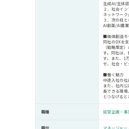
生成AI/生体
２．社会イン
ネットワーク
３．次の柱と
AI創薬/AI農業
■価値創造モ
同社のDXを
（戦略策定）
す。同社は、
す。また、1
せ、社会・ビ
■働く魅力
中途入社の社
また、社内公
長できる環境
とつなげると
職種
経営企画・事
職位
マネージャー