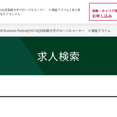
rtner[59728]日系超大手グローバルメーカー ※東証プライム | 求人詳
転職・キャリア
人ならアクシアム
お申し込み
l HR Business Partner[59728]日系超大手グローバルメーカー ※東証プライム
求人検索