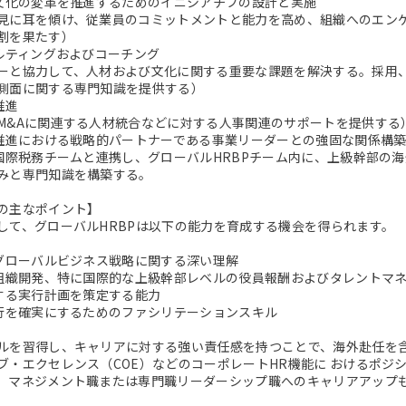
び文化の変革を推進するためのイニシアチブの設計と実施
見に耳を傾け、従業員のコミットメントと能力を高め、組織へのエン
割を果たす）
サルティングおよびコーチング
ーと協力して、人材および文化に関する重要な課題を解決する。採用
側面に関する専門知識を提供する）
推進
M&Aに関連する人材統合などに対する人事関連のサポートを提供する
の推進における戦略的パートナーである事業リーダーとの強固な関係構
・国際税務チームと連携し、グローバルHRBPチーム内に、上級幹部の
みと専門知識を構築する。
の主なポイント】
して、グローバルHRBPは以下の能力を育成する機会を得られます。
びグローバルビジネス戦略に関する深い理解
び組織開発、特に国際的な上級幹部レベルの役員報酬およびタレントマ
進する実行計画を策定する能力
実行を確実にするためのファシリテーションスキル
ルを習得し、キャリアに対する強い責任感を持つことで、海外赴任を含
ブ・エクセレンス（COE）などのコーポレートHR機能に おけるポジ
。マネジメント職または専門職リーダーシップ職へのキャリアアップ