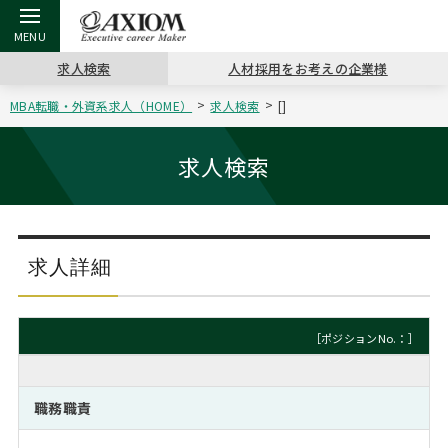
求人検索
人材採用をお考えの企業様
MBA転職・外資系求人（HOME）
求人検索
[]
戻る
戻る
戻る
戻る
戻る
戻る
戻る
戻る
戻る
戻る
戻る
アクシアムの特長
キャリア支援 TOP
転職ツール TOP
転職コラム TOP
イベント・セミナー TOP
会社概要 TOP
ミッシ
お申し
キャリア
MBA留
英文レジ
求人検索
サービス案内
キャリアデザイン講座
英文レジュメの書き方
“展”職相談室
ジョブフェア
沿革
コンサ
キャリ
MBAの
日本から
パワー
（最新求人市場動向）
コンサルタントの紹介
職務経歴書の書き方
転職市場の明日をよめ
キャリアデザインセミナー
主なクライアント
代表メ
“展”
転職活
主な10
キーワ
求人詳細
ステージ別アドバイス
日本語履歴書テンプレート
コンサルティングの現場から
海外セミナー
アクセス
“展”
MBA
英文レ
MBAの転職事例
［ポジションNo.：］
よくある面接Q&A集
転職成功への4つの鍵
キャリアフォーラム
採用情報
おわり
MBAからのFAQ
職務職責
外資系／面接攻略のコツ
キャリアに効く一冊
プロ経営者の特別セミナー
パブリシティ
MBA留学生数の推移