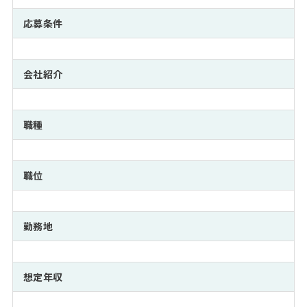
注目企業インタビュー
Career Talk Live
ニュースリリース
インターン受入企業一覧
応募条件
MBA NETWORKING
MBAを生かす求人特集
会社紹介
年齢と年収の相関図
職種
職位
勤務地
想定年収