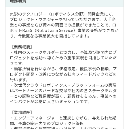
職務職責
注目企業インタビュー
Career Talk Live
ニュースリリース
インターン受入企業一覧
気鋭のテクノロジー（ロボティクス分野）開発企業にて、
MBA NETWORKING
プロジェクト・マネジャーを担っていただきます。大手企
MBAを生かす求人特集
業との事業ならび資本の両面での提携ができたことで、ロ
ボットRaaS（Robot as a Service）事業の骨格ができあが
り、今後更なる事業拡大を目指しています。
年齢と年収の相関図
【業務概要】
・社内のステークホルダーと協力し、予算及び期間内にプ
ロジェクトを成功へ導くための施策実現を目指していただ
きます。
・顧客折衝を行いながら、価格設定、優良事例の構築、プ
ロダクト開発・改善につながる社内フィードバックなどを
行います。
・次世代クラウドロボティクス・プラットフォームの実現
はパートナーとのハードな交渉や社内の各ステークホルダ
ーとの調整など難易度が高く、顧客はもちろん、事業への
インパクトが非常に大きいミッションです。
【業務詳細】
・エンジニアマネージャーと連携しながら、与えられた期
間、予算の範囲内でのプロジェクト管理
・仮説検証から施策実行へ向けたチーム内でのコミュニケ