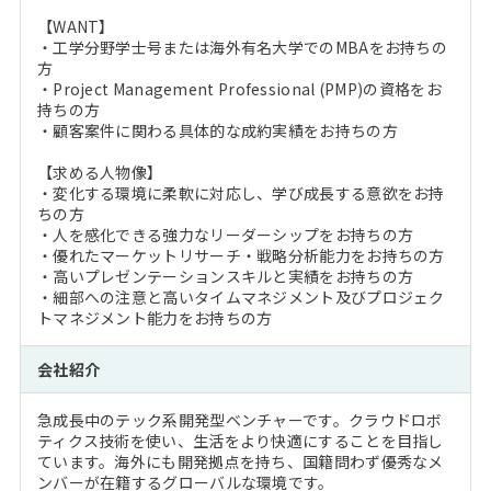
【WANT】
・工学分野学士号または海外有名大学でのMBAをお持ちの
方
・Project Management Professional (PMP)の資格をお
持ちの方
・顧客案件に関わる具体的な成約実績をお持ちの方
【求める人物像】
・変化する環境に柔軟に対応し、学び成長する意欲をお持
ちの方
・人を感化できる強力なリーダーシップをお持ちの方
・優れたマーケットリサーチ・戦略分析能力をお持ちの方
・高いプレゼンテーションスキルと実績をお持ちの方
・細部への注意と高いタイムマネジメント及びプロジェク
トマネジメント能力をお持ちの方
会社紹介
急成長中のテック系開発型ベンチャーです。クラウドロボ
ティクス技術を使い、生活をより快適にすることを目指し
ています。海外にも開発拠点を持ち、国籍問わず優秀なメ
ンバーが在籍するグローバルな環境です。