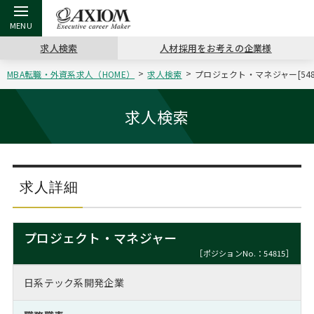
求人検索
人材採用をお考えの企業様
MBA転職・外資系求人（HOME）
求人検索
プロジェクト・マネジャー[54
戻る
戻る
戻る
戻る
戻る
戻る
戻る
戻る
戻る
戻る
戻る
アクシアムの特長
キャリア支援 TOP
転職ツール TOP
転職コラム TOP
イベント・セミナー TOP
会社概要 TOP
ミッシ
お申し
キャリア
MBA留
英文レジ
求人検索
サービス案内
キャリアデザイン講座
英文レジュメの書き方
“展”職相談室
ジョブフェア
沿革
コンサ
キャリ
MBAの
日本から
パワー
（最新求人市場動向）
コンサルタントの紹介
職務経歴書の書き方
転職市場の明日をよめ
キャリアデザインセミナー
主なクライアント
代表メ
“展”
転職活
主な10
キーワ
求人詳細
ステージ別アドバイス
日本語履歴書テンプレート
コンサルティングの現場から
海外セミナー
アクセス
“展”
MBA
英文レ
MBAの転職事例
プロジェクト・マネジャー
よくある面接Q&A集
転職成功への4つの鍵
キャリアフォーラム
採用情報
おわり
［ポジションNo.：54815］
MBAからのFAQ
日系テック系開発企業
外資系／面接攻略のコツ
キャリアに効く一冊
プロ経営者の特別セミナー
パブリシティ
MBA留学生数の推移