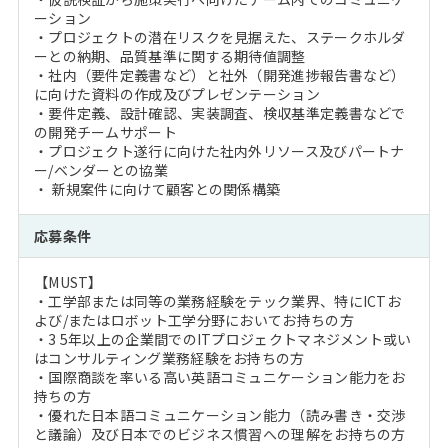
ーション
・プロジェクトの潜在リスクを見据えた、ステークホルダ
ーとの納期、品質基準に関する期待値調整
・社内（要件定義書など）と社外（開発進捗報告書など）
に向けた資料の作成及びプレゼンテーション
・要件定義、設計確認、実装調査、検収基準定義書などで
の開発チームサポート
・プロジェクト遂行に向けた社内外リソース及びパートナ
ー/ベンダーとの協業
・ 新規案件に向けて顧客との関係構築
応募条件
【MUST】
・工学部または同等の業務経験をテック業界、特にICTお
よび/またはロボット工学分野においてお持ちの方
・3 5年以上の企業間でのITプロジェクトマネジメント或い
はコンサルティング業務経験をお持ちの方
・国際商談を率いる高い英語コミュニケーション能力をお
持ちの方
・優れた日本語コミュニケーション能力（読み書き・交渉
と議論）及び日本でのビジネス慣習への理解をお持ちの方