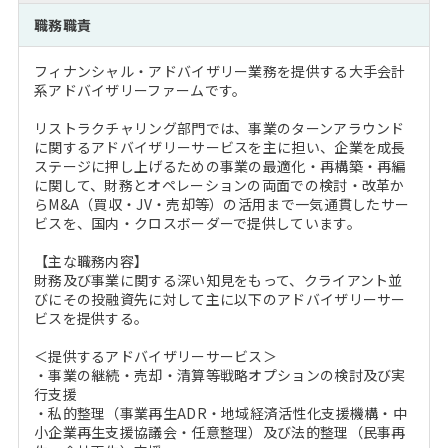
注目企業インタビュー
Career Talk Live
ニュースリリース
職務職責
インターン受入企業一覧
MBA NETWORKING
フィナンシャル・アドバイザリー業務を提供する大手会計
MBAを生かす求人特集
系アドバイザリーファームです。
リストラクチャリング部門では、事業のターンアラウンド
年齢と年収の相関図
に関するアドバイザリーサービスを主に担い、企業を成長
ステージに押し上げるための事業の最適化・再構築・再編
に関して、財務とオペレーションの両面での検討・改革か
らM&A（買収・JV・売却等）の活用まで一気通貫したサー
ビスを、国内・クロスボーダーで提供しています。
【主な職務内容】
財務及び事業に関する深い知見をもって、クライアント並
びにその投融資先に対して主に以下のアドバイザリーサー
ビスを提供する。
＜提供するアドバイザリーサービス＞
・事業の継続・売却・清算等戦略オプションの検討及び実
行支援
・私的整理（事業再生ADR・地域経済活性化支援機構・中
小企業再生支援協議会・任意整理）及び法的整理（民事再