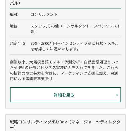
パル）
職種
コンサルタント
職位
スタッフ,その他（コンサルタント・スペシャリスト
等）
想定年収
800～2300万円＋インセンティブ※ご経験・スキル
を考慮して決定いたします。
創業以来、大規模言語モデル・予測分析・自然言語処理といっ
たAI技術の研究とビジネス実装に力を入れてきました。これら
の技術力や実装力を背景に、マーケティング支援に加え、AI活
用による事業変革支援サ...
詳細を見る
戦略コンサルティング/BizDev（マネージャー～ディレクタ
ー）