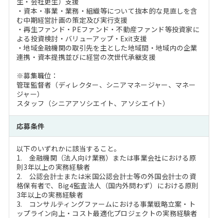
生・会社更生）支援
・資本・事業・業務・組織等について抜本的な見直しを含
む中期経営計画の策定及び実行支援
・再生ファンド・PEファンド・不動産ファンド等投資家に
よる投資検討・バリューアップ・Exit支援
・地域金融機関の取引先を主とした地域間・地域内の企業
連携・資本提携並びに経営の次世代承継支援
※募集職位：
管理監督者（ディレクター、シニアマネージャー、マネー
ジャー）
スタッフ（シニアアソシエイト、アソシエイト）
応募条件
以下のいずれかに該当すること。
1. 金融機関（法人向け業務）または事業会社における原
則3年以上の実務経験者
2. 公認会計士または米国公認会計士等の外国会計士の資
格保有者で、Big4監査法人（国内外問わず）における原則
3年以上の実務経験者
3. コンサルティングファームにおける事業戦略立案・ト
ップライン向上・コスト最適化プロジェクトの実務経験者