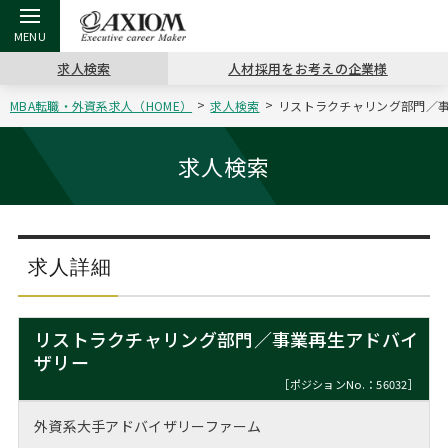
求人検索
人材採用をお考えの企業様
MBA転職・外資系求人（HOME）
求人検索
リストラクチャリング部門／事
戻る
戻る
戻る
戻る
戻る
戻る
戻る
戻る
戻る
戻る
戻る
アクシアムの特長
キャリア支援 TOP
転職ツール TOP
転職コラム TOP
イベント・セミナー TOP
会社概要 TOP
ミッシ
お申し
キャリア
MBA留
英文レジ
求人検索
サービス案内
キャリアデザイン講座
英文レジュメの書き方
“展”職相談室
ジョブフェア
沿革
コンサ
キャリ
MBAの
日本から
パワー
（最新求人市場動向）
コンサルタントの紹介
職務経歴書の書き方
転職市場の明日をよめ
キャリアデザインセミナー
主なクライアント
代表メ
“展”
転職活
主な10
キーワ
求人詳細
ステージ別アドバイス
日本語履歴書テンプレート
コンサルティングの現場から
海外セミナー
アクセス
“展”
MBA
英文レ
MBAの転職事例
リストラクチャリング部門／事業再生アドバイ
よくある面接Q&A集
転職成功への4つの鍵
キャリアフォーラム
採用情報
ザリー
おわり
MBAからのFAQ
［ポジションNo.：56032］
外資系／面接攻略のコツ
キャリアに効く一冊
プロ経営者の特別セミナー
パブリシティ
外資系大手アドバイザリーファーム
MBA留学生数の推移