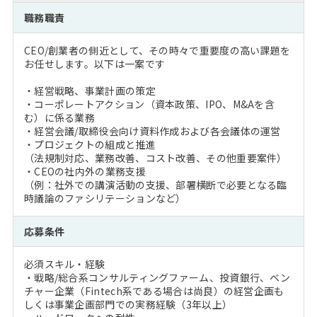
注目企業インタビュー
Career Talk Live
ニュースリリース
職務職責
インターン受入企業一覧
MBA NETWORKING
CEO/創業者の側近として、その時々で重要度の高い課題を
MBAを生かす求人特集
お任せします。以下は一案です
・経営戦略、事業計画の策定
年齢と年収の相関図
・コーポレートアクション（資本政策、IPO、M&Aを含
む）に係る業務
・経営会議/取締役会向け資料作成および各会議体の運営
・プロジェクトの組成と推進
（法規制対応、業務改善、コスト改善、その他重要案件）
・CEOの社内外の業務支援
（例：社外での講演活動の支援、部署横断で必要となる臨
時議論のファシリテーションなど）
応募条件
必須スキル・経験
・戦略/総合系コンサルティングファーム、投資銀行、ベン
チャー企業（Fintech系である場合は尚良）の経営企画も
しくは事業企画部門での実務経験（3年以上）