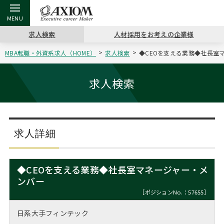
求人検索
人材採用をお考えの企業様
MBA転職・外資系求人（HOME）
求人検索
◆CEOを支える業務◆社長室マ
戻る
戻る
戻る
戻る
戻る
戻る
戻る
戻る
戻る
戻る
戻る
アクシアムの特長
キャリア支援 TOP
転職ツール TOP
転職コラム TOP
イベント・セミナー TOP
会社概要 TOP
ミッシ
お申し
キャリア
MBA留
英文レジ
求人検索
サービス案内
キャリアデザイン講座
英文レジュメの書き方
“展”職相談室
ジョブフェア
沿革
コンサ
キャリ
MBAの
日本から
パワー
（最新求人市場動向）
コンサルタントの紹介
職務経歴書の書き方
転職市場の明日をよめ
キャリアデザインセミナー
主なクライアント
代表メ
“展”
転職活
主な10
キーワ
求人詳細
ステージ別アドバイス
日本語履歴書テンプレート
コンサルティングの現場から
海外セミナー
アクセス
“展”
MBA
英文レ
MBAの転職事例
◆CEOを支える業務◆社長室マネージャー・メ
よくある面接Q&A集
転職成功への4つの鍵
キャリアフォーラム
採用情報
ンバー
おわり
MBAからのFAQ
［ポジションNo.：57655］
外資系／面接攻略のコツ
キャリアに効く一冊
プロ経営者の特別セミナー
パブリシティ
日系大手フィンテック
MBA留学生数の推移