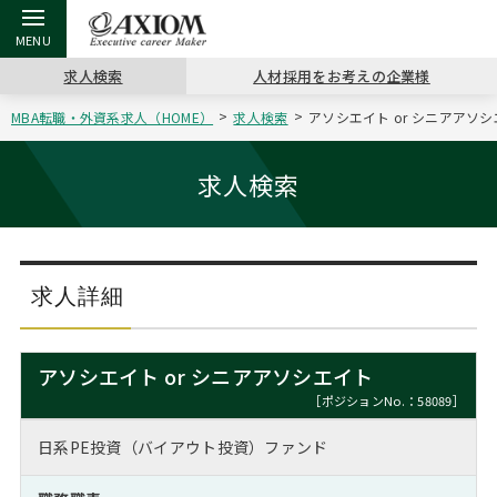
求人検索
人材採用をお考えの企業様
MBA転職・外資系求人（HOME）
求人検索
アソシエイト or シニアアソシ
戻る
戻る
戻る
戻る
戻る
戻る
戻る
戻る
戻る
戻る
戻る
アクシアムの特長
キャリア支援 TOP
転職ツール TOP
転職コラム TOP
イベント・セミナー TOP
会社概要 TOP
ミッシ
お申し
キャリア
MBA留
英文レジ
求人検索
サービス案内
キャリアデザイン講座
英文レジュメの書き方
“展”職相談室
ジョブフェア
沿革
コンサ
キャリ
MBAの
日本から
パワー
（最新求人市場動向）
コンサルタントの紹介
職務経歴書の書き方
転職市場の明日をよめ
キャリアデザインセミナー
主なクライアント
代表メ
“展”
転職活
主な10
キーワ
求人詳細
ステージ別アドバイス
日本語履歴書テンプレート
コンサルティングの現場から
海外セミナー
アクセス
“展”
MBA
英文レ
MBAの転職事例
アソシエイト or シニアアソシエイト
よくある面接Q&A集
転職成功への4つの鍵
キャリアフォーラム
採用情報
おわり
［ポジションNo.：58089］
MBAからのFAQ
日系PE投資（バイアウト投資）ファンド
外資系／面接攻略のコツ
キャリアに効く一冊
プロ経営者の特別セミナー
パブリシティ
MBA留学生数の推移