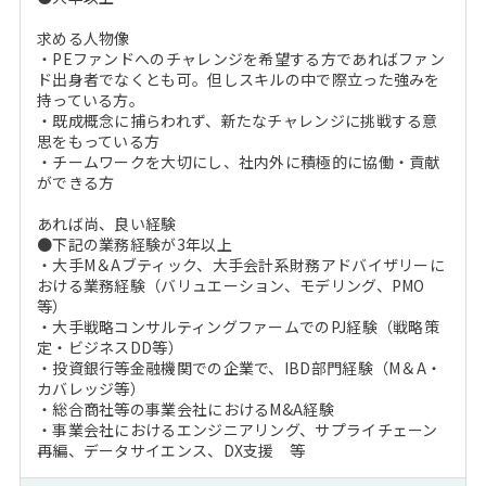
求める人物像
・PEファンドへのチャレンジを希望する方であればファン
ド出身者でなくとも可。但しスキルの中で際立った強みを
持っている方。
・既成概念に捕らわれず、新たなチャレンジに挑戦する意
思をもっている方
・チームワークを大切にし、社内外に積極的に協働・貢献
ができる方
あれば尚、良い経験
●下記の業務経験が3年以上
・大手M＆Aブティック、大手会計系財務アドバイザリーに
おける業務経験（バリュエーション、モデリング、PMO
等）
・大手戦略コンサルティングファームでのPJ経験（戦略策
定・ビジネスDD等）
・投資銀行等金融機関での企業で、IBD部門経験（M＆A・
カバレッジ等）
・総合商社等の事業会社におけるM&A経験
・事業会社におけるエンジニアリング、サプライチェーン
再編、データサイエンス、DX支援 等