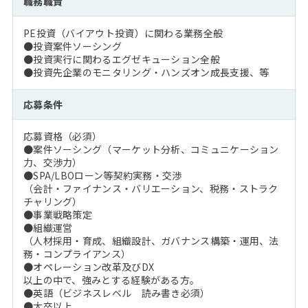
職務職責
注目企業インタビュー
Career Talk Live
ニュースリリース
インターン受入企業一覧
PE投資（バイアウト投資）に関わる業務全般
MBA NETWORKING
●投資案件ソーシング
MBAを生かす求人特集
●投資実行に関わるエグゼキューション全般
●投資先企業のモニタリング・ハンズオン成長支援、等
年齢と年収の相関図
応募条件
応募資格（必須）
●案件ソーシング（マーケット分析、コミュニケーション
力、交渉力）
●SPA/LBOローン等契約実務・交渉
（会計・ファイナンス・バリエーション、税務・ストラク
チャリング）
●事業戦略策定
●組織運営
（人材採用・育成、組織設計、ガバナンス構築・運用、法
務・コンプライアンス）
●オペレーション改革及びDX
以上の中で、強みとする経験がある方。
●英語（ビジネスレベル 読み書き必須）
●大卒以上