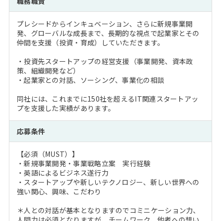
職務職責
注目企業インタビュー
Career Talk Live
ニュースリリース
インターン受入企業一覧
プレシードからインキュベーション、さらに新規事業開
MBA NETWORKING
発、グローバルな成長まで、長期的な視点で起業家とその
MBAを生かす求人特集
仲間を支援（投資・育成）していただきます。
・投資先スタートアップの経営支援（事業開発、資本政
年齢と年収の相関図
策、組織開発など）
・起業家との対話、ソーシング、事業化の相談
同社には、これまでに150社を超えるIT関連スタートアッ
プを支援した実績があります。
応募条件
【必須（MUST）】
・新規事業開発・事業戦略立案 実行経験
・英語によるビジネス遂行力
・スタートアップや新しいテクノロジー、新しい世界への
強い関心、興味、こだわり
＊人との対話が基本となりますのでコミニケーション力、
人間力は必須となりますが、チームワーク、他者への想い