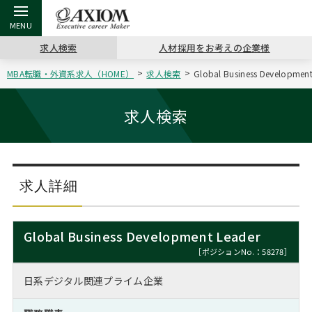
求人検索
人材採用をお考えの企業様
MBA転職・外資系求人（HOME）
求人検索
Global Business Devel
戻る
戻る
戻る
戻る
戻る
戻る
戻る
戻る
戻る
戻る
戻る
アクシアムの特長
キャリア支援 TOP
転職ツール TOP
転職コラム TOP
イベント・セミナー TOP
会社概要 TOP
ミッシ
お申し
キャリア
MBA留
英文レジ
求人検索
サービス案内
キャリアデザイン講座
英文レジュメの書き方
“展”職相談室
ジョブフェア
沿革
コンサ
キャリ
MBAの
日本から
パワー
（最新求人市場動向）
コンサルタントの紹介
職務経歴書の書き方
転職市場の明日をよめ
キャリアデザインセミナー
主なクライアント
代表メ
“展”
転職活
主な10
キーワ
求人詳細
ステージ別アドバイス
日本語履歴書テンプレート
コンサルティングの現場から
海外セミナー
アクセス
“展”
MBA
英文レ
MBAの転職事例
Global Business Development Leader
よくある面接Q&A集
転職成功への4つの鍵
キャリアフォーラム
採用情報
おわり
［ポジションNo.：58278］
MBAからのFAQ
日系デジタル関連プライム企業
外資系／面接攻略のコツ
キャリアに効く一冊
プロ経営者の特別セミナー
パブリシティ
MBA留学生数の推移