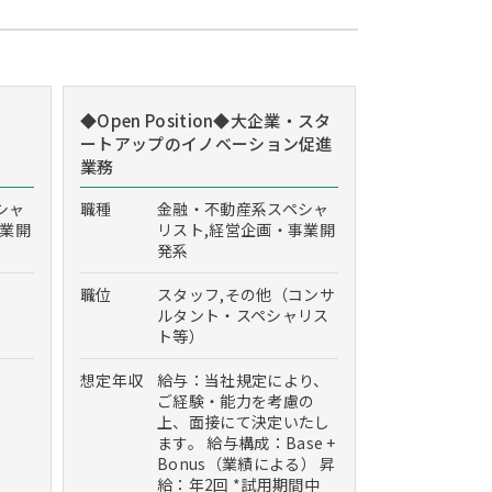
◆Open Position◆大企業・スタ
ートアップのイノベーション促進
業務
シャ
職種
金融・不動産系スペシャ
事業開
リスト,経営企画・事業開
発系
職位
スタッフ,その他（コンサ
ルタント・スペシャリス
ト等）
想定年収
給与：当社規定により、
ご経験・能力を考慮の
上、面接にて決定いたし
ます。 給与構成：Base +
Bonus（業績による） 昇
給：年2回 *試用期間中