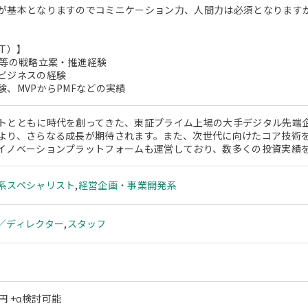
が基本となりますのでコミニケーション力、人間力は必須となります
T）】
A等の戦略立案・推進経験
ビジネスの経験
験、MVPからPMFなどの実績
トとともに時代を創ってきた、東証プライム上場の大手デジタル先端企
より、さらなる成長が期待されます。また、次世代に向けたコア技術を
イノベーションプラットフォームも運営しており、数多くの投資実績
系スペシャリスト
,
経営企画・事業開発系
／ディレクター
,
スタッフ
万円 +α検討可能