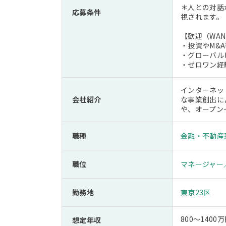
＊人との対話
応募条件
視されます。
【歓迎（WAN
・投資やM&
・グローバル
・ゼロワン経
インターネッ
会社紹介
な事業創出に
や、オープン
職種
金融・不動産
職位
マネージャー
勤務地
東京23区
800～1400
想定年収