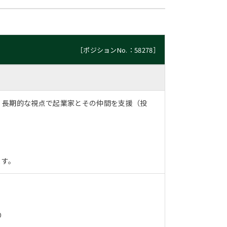
［ポジションNo.：58278］
、長期的な視点で起業家とその仲間を支援（投
ます。
り