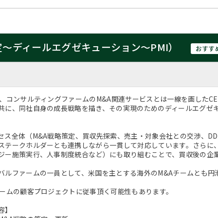
定～ディールエグゼキューション～PMI）
おすす
は、コンサルティングファームのM&A関連サービスとは一線を画したCE
共に、同社自身の成長戦略を描き、その実現のためのディールエグゼキ
。
セス全体（M&A戦略策定、買収先探索、売主・対象会社との交渉、D
ステークホルダーとも連携しながら一貫して対応しています。さらに
ジー施策実行、人事制度統合など）にも取り組むことで、買収後の企
バルファームの一員として、米国を主とする海外のM&Aチームとも円
チームの顧客プロジェクトに従事頂く可能性もあります。
容】