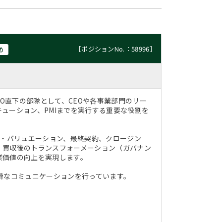
［ポジションNo.：58996］
め
O直下の部隊として、CEOや各事業部門のリー
ューション、PMIまでを実行する重要な役割を
D・バリュエーション、最終契約、クロージン
、買収後のトランスフォーメーション（ガバナン
業価値の向上を実現します。
滑なコミュニケーションを行っています。