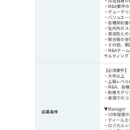
・同社自身の
・M&A案件
・デューデリ
・バリュエー
・各種契約書
・社内外のス
・買収先との
・統合後の全
・その他、関
・M&Aチーム
サルティング
【必須要件】
・大卒以上
・上級レベル
・M&A、各種
・財務モデリ
・英語でのコ
▼Manager
応募条件
・10年程度の
・ディールエ
・ロジカルシ