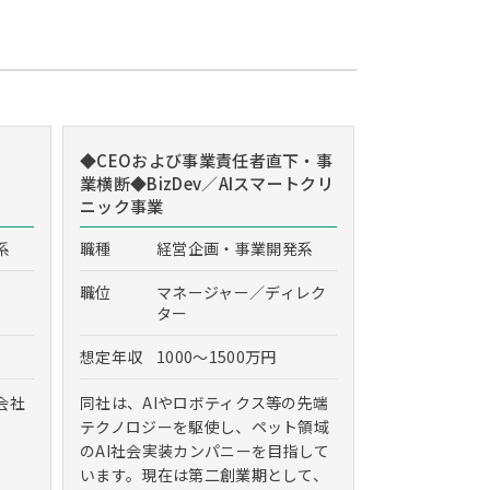
◆CEOおよび事業責任者直下・事
業横断◆BizDev／AIスマートクリ
ニック事業
系
職種
経営企画・事業開発系
職位
マネージャー／ディレク
ター
想定年収
1000～1500万円
会社
同社は、AIやロボティクス等の先端
テクノロジーを駆使し、ペット領域
のAI社会実装カンパニーを目指して
います。現在は第二創業期として、