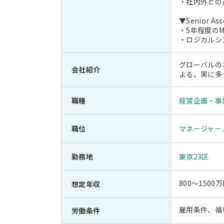
・社内外との
▼Senior Ass
・5年程度の
・ロジカルシ
グローバルの
会社紹介
よる、実に多
職種
経営企画・事
職位
マネージャー
勤務地
東京23区
800～150
想定年収
雇用条件、福
労働条件