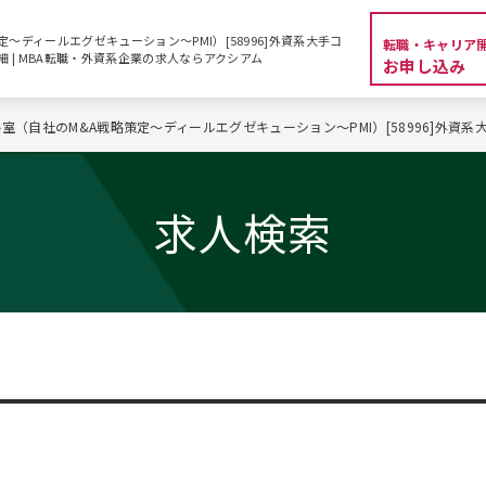
～ディールエグゼキューション～PMI）[58996]外資系大手コ
転職・キャリア
細 | MBA転職・外資系企業の求人ならアクシアム
お申し込み
略室（自社のM&A戦略策定～ディールエグゼキューション～PMI）[58996]外資
求人検索