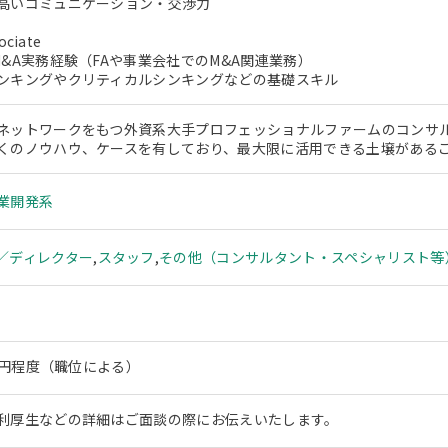
高いコミュニケーション・交渉力
ociate
M&A実務経験（FAや事業会社でのM&A関連業務）
ンキングやクリティカルシンキングなどの基礎スキル
ネットワークをもつ外資系大手プロフェッショナルファームのコンサ
くのノウハウ、ケースを有しており、最大限に活用できる土壌がある
業開発系
／ディレクター
,
スタッフ
,
その他（コンサルタント・スペシャリスト等
0万円程度（職位による）
利厚生などの詳細はご面談の際にお伝えいたします。