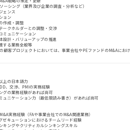
M&A戦略の策定・更新
のソーシング（業界及び企業の調査・分析など）
ジェンス
ション
の作成・調整
テークホルダーとの調整・交渉
コミュニケーション
体設計・バリューアップの推進
連する業務全般等
の顧客プロジェクトにおいては、事業会社やPEファンドのM&AにおけるPre
以上の日本語力
DD、交渉、PMIの実務経験
ングの業務経験があれば尚可
ミュニケーション力（最低限読み書き）があれば尚可
M&A実務経験（FAや事業会社でのM&A関連業務）
グゼキューションにおけるチームリード経験
ンキングやクリティカルシンキングスキル