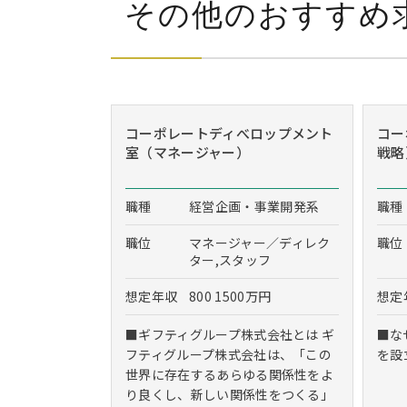
その他のおすすめ
コーポレートディべロップメント
コー
室（マネージャー）
戦略
職種
経営企画・事業開発系
職種
職位
マネージャー／ディレク
職位
ター,スタッフ
想定年収
800 1500万円
想定
■ギフティグループ株式会社とは ギ
■な
フティグループ株式会社は、「この
を設
世界に存在するあらゆる関係性をよ
り良くし、新しい関係性をつくる」