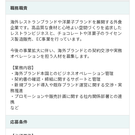
注目企業インタビュー
Career Talk Live
ニュースリリース
職務職責
インターン受入企業一覧
MBA NETWORKING
海外レストランブランドや洋菓子ブランドを展開する外食
MBAを生かす求人特集
企業です。高品質な食材と心地よい空間づくりを追求した
レストランビジネスと、チョコレートや洋菓子のライセン
ス製造販売、EC事業を行っています。
年齢と年収の相関図
今後の事業拡大に伴い、海外ブランドとの契約交渉や実務
オペレーションを担う人材を募集します。
【業務内容】
・海外ブランド本国とのビジネスオペレーション管理
・契約書の確認・締結に関するサポートと管理
・新規ブランド導入や既存ブランド運営に関する交渉・実
務推進
・プロモーションや販売計画に関する社内関係部署との連
携
など
応募条件