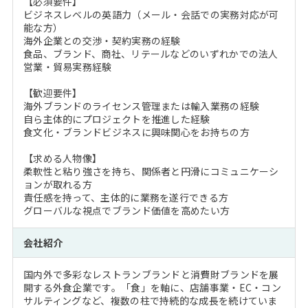
【必須要件】
ビジネスレベルの英語力（メール・会話での実務対応が可
能な方）
海外企業との交渉・契約実務の経験
食品、ブランド、商社、リテールなどのいずれかでの法人
営業・貿易実務経験
【歓迎要件】
海外ブランドのライセンス管理または輸入業務の経験
自ら主体的にプロジェクトを推進した経験
食文化・ブランドビジネスに興味関心をお持ちの方
【求める人物像】
柔軟性と粘り強さを持ち、関係者と円滑にコミュニケーシ
ョンが取れる方
責任感を持って、主体的に業務を遂行できる方
グローバルな視点でブランド価値を高めたい方
会社紹介
国内外で多彩なレストランブランドと消費財ブランドを展
開する外食企業です。「食」を軸に、店舗事業・EC・コン
サルティングなど、複数の柱で持続的な成長を続けていま