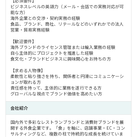
【必須要件】
ビジネスレベルの英語力（メール・会話での実務対応が可
能な方）
海外企業との交渉・契約実務の経験
食品、ブランド、商社、リテールなどのいずれかでの法人
営業・貿易実務経験
【歓迎要件】
海外ブランドのライセンス管理または輸入業務の経験
自ら主体的にプロジェクトを推進した経験
食文化・ブランドビジネスに興味関心をお持ちの方
【求める人物像】
柔軟性と粘り強さを持ち、関係者と円滑にコミュニケーシ
ョンが取れる方
責任感を持って、主体的に業務を遂行できる方
グローバルな視点でブランド価値を高めたい方
会社紹介
国内外で多彩なレストランブランドと消費財ブランドを展
開する外食企業です。「食」を軸に、店舗事業・EC・コン
サルティングなど、複数の柱で持続的な成長を続けていま