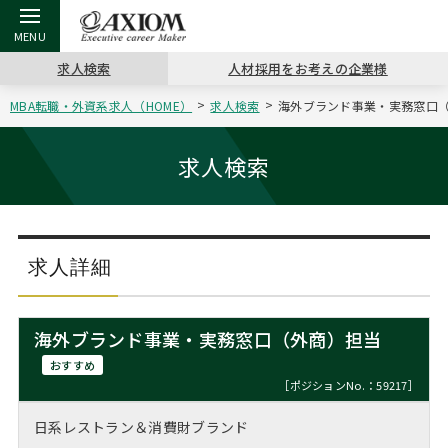
求人検索
人材採用をお考えの企業様
MBA転職・外資系求人（HOME）
求人検索
海外ブランド事業・実務窓口（外
戻る
戻る
戻る
戻る
戻る
戻る
戻る
戻る
戻る
戻る
戻る
アクシアムの特長
キャリア支援 TOP
転職ツール TOP
転職コラム TOP
イベント・セミナー TOP
会社概要 TOP
ミッシ
お申し
キャリア
MBA留
英文レジ
求人検索
サービス案内
キャリアデザイン講座
英文レジュメの書き方
“展”職相談室
ジョブフェア
沿革
コンサ
キャリ
MBAの
日本から
パワー
（最新求人市場動向）
コンサルタントの紹介
職務経歴書の書き方
転職市場の明日をよめ
キャリアデザインセミナー
主なクライアント
代表メ
“展”
転職活
主な10
キーワ
求人詳細
ステージ別アドバイス
日本語履歴書テンプレート
コンサルティングの現場から
海外セミナー
アクセス
“展”
MBA
英文レ
MBAの転職事例
海外ブランド事業・実務窓口（外商）担当
よくある面接Q&A集
転職成功への4つの鍵
キャリアフォーラム
採用情報
おわり
おすすめ
MBAからのFAQ
［ポジションNo.：59217］
外資系／面接攻略のコツ
キャリアに効く一冊
プロ経営者の特別セミナー
パブリシティ
日系レストラン＆消費財ブランド
MBA留学生数の推移