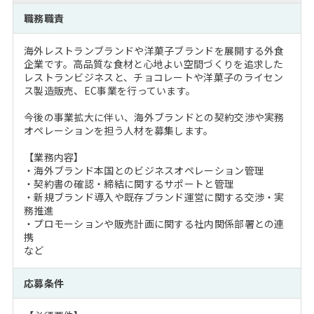
注目企業インタビュー
Career Talk Live
ニュースリリース
職務職責
インターン受入企業一覧
MBA NETWORKING
海外レストランブランドや洋菓子ブランドを展開する外食
MBAを生かす求人特集
企業です。高品質な食材と心地よい空間づくりを追求した
レストランビジネスと、チョコレートや洋菓子のライセン
ス製造販売、EC事業を行っています。
年齢と年収の相関図
今後の事業拡大に伴い、海外ブランドとの契約交渉や実務
オペレーションを担う人材を募集します。
【業務内容】
・海外ブランド本国とのビジネスオペレーション管理
・契約書の確認・締結に関するサポートと管理
・新規ブランド導入や既存ブランド運営に関する交渉・実
務推進
・プロモーションや販売計画に関する社内関係部署との連
携
など
応募条件