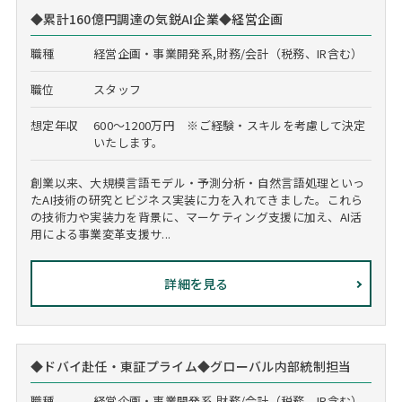
◆累計160億円調達の気鋭AI企業◆経営企画
職種
経営企画・事業開発系,財務/会計（税務、IR含む）
職位
スタッフ
想定年収
600～1200万円 ※ご経験・スキルを考慮して決定
いたします。
創業以来、大規模言語モデル・予測分析・自然言語処理といっ
たAI技術の研究とビジネス実装に力を入れてきました。これら
の技術力や実装力を背景に、マーケティング支援に加え、AI活
用による事業変革支援サ...
詳細を見る
◆ドバイ赴任・東証プライム◆グローバル内部統制担当
職種
経営企画・事業開発系,財務/会計（税務、IR含む）