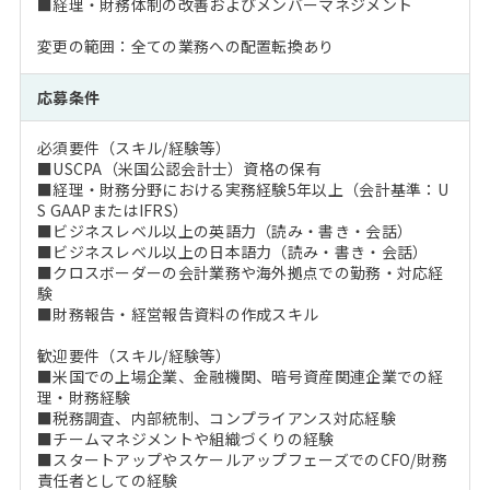
■経理・財務体制の改善およびメンバーマネジメント
変更の範囲：全ての業務への配置転換あり
応募条件
必須要件（スキル/経験等）
■USCPA（米国公認会計士）資格の保有
■経理・財務分野における実務経験5年以上（会計基準：U
S GAAPまたはIFRS）
■ビジネスレベル以上の英語力（読み・書き・会話）
■ビジネスレベル以上の日本語力（読み・書き・会話）
■クロスボーダーの会計業務や海外拠点での勤務・対応経
験
■財務報告・経営報告資料の作成スキル
歓迎要件（スキル/経験等）
■米国での上場企業、金融機関、暗号資産関連企業での経
理・財務経験
■税務調査、内部統制、コンプライアンス対応経験
■チームマネジメントや組織づくりの経験
■スタートアップやスケールアップフェーズでのCFO/財務
責任者としての経験