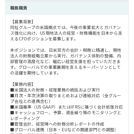
注目企業インタビュー
Career Talk Live
ニュースリリース
職務職責
インターン受入企業一覧
MBA NETWORKING
【募集背景】
MBAを生かす求人特集
同社グループの米国拠点では、今後の事業拡大とガバナン
ス強化に向け、US現地法人の経営・財務機能を日本から支
えるCFOポジションを募集します。
年齢と年収の相関図
本ポジションでは、日米双方の会計・税務に精通し、現地
法人の財務戦略立案から実行、ガバナンス体制の整備、内
部管理の高度化など、幅広い経営支援を担っていただきま
す。グローバルでの事業展開を支えるキーパーソンとして
の活躍を期待しています。
【業務内容】
■米国法人の財務・経理業務の統括および実行
■月次・年次決算の取りまとめおよび連結対応（全グルー
プ会社との連携含む）
■米国基準（US GAAP）またはIFRSに基づく会計処理対応
■キャッシュフロー、予算、資金繰り等のモニタリングと
レポーティング
■管理会計、経営陣への財務分析レポートの作成
■グローバル連携（日本・EUなどの関連部門との調整）