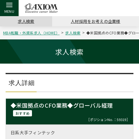
求人検索
人材採用をお考えの企業様
MBA転職・外資系求人（HOME）
求人検索
◆米国拠点のCFO業務◆グロー
戻る
戻る
戻る
戻る
戻る
戻る
戻る
戻る
戻る
戻る
戻る
アクシアムの特長
キャリア支援 TOP
転職ツール TOP
転職コラム TOP
イベント・セミナー TOP
会社概要 TOP
ミッシ
お申し
キャリア
MBA留
英文レジ
求人検索
サービス案内
キャリアデザイン講座
英文レジュメの書き方
“展”職相談室
ジョブフェア
沿革
コンサ
キャリ
MBAの
日本から
パワー
（最新求人市場動向）
コンサルタントの紹介
職務経歴書の書き方
転職市場の明日をよめ
キャリアデザインセミナー
主なクライアント
代表メ
“展”
転職活
主な10
キーワ
求人詳細
ステージ別アドバイス
日本語履歴書テンプレート
コンサルティングの現場から
海外セミナー
アクセス
“展”
MBA
英文レ
MBAの転職事例
◆米国拠点のCFO業務◆グローバル経理
よくある面接Q&A集
転職成功への4つの鍵
キャリアフォーラム
採用情報
おわり
おすすめ
MBAからのFAQ
［ポジションNo.：59319］
外資系／面接攻略のコツ
キャリアに効く一冊
プロ経営者の特別セミナー
パブリシティ
日系大手フィンテック
MBA留学生数の推移