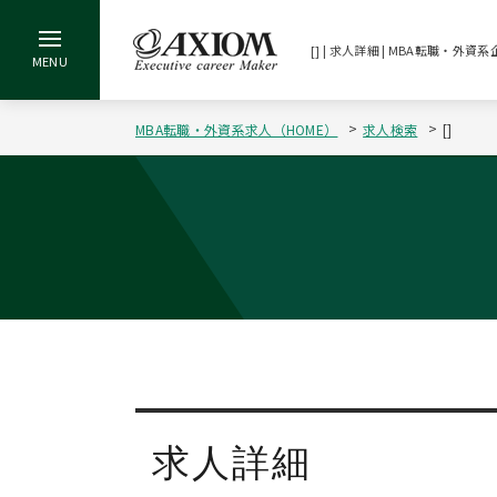
[] | 求人詳細 | MBA転職・
MBA転職・外資系求人（HOME）
求人検索
[]
求人詳細