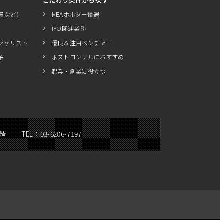
こだわり条件から探す
員など）
MBAホルダー優遇
IPO関連業務
シャリスト
優良＆注目ベンチャー
系
ポストコンサルにおすすめ
起業・創業に役立つ
5階
TEL：
03-6206-7197