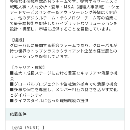
多様な価値観を認め合うチームです。提供するサービスは
戦略人事・人材分析・変革・M＆A（組織人事領域）・シェ
アードサービスセンター＆アウトソーシング等幅広く対応
し、他のデジタルチーム・テクノロジーチーム等の協業に
て最先端技術を駆使したハイブリットなソリューションを
設計・構築し、市場に提供することを目指しています。
【組織】
グローバルに展開する総合ファームであり、グローバルが
持つ世界のトップクラスのクライアント企業の経営層との
リレーションを保有しています。
【キャリア・環境】
■拡大・成長ステージにおける豊富なキャリアや活躍の機
会
■グローバルプロジェクトや当社海外拠点での活躍の機会
■多様な個性を尊重し、メンバー相互の良さを活かす文化
とダイバーシティ
■ライフスタイルに合った職場環境の提供
応募条件
【必須（MUST）】