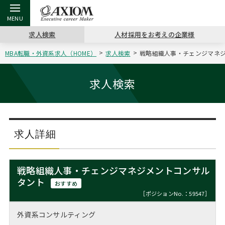
求人検索
人材採用をお考えの企業様
MBA転職・外資系求人（HOME）
求人検索
戦略組織人事・チェンジマネジメ
戻る
戻る
戻る
戻る
戻る
戻る
戻る
戻る
戻る
戻る
戻る
アクシアムの特長
キャリア支援 TOP
転職ツール TOP
転職コラム TOP
イベント・セミナー TOP
会社概要 TOP
ミッシ
お申し
キャリア
MBA留
英文レジ
求人検索
サービス案内
キャリアデザイン講座
英文レジュメの書き方
“展”職相談室
ジョブフェア
沿革
コンサ
キャリ
MBAの
日本から
パワー
（最新求人市場動向）
コンサルタントの紹介
職務経歴書の書き方
転職市場の明日をよめ
キャリアデザインセミナー
主なクライアント
代表メ
“展”
転職活
主な10
キーワ
求人詳細
ステージ別アドバイス
日本語履歴書テンプレート
コンサルティングの現場から
海外セミナー
アクセス
“展”
MBA
英文レ
MBAの転職事例
戦略組織人事・チェンジマネジメントコンサル
よくある面接Q&A集
転職成功への4つの鍵
キャリアフォーラム
採用情報
タント
おわり
おすすめ
MBAからのFAQ
［ポジションNo.：59547］
外資系／面接攻略のコツ
キャリアに効く一冊
プロ経営者の特別セミナー
パブリシティ
外資系コンサルティング
MBA留学生数の推移