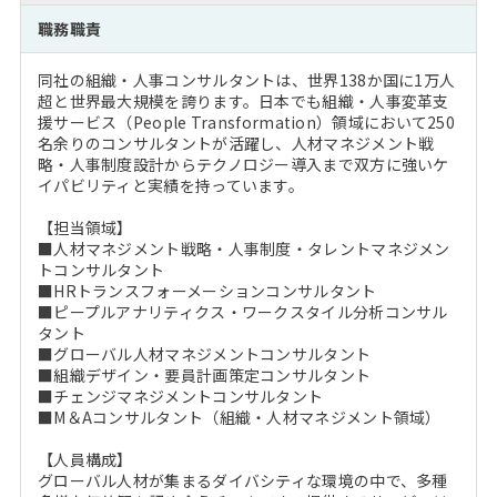
注目企業インタビュー
Career Talk Live
ニュースリリース
職務職責
インターン受入企業一覧
MBA NETWORKING
同社の組織・人事コンサルタントは、世界138か国に1万人
MBAを生かす求人特集
超と世界最大規模を誇ります。日本でも組織・人事変革支
援サービス（People Transformation）領域において250
名余りのコンサルタントが活躍し、人材マネジメント戦
年齢と年収の相関図
略・人事制度設計からテクノロジー導入まで双方に強いケ
イパビリティと実績を持っています。
【担当領域】
■人材マネジメント戦略・人事制度・タレントマネジメン
トコンサルタント
■HRトランスフォーメーションコンサルタント
■ピープルアナリティクス・ワークスタイル分析コンサル
タント
■グローバル人材マネジメントコンサルタント
■組織デザイン・要員計画策定コンサルタント
■チェンジマネジメントコンサルタント
■M＆Aコンサルタント（組織・人材マネジメント領域）
【人員構成】
グローバル人材が集まるダイバシティな環境の中で、多種