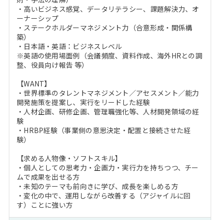
・高いビジネス感覚、データリテラシー、課題解決力、オ
ーナーシップ
・ステークホルダーマネジメント力（合意形成・関係構
築）
・日本語・英語：ビジネスレベル
※英語の使用場面例（会議頻度、資料作成、海外HRとの調
整、役員向け報告 等）
【WANT】
・世界標準のタレントマネジメント／アセスメント／能力
開発施策を提案し、実行をリードした経験
・人材企画、研修企画、管理職強化等、人材開発領域の経
験
・HRBP経験（事業側の意思決定・配置と接続させた経
験）
【求める人物像・ソフトスキル】
・個人としての思考力・企画力・実行力を持ちつつ、チー
ムで成果を出せる方
・未知のテーマも前向きに学び、成長を楽しめる方
・変化の中で、運用しながら改善する（アジャイルに回
す）ことに強い方