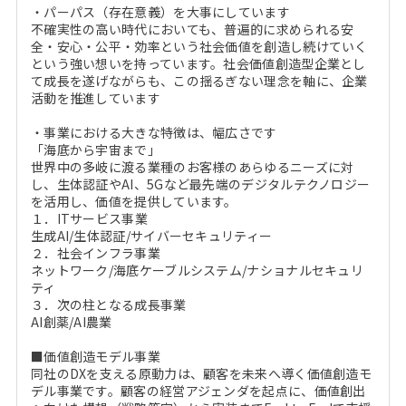
・パーパス（存在意義）を大事にしています
不確実性の高い時代においても、普遍的に求められる安
全・安心・公平・効率という社会価値を創造し続けていく
という強い想いを持っています。社会価値創造型企業とし
て成長を遂げながらも、この揺るぎない理念を軸に、企業
活動を推進しています
・事業における大きな特徴は、幅広さです
「海底から宇宙まで」
世界中の多岐に渡る業種のお客様のあらゆるニーズに対
し、生体認証やAI、5Gなど最先端のデジタルテクノロジー
を活用し、価値を提供しています。
１．ITサービス事業
生成AI/生体認証/サイバーセキュリティー
２．社会インフラ事業
ネットワーク/海底ケーブルシステム/ナショナルセキュリ
ティ
３．次の柱となる成長事業
AI創薬/AI農業
■価値創造モデル事業
同社のDXを支える原動力は、顧客を未来へ導く価値創造モ
デル事業です。顧客の経営アジェンダを起点に、価値創出