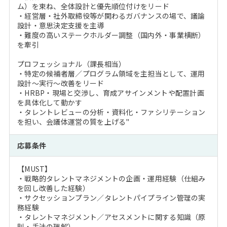
ム）を束ね、全体設計と優先順位付けをリード
・経営層・社外取締役等が関わるガバナンスの場で、議論
設計・意思決定支援を主導
・難度の高いステークホルダー調整（国内外・事業横断）
を牽引
プロフェッショナル（課長相当）
・特定の候補者層／プログラム領域を主担当として、運用
設計～実行～改善をリード
・HRBP・現場と交渉し、育成アサインメントや配置計画
を具体化して動かす
・タレントレビューの分析・資料化・ファシリテーション
を担い、会議体運営の質を上げる"
応募条件
【MUST】
・戦略的タレントマネジメントの企画・運用経験（仕組み
を回し改善した経験）
・サクセッションプラン／タレントパイプライン管理の実
務経験
・タレントマネジメント／アセスメントに関する知識（原
則・手法の理解）