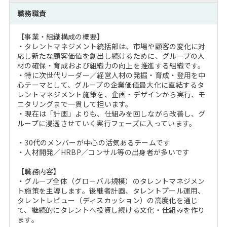
注目企業インタビュー
Career Talk Live
ニュースリリース
職務職責
インターン受入企業一覧
MBA NETWORKING
【事業・組織構成の概要】
MBAを生かす求人特集
・タレントマネジメント統括部は、市場や顧客の変化に対
応し新たな顧客価値を創出し続けるために、グループの人
材の確保・育成および組織力の向上を推進する組織です。
年齢と年収の相関図
・特に次世代リーダー／経営人材の発掘・育成・登用を中
心テーマとして、グループの企業価値最大化に直結するタ
レントマネジメント施策を、企画・デザインから実行、モ
ニタリングまで一貫して担います。
・現在は「計画」よりも、仕組みを回しながら改善し、グ
ループに浸透させていく実行フェーズに入っています。
・30代のメンバーが中心の活気あるチームです
・人材開発／HRBP／コンサル等の出身者が多いです
【職務内容】
・グループ全体（グローバル規模）のタレントマネジメン
ト施策を主導します。後継者計画、タレントプール運用、
タレントレビュー（ディスカッション）の高度化を通じ
て、継続的にタレントへ投資し続ける文化・仕組みを作り
ます。