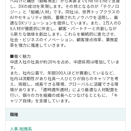
へ向けた構想（戦略策定）から実装までEnd to Endで支援
し、DXの成功を実現します。その核となるのが「テクノロ
ジー」と「組織/人材」です。同社は、世界トップクラスの
AIやセキュリティ技術、蓄積されたノウハウを活用し、最
適なDXソリューションを提供しています。また、1万人のD
X人材が徹底的に伴走し、顧客・パートナーと共創しなが
ら新たな価値を創出します。これらを継続的に進化させ、
社会・ビジネスのイノベーション、顧客接点改革、業務変
革を強力に推進していきます。
■働く魅力
中途入社の社員が約20％を占め、中途採用は増加していま
す。
また、社内公募で、年間300人ほどが異動しているなど、
社内は流動性があり社員一人ひとりが自らのキャリアを考
え、挑戦し、成長できる環境、グローバルに活躍できる環
境があります。「適時適所適材」により最適な人材配置を
行い、個々の力を組織の成長へとつなげるとともに、「キ
ャリア自律」を支援しています。
職種
人事/総務系