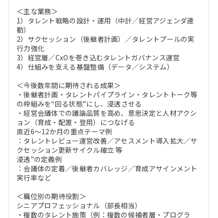
＜主な業務＞
1）タレント戦略の設計・運用（中計／経営アジェンダ連
動）
2）サクセッション（後継者計画）／タレントプールの実
行力強化
3）経営層／CxOを巻き込むタレントガバナンス運営
4）仕組みを支える基盤整備（データ／システム）
＜今後数年間に期待される成果＞
・後継者計画・タレントパイプライン・タレントトーク等
の枠組みを“回る状態”にし、浸透させる
・経営会議体での議論品質を高め、意思決定と人材アクシ
ョン（育成・配置・登用）につなげる
直近6～12か月の重点テーマ例
：タレントレビュー運営改善／アセスメント導入拡大／サ
クセッション更新サイクル確立 等
浸透”の定義例
：会議体の定着／後継者カバレッジ／育成アサインメント
実行率など
＜職位別の期待役割＞
シニアプロフェッショナル（部長相当）
・複数のタレント施策（例：複数の候補者層・プログラ