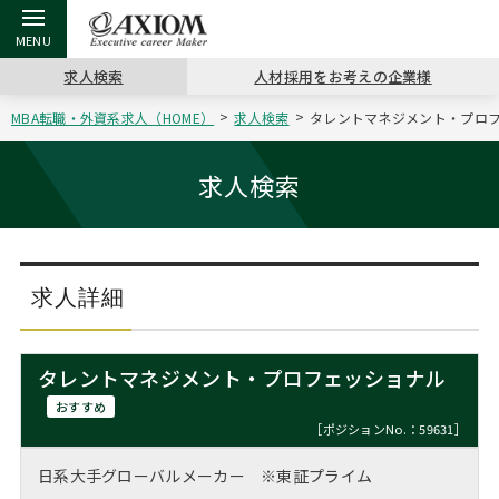
求人検索
人材採用をお考えの企業様
MBA転職・外資系求人（HOME）
求人検索
タレントマネジメント・プロフ
戻る
戻る
戻る
戻る
戻る
戻る
戻る
戻る
戻る
戻る
戻る
アクシアムの特長
キャリア支援 TOP
転職ツール TOP
転職コラム TOP
イベント・セミナー TOP
会社概要 TOP
ミッシ
お申し
キャリア
MBA留
英文レジ
求人検索
サービス案内
キャリアデザイン講座
英文レジュメの書き方
“展”職相談室
ジョブフェア
沿革
コンサ
キャリ
MBAの
日本から
パワー
（最新求人市場動向）
コンサルタントの紹介
職務経歴書の書き方
転職市場の明日をよめ
キャリアデザインセミナー
主なクライアント
代表メ
“展”
転職活
主な10
キーワ
求人詳細
ステージ別アドバイス
日本語履歴書テンプレート
コンサルティングの現場から
海外セミナー
アクセス
“展”
MBA
英文レ
MBAの転職事例
タレントマネジメント・プロフェッショナル
よくある面接Q&A集
転職成功への4つの鍵
キャリアフォーラム
採用情報
おわり
おすすめ
MBAからのFAQ
［ポジションNo.：59631］
外資系／面接攻略のコツ
キャリアに効く一冊
プロ経営者の特別セミナー
パブリシティ
日系大手グローバルメーカー ※東証プライム
MBA留学生数の推移