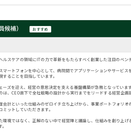
員候補）
おすすめ
ヘルスケアの領域にITの力で革新をもたらすべく創業した注目のベン
スマートフォンを中心として、病院間でアプリケーションやサービス
現することを目指しています。
ェーズを迎え、経営の意思決定を支える基盤構築が急務となっていま
のは、CEO直下で全社戦略の設計から実行までをリードする経営企画
理会計といった仕組みのゼロイチ立ち上げから、事業ポートフォリオ
コミットしていただきます。
た環境ではなく、正解のない中で経営陣と議論し、仕組みを創り上げ
す。