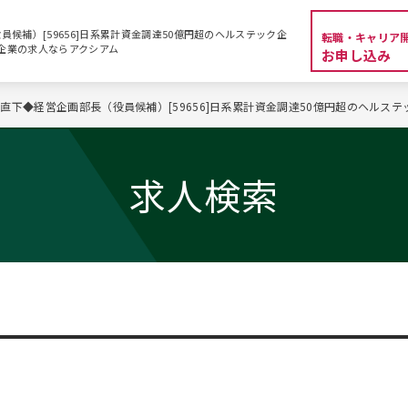
候補）[59656]日系累計資金調達50億円超のヘルステック企
転職・キャリア
資系企業の求人ならアクシアム
お申し込み
直下◆経営企画部長（役員候補）[59656]日系累計資金調達50億円超のヘルステ
求人検索