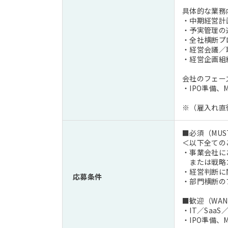
具体的な業務
・中期経営計
・予実管理の
・全社横断プ
・経営会議／
・経営企画組
会社のフェー
・IPO準備
※（雇入れ直
■必須（MUS
＜以下全ての
・事業会社に
または戦略コ
・経営判断に
応募条件
・部門横断の
■歓迎（WAN
・IT／Sa
・IPO準備、