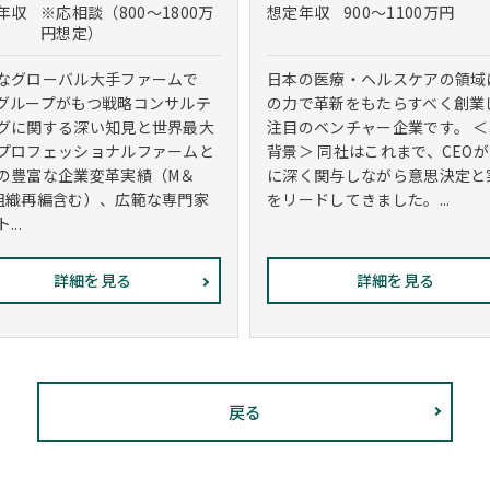
年収
※応相談（800～1800万
想定年収
900～1100万円
円想定）
なグローバル大手ファームで
日本の医療・ヘルスケアの領域に
グループがもつ戦略コンサルテ
の力で革新をもたらすべく創業
グに関する深い知見と世界最大
注目のベンチャー企業です。 
プロフェッショナルファームと
背景＞ 同社はこれまで、CEO
の豊富な企業変革実績（M＆
に深く関与しながら意思決定と
組織再編含む）、広範な専門家
をリードしてきました。...
...
詳細を見る
詳細を見る
戻る