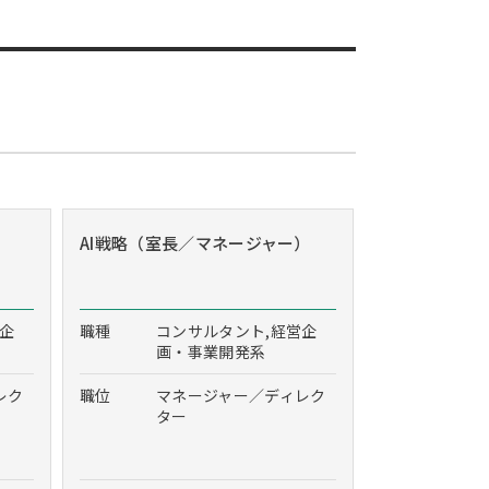
AI戦略（室長／マネージャー）
営企
職種
コンサルタント,経営企
画・事業開発系
レク
職位
マネージャー／ディレク
ター