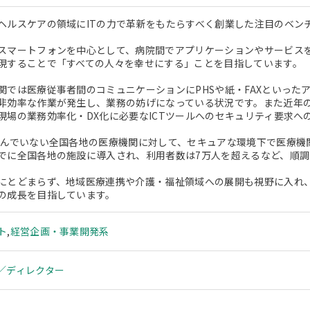
ヘルスケアの領域にITの力で革新をもたらすべく創業した注目のベン
スマートフォンを中心として、病院間でアプリケーションやサービス
現することで「すべての人々を幸せにする」ことを目指しています。
関では医療従事者間のコミュニケーションにPHSや紙・FAXといった
非効率な作業が発生し、業務の妨げになっている状況です。また近年
現場の業務効率化・DX化に必要なICTツールへのセキュリティ要求へ
進んでいない全国各地の医療機関に対して、セキュアな環境下で医療機
でに全国各地の施設に導入され、利用者数は7万人を超えるなど、順
にとどまらず、地域医療連携や介護・福祉領域への展開も視野に入れ
の成長を目指しています。
ト
,
経営企画・事業開発系
／ディレクター