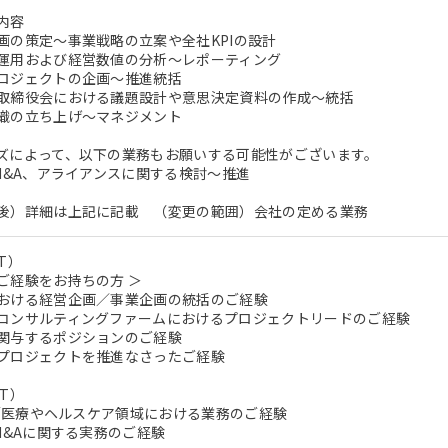
内容
画の策定～事業戦略の立案や全社KPIの設計
運用および経営数値の分析～レポーティング
ロジェクトの企画～推進統括
取締役会における議題設計や意思決定資料の作成～統括
織の立ち上げ～マネジメント
ズによって、以下の業務もお願いする可能性がございます。
、M&A、アライアンスに関する検討～推進
後）詳細は上記に記載 （変更の範囲）会社の定める業務
T）
ご経験をお持ちの方 ＞
おける経営企画／事業企画の統括のご経験
ンサルティングファームにおけるプロジェクトリードのご経験
関与するポジションのご経験
プロジェクトを推進なさったご経験
T）
aS／医療やヘルスケア領域における業務のご経験
M&Aに関する実務のご経験