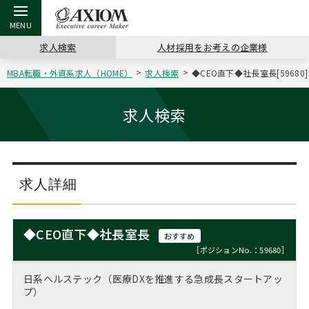
求人検索
人材採用をお考えの企業様
MBA転職・外資系求人（HOME）
求人検索
◆CEO直下◆社長室長[596
戻る
戻る
戻る
戻る
戻る
戻る
戻る
戻る
戻る
戻る
戻る
アクシアムの特長
キャリア支援 TOP
転職ツール TOP
転職コラム TOP
イベント・セミナー TOP
会社概要 TOP
ミッシ
お申し
キャリア
MBA留
英文レジ
求人検索
サービス案内
キャリアデザイン講座
英文レジュメの書き方
“展”職相談室
ジョブフェア
沿革
コンサ
キャリ
MBAの
日本から
パワー
（最新求人市場動向）
コンサルタントの紹介
職務経歴書の書き方
転職市場の明日をよめ
キャリアデザインセミナー
主なクライアント
代表メ
“展”
転職活
主な10
キーワ
求人詳細
ステージ別アドバイス
日本語履歴書テンプレート
コンサルティングの現場から
海外セミナー
アクセス
“展”
MBA
英文レ
MBAの転職事例
◆CEO直下◆社長室長
おすすめ
よくある面接Q&A集
転職成功への4つの鍵
キャリアフォーラム
採用情報
おわり
［ポジションNo.：59680］
MBAからのFAQ
日系ヘルステック（医療DXを推進する急成長スタートアッ
外資系／面接攻略のコツ
キャリアに効く一冊
プロ経営者の特別セミナー
パブリシティ
プ）
MBA留学生数の推移