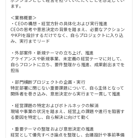
ポジションとして経営を担っていただくことを想定してい
ます。
＜業務概要＞
・CEOの構想・経営方針の具体化および実行推進
CEOの思考や意思決定の背景を踏まえ、必要なアクション
やKPIを設計するだけでなく、自らプロジェクトに入り込
み、実行までリード
・外部案件・新規テーマの立ち上げ、推進
アライアンスや新規事業、未定義の経営テーマに対して、
自らフロントに立ち、要件整理から推進、成果創出までを
担当
・部門横断プロジェクトの企画・実行
特定部署に閉じない重要課題について、自ら主体となって
関係者を巻き込み、意思決定から実行まで一貫して推進
・経営課題の特定およびボトルネックの解消
現場や事業の状況を踏まえ、経営上の課題や進行を阻害す
る要因を特定し、自ら解決に向けて動く
・重要テーマの整理および意思決定の推進
経営として優先すべき論点を整理し、会議設計や事前準備