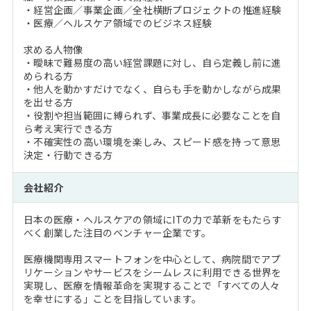
・経営企画／事業企画／全社横断プロジェクトの推進経験
・医療／ヘルスケア領域でのビジネス経験
求める人物像
・曖昧で難易度の高い経営課題に対し、自ら定義し前に進
められる方
・他人を動かすだけでなく、自らも手を動かしながら成果
を出せる方
・役割や担当範囲に縛られず、事業成長に必要なことを自
ら考え実行できる方
・不確実性の高い環境を楽しみ、スピード感を持って意思
決定・行動できる方
会社紹介
日本の医療・ヘルスケアの領域にITの力で革新をもたらす
べく創業した注目のベンチャー企業です。
医療機関専用スマートフォンを中心として、病院間でアプ
リケーションやサービスをシームレスに利用できる世界を
実現し、医療を情報革命を実現することで「すべての人々
を幸せにする」ことを目指しています。