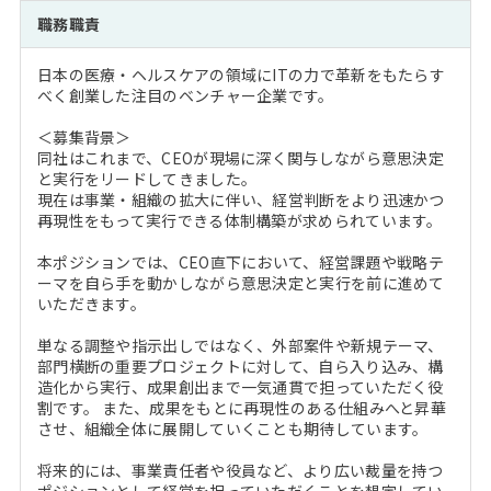
注目企業インタビュー
Career Talk Live
ニュースリリース
職務職責
インターン受入企業一覧
MBA NETWORKING
日本の医療・ヘルスケアの領域にITの力で革新をもたらす
MBAを生かす求人特集
べく創業した注目のベンチャー企業です。
＜募集背景＞
年齢と年収の相関図
同社はこれまで、CEOが現場に深く関与しながら意思決定
と実行をリードしてきました。
現在は事業・組織の拡大に伴い、経営判断をより迅速かつ
再現性をもって実行できる体制構築が求められています。
本ポジションでは、CEO直下において、経営課題や戦略テ
ーマを自ら手を動かしながら意思決定と実行を前に進めて
いただきます。
単なる調整や指示出しではなく、外部案件や新規テーマ、
部門横断の重要プロジェクトに対して、自ら入り込み、構
造化から実行、成果創出まで一気通貫で担っていただく役
割です。 また、成果をもとに再現性のある仕組みへと昇華
させ、組織全体に展開していくことも期待しています。
将来的には、事業責任者や役員など、より広い裁量を持つ