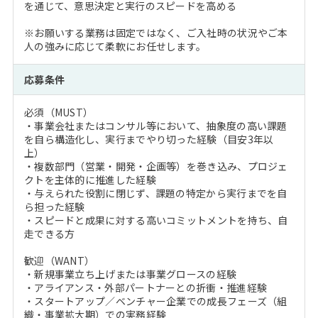
を通じて、意思決定と実行のスピードを高める
※お願いする業務は固定ではなく、ご入社時の状況やご本
人の強みに応じて柔軟にお任せします。
応募条件
必須（MUST）
・事業会社またはコンサル等において、抽象度の高い課題
を自ら構造化し、実行までやり切った経験（目安3年以
上）
・複数部門（営業・開発・企画等）を巻き込み、プロジェ
クトを主体的に推進した経験
・与えられた役割に閉じず、課題の特定から実行までを自
ら担った経験
・スピードと成果に対する高いコミットメントを持ち、自
走できる方
歓迎（WANT）
・新規事業立ち上げまたは事業グロースの経験
・アライアンス・外部パートナーとの折衝・推進経験
・スタートアップ／ベンチャー企業での成長フェーズ（組
織・事業拡大期）での実務経験