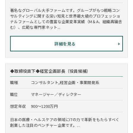
著名なグローバル大手ファームです。グループがもつ戦略コン
サルティングに関する深い知見と世界最大級のプロフェッショ
ナルファームとしての豊富な企業変革実績（M＆A、組織再編含
む）、広範な専門家ネット...
詳細を見る
◆取締役直下◆経営企画部長（役員候補）
職種
コンサルタント,経営企画・事業開発系
職位
マネージャー／ディレクター
想定年収
900～1200万円
日本の医療・ヘルスケアの領域にITの力で革新をもたらすべく
創業した注目のベンチャー企業です。...