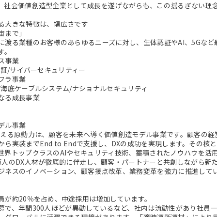
。社会価値創造型企業として成長を遂げながらも、この揺るぎない理
る大きな特徴は、幅広さです
宙まで」
に渡る業種のお客様のあらゆるニーズに対し、生体認証やAI、5Gな
す。
ビス事業
認証/サイバーセキュリティー
フラ事業
/海底ケーブルシステム/ナショナルセキュリティ
なる成長事業
デル事業
支える原動力は、顧客を未来へ導く価値創造モデル事業です。顧客の経
から実装までEnd to Endで支援し、DXの成功を実現します。その
世界トップクラスのAIやセキュリティ技術、蓄積されたノウハウを活
万人のDX人材が徹底的に伴走し、顧客・パートナーと共創しながら新
ジネスのイノベーション、顧客接点改革、業務変革を強力に推進して
員が約20％を占め、中途採用は増加しています。
募で、年間300人ほどが異動しているなど、社内は流動性があり社員