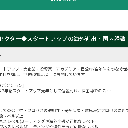
セクター◆スタートアップの海外進出・国内誘致
ル
ートアップ・大企業・投資家・アカデミア・官公庁/自治体をつなぐ
本社を構え、世界60拠点以上に展開しています。
集ポジション]
022年をスタートアップ元年として位置付け、官主導でのス …
しての公平性・プロセスの透明性・安全保障・意思決定プロセスに対
級レベル以上
ネスレベル(ミーティングや海外出張が可能なレベル)
ジネスレベル(ミーティングや海外出張が可能なレベル)