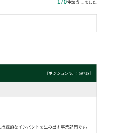
170
件該当しました
［ポジションNo.：59718］
未来に持続的なインパクトを生み出す事業部門です。