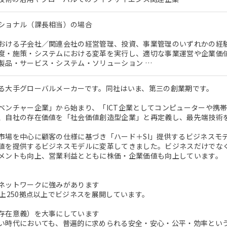
ショナル（課長相当）の場合
おける子会社／関連会社の経営管理、投資、事業管理のいずれかの経
度・施策・システムにおける変革を実行し、適切な事業運営や企業価
製品・サービス・システム・ソリューション …
る大手グローバルメーカーです。同社はいま、第三の創業期です。
ベンチャー企業」から始まり、「ICT企業としてコンピューターや携
、自社の存在価値を「社会価値創造型企業」と再定義し、最先端技術
市場を中心に顧客の仕様に基づき「ハード＋SI」提供するビジネスモ
値を提供するビジネスモデルに変革してきました。ビジネスだけでな
メントも向上、営業利益とともに株価・企業価値も向上しています。
ネットワークに強みがあります
以上250拠点以上でビジネスを展開しています。
存在意義）を大事にしています
い時代においても、普遍的に求められる安全・安心・公平・効率とい