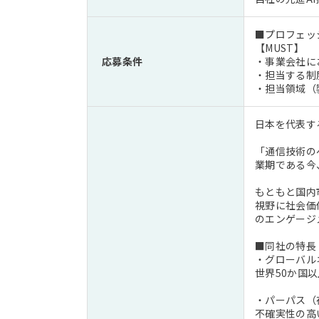
■プロフェッ
【MUST】
応募条件
・事業会社に
・担当する制
・担当領域（
日本を代表す
「通信技術の
業期である今
もともと国内
視野に社会価
のエンゲージ
■同社の特長
・グローバル
世界50か国
・パーパス（
不確実性の高