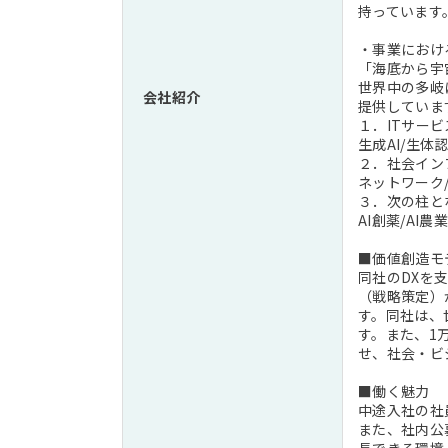
持っています
・事業におけ
「海底から宇
世界中の多岐
会社紹介
提供していま
１．ITサー
生成AI/生体
２．社会イン
ネットワーク
３．次の柱と
AI創薬/AI農業
■価値創造モ
同社のDXを
（戦略策定）
す。同社は、
す。また、1
せ、社会・ビ
■働く魅力
中途入社の社
また、社内公