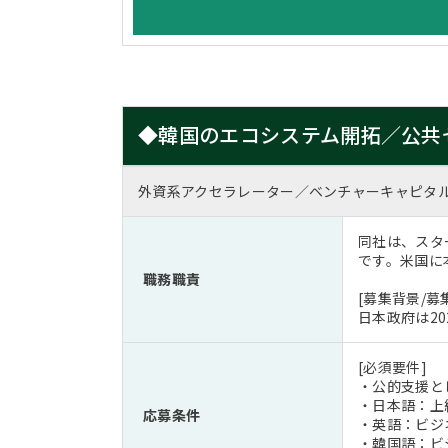
◆韓国のエコシステム開拓／公共
外資系アクセラレーター／ベンチャーキャピタ
同社は、スタ
です。米国に
職務職責
[募集背景/募
日本政府は2
[必須要件]
・公的支援と
・日本語：上
応募条件
・英語：ビジ
・韓国語：ビ