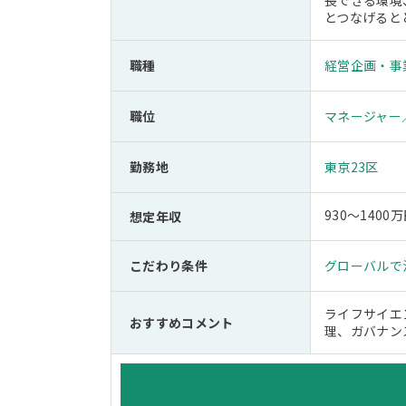
長できる環境
とつなげると
職種
経営企画・事
職位
マネージャー
勤務地
東京23区
930～1400
想定年収
こだわり条件
グローバルで
ライフサイエ
おすすめコメント
理、ガバナン