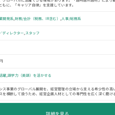
、グローバルに活躍できる環境があります。「適時適所適材」により
ともに、「キャリア自律」を支援しています。
業開発系
,
財務/会計（税務、IR含む）
,
人事/総務系
／ディレクター
,
スタッフ
万円
活躍
,
語学力（英語）を活かせる
ンス事業のグローバル展開を、経営管理の立場から支える希少性の高
スを横断して扱うため、経営企画人材としての専門性を広く深く磨け
詳細を見る