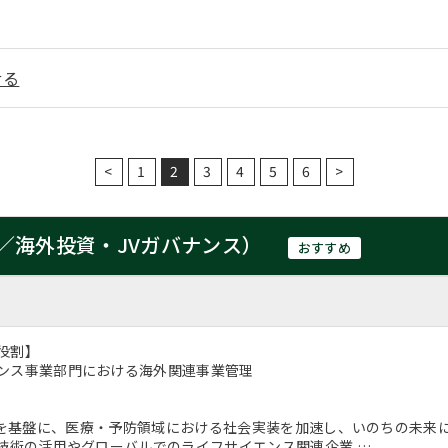
せる
<
1
2
3
4
5
6
>
／海外投資・JVガバナンス）
おすすめ
役割】
ンス事業部門における海外関連事業管理
e & AIを基盤に、医療・予防領域における社会実装を加速し、いのちの
I技術の活用やグローバルでのライフサイエンス関連企業 …