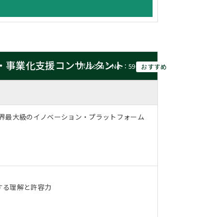
・事業化支援コンサルタント
［ポジションNo.：59691］
おすすめ
世界最大級のイノベーション・プラットフォーム
する理解と許容力