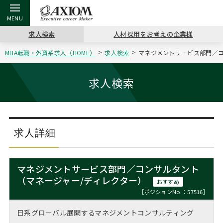
求人検索
人材採用をお考えの企業様
MBA転職・外資系求人（HOME）
求人検索
マネジメントサービス部門／コ
戻る
戻る
戻る
戻る
戻る
戻る
戻る
戻る
戻る
戻る
戻る
アクシアムの特長
キャリア支援 TOP
転職ツール TOP
転職コラム TOP
イベント・セミナー TOP
会社概要 TOP
ミッシ
お申し
キャリア
MBA留
英文レジ
求人検索
サービス案内
キャリアデザイン講座
英文レジュメの書き方
“展”職相談室
ジョブフェア
沿革
コンサ
キャリ
MBAの
日本から
パワー
（最新求人市場動向）
コンサルタントの紹介
職務経歴書の書き方
転職市場の明日をよめ
キャリアデザインセミナー
主なクライアント
代表メ
“展”
転職活
主な10
キーワ
求人詳細
ステージ別アドバイス
日本語履歴書テンプレート
コンサルティングの現場から
海外セミナー
アクセス
“展”
MBA
英文レ
MBAの転職事例
マネジメントサービス部門／コンサルタント
よくある面接Q&A集
転職成功への4つの鍵
キャリアフォーラム
採用情報
（マネージャー/ディレクター）
おわり
おすすめ
MBAからのFAQ
［ポジションNo.：57516］
外資系／面接攻略のコツ
キャリアに効く一冊
プロ経営者の特別セミナー
パブリシティ
日系グローバル展開するマネジメントコンサルティング
MBA留学生数の推移