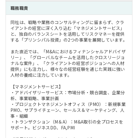
注目企業インタビュー
Career Talk Live
ニュースリリース
職務職責
インターン受入企業一覧
MBA NETWORKING
同社は、戦略や業務のコンサルティングに留まらず、クラ
MBAを生かす求人特集
イアントの経営に深く入り込む「マネジメントサービス」
と、独自のバランスシートを活用してリスクマネーを提供
する「プリンシパル投資」の2つの事業を展開しています。
年齢と年収の相関図
また直近では、「M&Aにおけるフィナンシャルアドバイザ
リー」、「グローバルなチームを活用したクロスリージョ
ナルな案件」、「クライアントの経営ポジションへの人材
提供」にも注力し、様々なの経営経験を通じた実践に強い
人材の養成に注力しています。
【マネジメントサービス】
・アドバイザリーサービス：市場分析・競合調査、企業分
析、事業戦略、事業計画
・プロジェクトマネジメントオフィス（PMO）：新規事業
PMO、サプライチェーン、セールス＆マーケティング、人
事・組織
・トランザクション（M＆A）：M&A取引の全プロセスを
サポート。ビジネスDD、FA,PMI