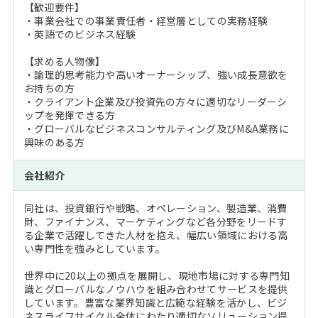
【歓迎要件】
・事業会社での事業責任者・経営層としての実務経験
・英語でのビジネス経験
【求める人物像】
・論理的思考能力や高いオーナーシップ、強い成長意欲を
お持ちの方
・クライアント企業及び投資先の方々に適切なリーダーシ
ップを発揮できる方
・グローバルなビジネスコンサルティング及びM&A業務に
興味のある方
会社紹介
同社は、投資銀行や戦略、オペレーション、製造業、消費
財、ファイナンス、マーケティングなど各分野をリードす
る企業で活躍してきた人材を抱え、幅広い領域における高
い専門性を強みとしています。
世界中に20以上の拠点を展開し、現地市場に対する専門知
識とグローバルなノウハウを組み合わせてサービスを提供
しています。豊富な業界知識と広範な経験を活かし、ビジ
ネスライフサイクル全体にわたり適切なソリューション提