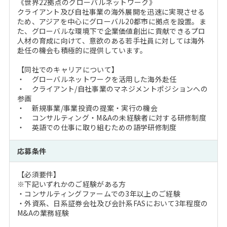
《世界22拠点のグローバルネットワーク》
クライアント及び自社事業の海外展開を迅速に実現させる
ため、アジアを中心にグローバル20都市に拠点を設置。ま
た、グローバルな環境下で企業価値創出に貢献できるプロ
人材の育成に向けて、意欲のある若手社員に対しては海外
赴任の機会も積極的に提供しています。
【同社でのキャリアについて】
・ グローバルネットワークを活用した海外赴任
・ クライアント/自社事業のマネジメントポジションへの
参画
・ 新規事業/事業投資の提案・実行の機会
・ コンサルティング・M&Aの未経験者に対する研修制度
・ 英語での仕事に取り組むための語学研修制度
応募条件
【必須要件】
※下記いずれかのご経験がある方
・コンサルティングファームでの3年以上のご経験
・外資系、日系証券会社及び会計系FASにおいて3年程度の
M&Aの業務経験