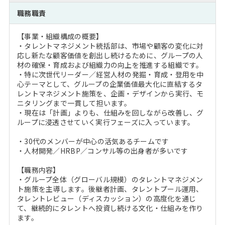
注目企業インタビュー
Career Talk Live
ニュースリリース
職務職責
インターン受入企業一覧
MBA NETWORKING
【事業・組織構成の概要】
MBAを生かす求人特集
・タレントマネジメント統括部は、市場や顧客の変化に対
応し新たな顧客価値を創出し続けるために、グループの人
材の確保・育成および組織力の向上を推進する組織です。
年齢と年収の相関図
・特に次世代リーダー／経営人材の発掘・育成・登用を中
心テーマとして、グループの企業価値最大化に直結するタ
レントマネジメント施策を、企画・デザインから実行、モ
ニタリングまで一貫して担います。
・現在は「計画」よりも、仕組みを回しながら改善し、グ
ループに浸透させていく実行フェーズに入っています。
・30代のメンバーが中心の活気あるチームです
・人材開発／HRBP／コンサル等の出身者が多いです
【職務内容】
・グループ全体（グローバル規模）のタレントマネジメン
ト施策を主導します。後継者計画、タレントプール運用、
タレントレビュー（ディスカッション）の高度化を通じ
て、継続的にタレントへ投資し続ける文化・仕組みを作り
ます。