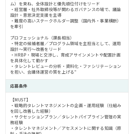
ム）を束ね、全体設計と優先順位付けをリード
・経営層・社外取締役等が関わるガバナンスの場で、議論
設計・意思決定支援を主導
・難度の高いステークホルダー調整（国内外・事業横断）
を牽引
プロフェッショナル（課長相当）
・特定の候補者層／プログラム領域を主担当として、運用
設計～実行～改善をリード
・HRBP・現場と交渉し、育成アサインメントや配置計画
を具体化して動かす
・タレントレビューの分析・資料化・ファシリテーション
を担い、会議体運営の質を上げる"
応募条件
【MUST】
・戦略的タレントマネジメントの企画・運用経験（仕組み
を回し改善した経験）
・サクセッションプラン／タレントパイプライン管理の実
務経験
・タレントマネジメント／アセスメントに関する知識（原
則・手法の理解）