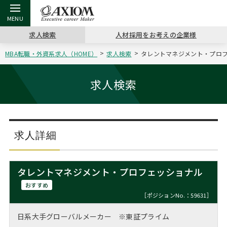
求人検索
人材採用をお考えの企業様
MBA転職・外資系求人（HOME）
求人検索
タレントマネジメント・プロフ
戻る
戻る
戻る
戻る
戻る
戻る
戻る
戻る
戻る
戻る
戻る
アクシアムの特長
キャリア支援 TOP
転職ツール TOP
転職コラム TOP
イベント・セミナー TOP
会社概要 TOP
ミッシ
お申し
キャリア
MBA留
英文レジ
求人検索
サービス案内
キャリアデザイン講座
英文レジュメの書き方
“展”職相談室
ジョブフェア
沿革
コンサ
キャリ
MBAの
日本から
パワー
（最新求人市場動向）
コンサルタントの紹介
職務経歴書の書き方
転職市場の明日をよめ
キャリアデザインセミナー
主なクライアント
代表メ
“展”
転職活
主な10
キーワ
求人詳細
ステージ別アドバイス
日本語履歴書テンプレート
コンサルティングの現場から
海外セミナー
アクセス
“展”
MBA
英文レ
MBAの転職事例
タレントマネジメント・プロフェッショナル
よくある面接Q&A集
転職成功への4つの鍵
キャリアフォーラム
採用情報
おわり
おすすめ
MBAからのFAQ
［ポジションNo.：59631］
外資系／面接攻略のコツ
キャリアに効く一冊
プロ経営者の特別セミナー
パブリシティ
日系大手グローバルメーカー ※東証プライム
MBA留学生数の推移