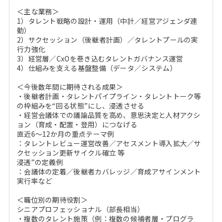
＜主な業務＞
1）タレント戦略の設計・運用（中計／経営アジェンダ連
動）
2）サクセッション（後継者計画）／タレントプールの実
行力強化
3）経営層／CxOを巻き込むタレントガバナンス運営
4）仕組みを支える基盤整備（データ／システム）
＜今後数年間に期待される成果＞
・後継者計画・タレントパイプライン・タレントトーク等
の枠組みを“回る状態”にし、浸透させる
・経営会議体での議論品質を高め、意思決定と人材アクシ
ョン（育成・配置・登用）につなげる
直近6～12か月の重点テーマ例
：タレントレビュー運営改善／アセスメント導入拡大／サ
クセッション更新サイクル確立 等
浸透”の定義例
：会議体の定着／後継者カバレッジ／育成アサインメント
実行率など
＜職位別の期待役割＞
シニアプロフェッショナル（部長相当）
・複数のタレント施策（例：複数の候補者層・プログラ