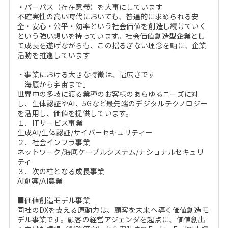
・パーパス（存在意義）を大事にしています
不確実性の高い時代においても、普遍的に求められる安
全・安心・公平・効率という社会価値を創造し続けていく
という強い想いを持っています。社会価値創造型企業とし
て成長を遂げながらも、この揺るぎない理念を軸に、企業
活動を推進しています
・事業における大きな特徴は、幅広さです
「海底から宇宙まで」
世界中の多岐に渡る業種のお客様のあらゆるニーズに対
し、生体認証やAI、5Gなど最先端のデジタルテクノロジー
を活用し、価値を提供しています。
１．ITサービス事業
生成AI/生体認証/サイバーセキュリティー
２．社会インフラ事業
ネットワーク/海底ケーブルシステム/ナショナルセキュリ
ティ
３．次の柱となる成長事業
AI創薬/AI農業
■価値創造モデル事業
同社のDXを支える原動力は、顧客を未来へ導く価値創造モ
デル事業です。顧客の経営アジェンダを起点に、価値創出