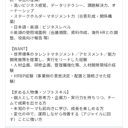
・高いビジネス感覚、データリテラシー、課題解決力、オ
ーナーシップ
・ステークホルダーマネジメント力（合意形成・関係構
築）
・日本語・英語：ビジネスレベル
※英語の使用場面例（会議頻度、資料作成、海外HRとの調
整、役員向け報告 等）
【WANT】
・世界標準のタレントマネジメント／アセスメント／能力
開発施策を提案し、実行をリードした経験
・人材企画、研修企画、管理職強化等、人材開発領域の経
験
・HRBP経験（事業側の意思決定・配置と接続させた経
験）
【求める人物像・ソフトスキル】
・個人としての思考力・企画力・実行力を持ちつつ、チー
ムで成果を出せる方
・未知のテーマも前向きに学び、成長を楽しめる方
・変化の中で、運用しながら改善する（アジャイルに回
す）ことに強い方