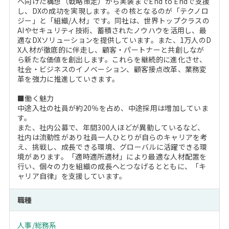
へ向けた構想（戦略策定）から実装までEnd to Endで支援
し、DXの成功を実現します。その核となるのが「テクノロ
ジー」と「組織/人材」です。同社は、世界トップクラスの
AIやセキュリティ技術、蓄積されたノウハウを活用し、最
適なDXソリューションを提供しています。また、1万人のD
X人材が徹底的に伴走し、顧客・パートナーと共創しなが
ら新たな価値を創出します。これらを継続的に進化させ、
社会・ビジネスのイノベーション、顧客接点改革、業務変
革を強力に推進していきます。
■働く魅力
中途入社の社員が約20％を占め、中途採用は増加していま
す。
また、社内公募で、年間300人ほどが異動しているなど、
社内は流動性があり社員一人ひとりが自らのキャリアを考
え、挑戦し、成長できる環境、グローバルに活躍できる環
境があります。「適時適所適材」により最適な人材配置を
行い、個々の力を組織の成長へとつなげるとともに、「キ
ャリア自律」を支援しています。
職種
人事/総務系