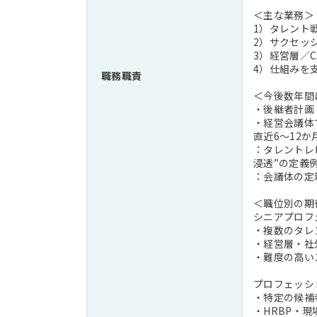
＜主な業務＞
1）タレント
2）サクセッ
3）経営層／
4）仕組みを
職務職責
＜今後数年間
・後継者計画
・経営会議体
直近6～12
：タレントレ
浸透”の定義
：会議体の定
＜職位別の期
シニアプロフ
・複数のタレ
・経営層・社
・難度の高い
プロフェッシ
・特定の候補
・HRBP・