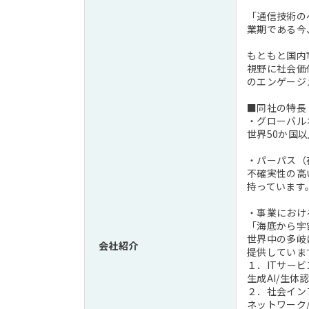
「通信技術の
業期である今
もともと国内
視野に社会価
のエンゲージ
■同社の特長
・グローバル
世界50か国
・パーパス（
不確実性の高
持っています
・事業におけ
「海底から宇
世界中の多岐
会社紹介
提供していま
１．ITサー
生成AI/生体
２．社会イン
ネットワーク