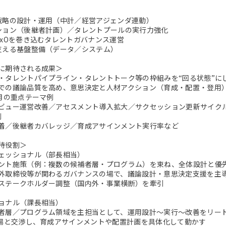
戦略の設計・運用（中計／経営アジェンダ連動）
ション（後継者計画）／タレントプールの実行力強化
CxOを巻き込むタレントガバナンス運営
支える基盤整備（データ／システム）
に期待される成果＞
・タレントパイプライン・タレントトーク等の枠組みを“回る状態”に
での議論品質を高め、意思決定と人材アクション（育成・配置・登用
か月の重点テーマ例
ビュー運営改善／アセスメント導入拡大／サクセッション更新サイクル
例
着／後継者カバレッジ／育成アサインメント実行率など
待役割＞
ェッショナル（部長相当）
ント施策（例：複数の候補者層・プログラム）を束ね、全体設計と優
外取締役等が関わるガバナンスの場で、議論設計・意思決定支援を主
ステークホルダー調整（国内外・事業横断）を牽引
ョナル（課長相当）
者層／プログラム領域を主担当として、運用設計～実行～改善をリー
現場と交渉し、育成アサインメントや配置計画を具体化して動かす