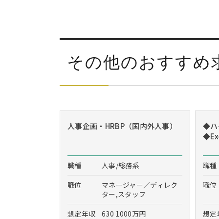
その他のおすすめ
人事企画・HRBP（国内外人事）
◆ハ
◆Exe
職種
人事/総務系
職種
職位
マネージャー／ディレク
職位
ター,スタッフ
想定年収
630 1000万円
想定