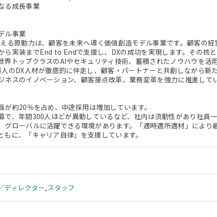
なる成長事業
デル事業
支える原動力は、顧客を未来へ導く価値創造モデル事業です。顧客の経
から実装までEnd to Endで支援し、DXの成功を実現します。その
世界トップクラスのAIやセキュリティ技術、蓄積されたノウハウを活
万人のDX人材が徹底的に伴走し、顧客・パートナーと共創しながら新
ジネスのイノベーション、顧客接点改革、業務変革を強力に推進して
員が約20％を占め、中途採用は増加しています。
募で、年間300人ほどが異動しているなど、社内は流動性があり社員
、グローバルに活躍できる環境があります。「適時適所適材」により
ともに、「キャリア自律」を支援しています。
／ディレクター
,
スタッフ