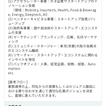
(1) アクセラレーター事業：大手企業やスタートアップのイ
ノベーション支援
（領域：Mobility, Insurtech, Health, Food & Beverag
e, Energy, Deeptech, AI）
(2) ベンチャーキャピタル事業：スタートアップ投資/バリ
ューアップ
(3) 政府系事業：国や自治体のスタートアップ・エコシステ
ムの支援
(4) マーケティング：ブランディング、広報、B2Bマーケテ
ィング
(5) コミュニティ・マネージャー：東京/京都/大阪の各拠点
のエコシステム醸成
(6) リサーチャー：スタートアップ・エコシステムに関わる
インサイトを発信
(7) バックオフィス：人事、経営企画、総務、経理、Auto
mation
etc.
[選考フロー]
書類選考の上、同社からの提案もしくはカジュアル面談に
おける擦り合わせを通じて適切な応募ポジションを決定
し、面接に進んでいただきます。