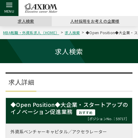
求人検索
人材採用をお考えの企業様
MBA転職・外資系求人（HOME）
求人検索
◆Open Position◆大
戻る
戻る
戻る
戻る
戻る
戻る
戻る
戻る
戻る
戻る
戻る
アクシアムの特長
キャリア支援 TOP
転職ツール TOP
転職コラム TOP
イベント・セミナー TOP
会社概要 TOP
ミッシ
お申し
キャリア
MBA留
英文レジ
求人検索
サービス案内
キャリアデザイン講座
英文レジュメの書き方
“展”職相談室
ジョブフェア
沿革
コンサ
キャリ
MBAの
日本から
パワー
（最新求人市場動向）
コンサルタントの紹介
職務経歴書の書き方
転職市場の明日をよめ
キャリアデザインセミナー
主なクライアント
代表メ
“展”
転職活
主な10
キーワ
求人詳細
ステージ別アドバイス
日本語履歴書テンプレート
コンサルティングの現場から
海外セミナー
アクセス
“展”
MBA
英文レ
MBAの転職事例
◆Open Position◆大企業・スタートアップの
よくある面接Q&A集
転職成功への4つの鍵
キャリアフォーラム
採用情報
イノベーション促進業務
おわり
おすすめ
MBAからのFAQ
［ポジションNo.：59717］
外資系／面接攻略のコツ
キャリアに効く一冊
プロ経営者の特別セミナー
パブリシティ
外資系ベンチャーキャピタル／アクセラレーター
MBA留学生数の推移