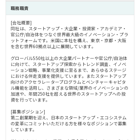
注目企業インタビュー
Career Talk Live
ニュースリリース
職務職責
インターン受入企業一覧
MBA NETWORKING
[会社概要]
MBAを生かす求人特集
同社は、スタートアップ・大企業・投資家・アカデミア・
官公庁/自治体をつなぐ世界最大級のイノベーション・プラ
ットフォームです。米国に本社を構え、東京・京都・大阪
年齢と年収の相関図
を含む世界60拠点以上に展開しています。
グローバル550社以上の大企業パートナーや官公庁/自治体
に向けて、スタートアップ探索からトレンド調査、イノベ
ーション戦略、事業化支援に至るまで、あらゆるステージ
における伴走支援を提供しています。またスタートアップ
向けのアクセラレータープログラムとベンチャーキャピタ
ル機能を活用し、さまざまな領域/業界のイノベーションの
加速や、年間250社を超える世界のスタートアップへの投
資を行っています。
[募集ポジション]
第二創業期を迎え、日本のスタートアップ・エコシステム
の変革にコミットいただける方を様々なポジションで募集
しています。