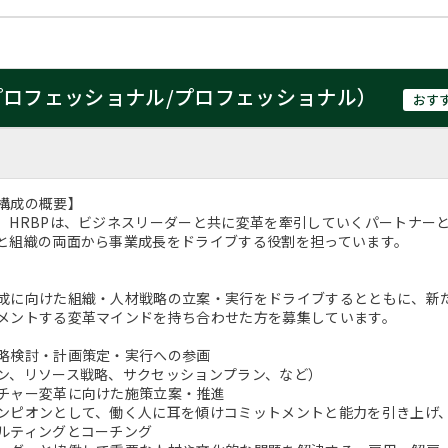
プロフェッショナル/プロフェッショナル）
おす
構成の概要】
、HRBPは、ビジネスリーダーと共に変革を牽引していくパートナー
と組織の両面から事業成長をドライブする役割を担っています。
成に向けた組織・人材戦略の立案・実行をドライブするとともに、新
メントする変革マインドを持ち合わせた方を募集しています。
略検討・計画策定・実行への参画
ン、リソース戦略、サクセッションプラン、など）
チャー変革に向けた施策立案・推進
ンピオンとして、働く人に耳を傾けコミットメントと能力を引き上げ
ルティングとコーチング