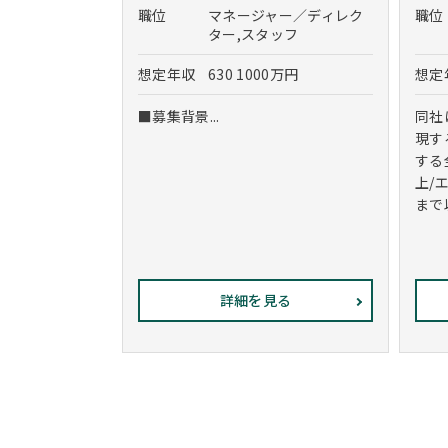
職位
マネージャー／ディレク
職位
ター,スタッフ
想定年収
630 1000万円
想定
■募集背景...
同社
現す
する
上/
まで
詳細を見る