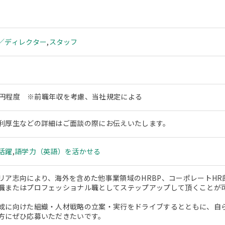
／ディレクター
,
スタッフ
00万円程度 ※前職年収を考慮、当社規定による
利厚生などの詳細はご面談の際にお伝えいたします。
活躍
,
語学力（英語）を活かせる
リア志向により、海外を含めた他事業領域のHRBP、コーポレートHR
職またはプロフェッショナル職としてステップアップして頂くことが
成に向けた組織・人材戦略の立案・実行をドライブするとともに、自
方にぜひ応募いただきたいです。