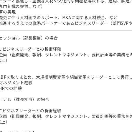
ーダーと協働して重要な人材や文化的な問題を解決する、雇用、解雇
専門知識の提供、など）
革の実現
変更に伴う人材面でのサポート、M&Aに関する人材統合、など
推進するうえでの戦略パートナーであるビジネスリーダー（部門SVP
ェッショル（部長相当）の場合
してビジネスリーダーとの折衝経験
企画（組織開発、報酬、タレントマネジメント、要員計画等の業務を
以上）
RBPを取りまとめ、大規模制度変革や組織変革をリーダーとして実行
マネジメント経験
HRでの経験
ョナル（課長相当）の場合
してビジネスリーダーとの折衝経験
企画（組織開発、報酬、タレントマネジメント、要員計画等の業務を
以上）