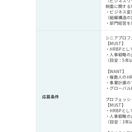
（ビジネスリ
側面に関する
・ビジネス変
（組織構造の
・部門経営を
シニアプロフ
【MUST】
・HRBPと
・人事戦略の
（目安：5年
【WANT】
・複数人のH
・事業計画の
・グローバル
応募条件
プロフェッシ
【MUST】
・HRBPと
・人事戦略の
（目安：3年