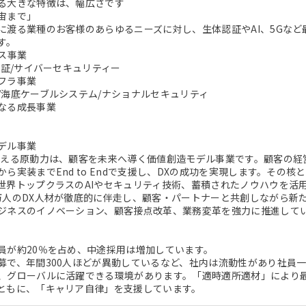
る大きな特徴は、幅広さです
宙まで」
に渡る業種のお客様のあらゆるニーズに対し、生体認証やAI、5Gな
す。
ビス事業
認証/サイバーセキュリティー
フラ事業
/海底ケーブルシステム/ナショナルセキュリティ
なる成長事業
デル事業
支える原動力は、顧客を未来へ導く価値創造モデル事業です。顧客の経
から実装までEnd to Endで支援し、DXの成功を実現します。その
世界トップクラスのAIやセキュリティ技術、蓄積されたノウハウを活
万人のDX人材が徹底的に伴走し、顧客・パートナーと共創しながら新
ジネスのイノベーション、顧客接点改革、業務変革を強力に推進して
員が約20％を占め、中途採用は増加しています。
募で、年間300人ほどが異動しているなど、社内は流動性があり社員
、グローバルに活躍できる環境があります。「適時適所適材」により
ともに、「キャリア自律」を支援しています。