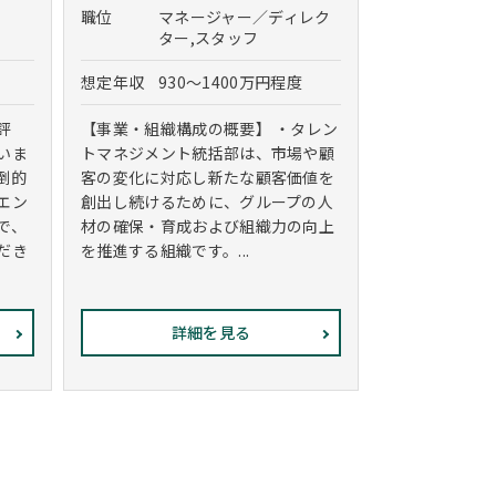
職位
マネージャー／ディレク
ター,スタッフ
想定年収
930～1400万円程度
評
【事業・組織構成の概要】 ・タレン
いま
トマネジメント統括部は、市場や顧
倒的
客の変化に対応し新たな顧客価値を
エン
創出し続けるために、グループの人
で、
材の確保・育成および組織力の向上
だき
を推進する組織です。...
詳細を見る