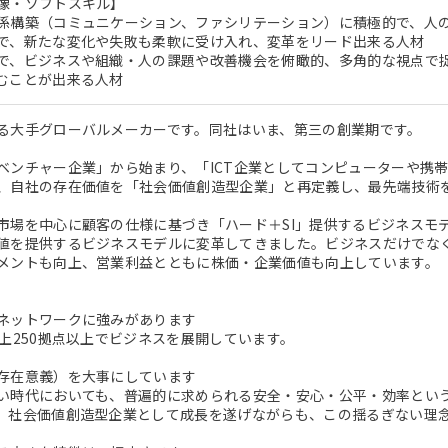
像・ソフトスキル】
係構築（コミュニケーション、ファシリテーション）に積極的で、人
で、新たな変化や失敗も柔軟に受け入れ、変革をリード出来る人材
で、ビジネスや組織・人の課題や改善機会を俯瞰的、多角的な視点で
むことが出来る人材
る大手グローバルメーカーです。同社はいま、第三の創業期です。
ベンチャー企業」から始まり、「ICT企業としてコンピューターや携
、自社の存在価値を「社会価値創造型企業」と再定義し、最先端技術
市場を中心に顧客の仕様に基づき「ハード＋SI」提供するビジネスモ
値を提供するビジネスモデルに変革してきました。ビジネスだけでな
メントも向上、営業利益とともに株価・企業価値も向上しています。
ネットワークに強みがあります
以上250拠点以上でビジネスを展開しています。
存在意義）を大事にしています
い時代においても、普遍的に求められる安全・安心・公平・効率とい
。社会価値創造型企業として成長を遂げながらも、この揺るぎない理