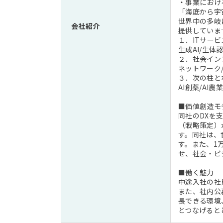
・事業におけ
「海底から宇
世界中の多岐
会社紹介
提供していま
１．ITサー
生成AI/生体
２．社会イン
ネットワーク
３．次の柱と
AI創薬/AI農業
■価値創造モ
同社のDXを
（戦略策定）
す。同社は、
す。また、1
せ、社会・ビ
■働く魅力
中途入社の社
また、社内公
長できる環境
とつなげると