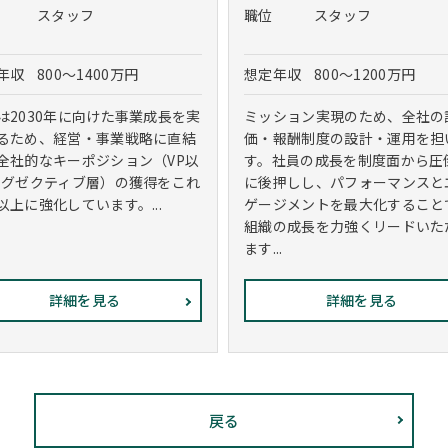
スタッフ
職位
スタッフ
年収
800～1400万円
想定年収
800～1200万円
は2030年に向けた事業成長を実
ミッション実現のため、全社の
るため、経営・事業戦略に直結
価・報酬制度の設計・運用を担
全社的なキーポジション（VP以
す。社員の成長を制度面から圧
エグゼクティブ層）の獲得をこれ
に後押しし、パフォーマンスと
以上に強化しています。...
ゲージメントを最大化すること
組織の成長を力強くリードいた
ます...
詳細を見る
詳細を見る
戻る