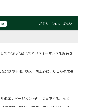
［ポジションNo.：59652］
すめ
としての戦略的観点でのパフォーマンスを期待さ
たな発想や手法、探究、向上心により自らの成長
、組織エンゲージメント向上に貢献する、など）