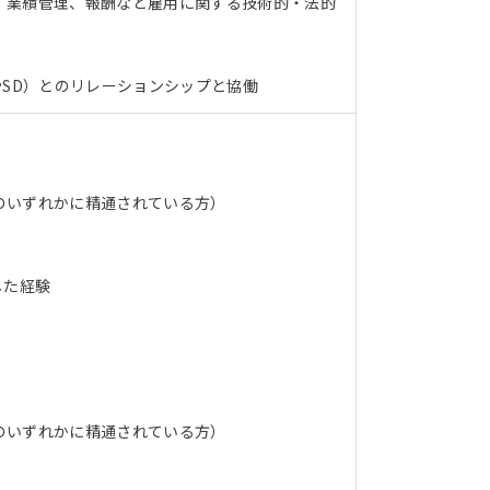
、業績管理、報酬など雇用に関する技術的・法的
やSD）とのリレーションシップと協働
のいずれかに精通されている方）
した経験
のいずれかに精通されている方）