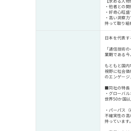
【求める人物
・他者との関
・好奇心旺盛
・高い洞察力
持って取り組
日本を代表す
「通信技術の
業期である今
もともと国内
視野に社会価
のエンゲージ
■同社の特長
・グローバル
世界50か国
・パーパス（
不確実性の高
持っています