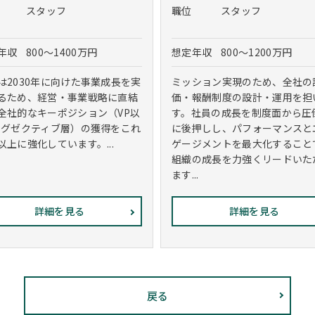
スタッフ
職位
スタッフ
年収
800～1400万円
想定年収
800～1200万円
は2030年に向けた事業成長を実
ミッション実現のため、全社の
るため、経営・事業戦略に直結
価・報酬制度の設計・運用を担
全社的なキーポジション（VP以
す。社員の成長を制度面から圧
エグゼクティブ層）の獲得をこれ
に後押しし、パフォーマンスと
以上に強化しています。...
ゲージメントを最大化すること
組織の成長を力強くリードいた
ます...
詳細を見る
詳細を見る
戻る