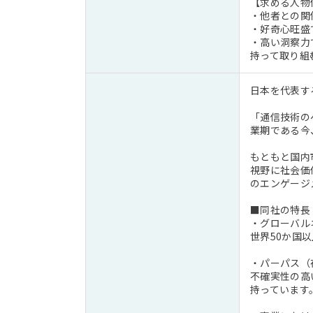
【求める人物
・他者との関
・好奇心旺盛
・高い洞察力
持って取り組
日本を代表す
「通信技術の
業期である今
もともと国内
視野に社会価
のエンゲージ
■同社の特長
・グローバル
世界50か国
・パーパス（
不確実性の高
持っています