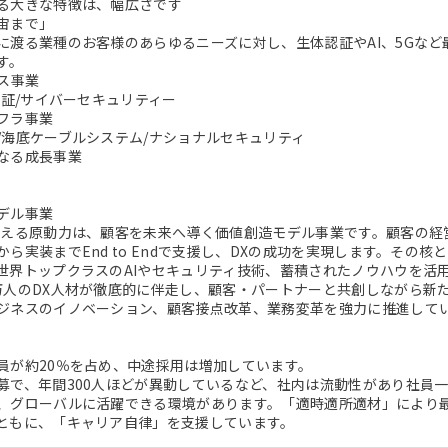
る大きな特徴は、幅広さです
宙まで」
に渡る業種のお客様のあらゆるニーズに対し、生体認証やAI、5Gな
す。
ビス事業
認証/サイバーセキュリティー
フラ事業
/海底ケーブルシステム/ナショナルセキュリティ
なる成長事業
デル事業
支える原動力は、顧客を未来へ導く価値創造モデル事業です。顧客の経
から実装までEnd to Endで支援し、DXの成功を実現します。その
世界トップクラスのAIやセキュリティ技術、蓄積されたノウハウを活
万人のDX人材が徹底的に伴走し、顧客・パートナーと共創しながら新
ジネスのイノベーション、顧客接点改革、業務変革を強力に推進して
員が約20％を占め、中途採用は増加しています。
募で、年間300人ほどが異動しているなど、社内は流動性があり社員
、グローバルに活躍できる環境があります。「適時適所適材」により
ともに、「キャリア自律」を支援しています。