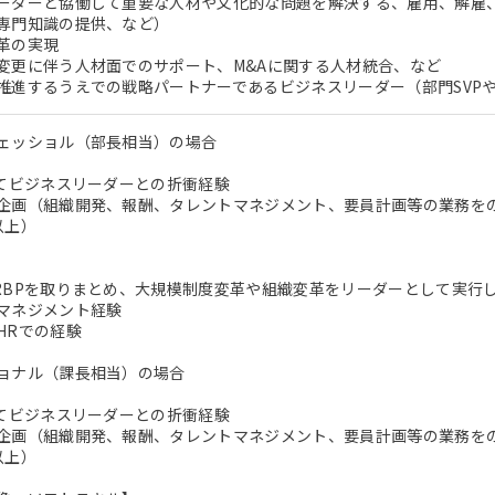
ーダーと協働して重要な人材や文化的な問題を解決する、雇用、解雇
専門知識の提供、など）
革の実現
変更に伴う人材面でのサポート、M&Aに関する人材統合、など
推進するうえでの戦略パートナーであるビジネスリーダー（部門SVP
ェッショル（部長相当）の場合
してビジネスリーダーとの折衝経験
企画（組織開発、報酬、タレントマネジメント、要員計画等の業務を
以上）
RBPを取りまとめ、大規模制度変革や組織変革をリーダーとして実行
マネジメント経験
HRでの経験
ョナル（課長相当）の場合
してビジネスリーダーとの折衝経験
企画（組織開発、報酬、タレントマネジメント、要員計画等の業務を
以上）