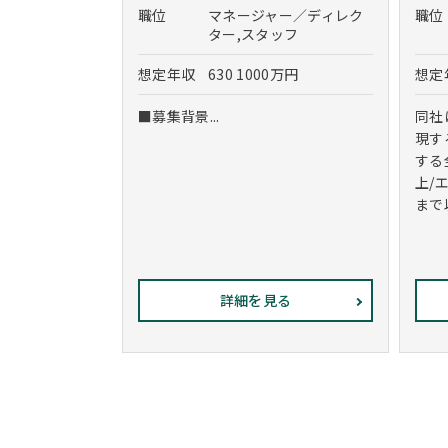
職位
マネージャー／ディレク
職位
ター,スタッフ
想定年収
630 1000万円
想定
■募集背景...
同社
現す
する
上/
まで
詳細を見る