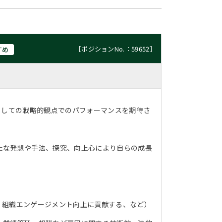
［ポジションNo.：59652］
すめ
としての戦略的観点でのパフォーマンスを期待さ
たな発想や手法、探究、向上心により自らの成長
、組織エンゲージメント向上に貢献する、など）