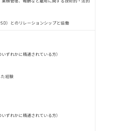
、業績管理、報酬など雇用に関する技術的・法的
やSD）とのリレーションシップと協働
のいずれかに精通されている方）
した経験
のいずれかに精通されている方）