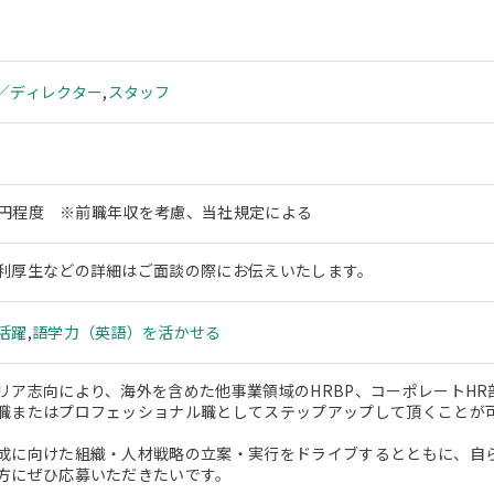
／ディレクター
,
スタッフ
00万円程度 ※前職年収を考慮、当社規定による
利厚生などの詳細はご面談の際にお伝えいたします。
活躍
,
語学力（英語）を活かせる
リア志向により、海外を含めた他事業領域のHRBP、コーポレートHR
職またはプロフェッショナル職としてステップアップして頂くことが
成に向けた組織・人材戦略の立案・実行をドライブするとともに、自
方にぜひ応募いただきたいです。