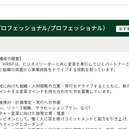
プロフェッショナル/プロフェッショナル）
おす
構成の概要】
、HRBPは、ビジネスリーダーと共に変革を牽引していくパートナー
と組織の両面から事業成長をドライブする役割を担っています。
成に向けた組織・人材戦略の立案・実行をドライブするとともに、新
メントする変革マインドを持ち合わせた方を募集しています。
略検討・計画策定・実行への参画
ン、リソース戦略、サクセッションプラン、など）
チャー変革に向けた施策立案・推進
ンピオンとして、働く人に耳を傾けコミットメントと能力を引き上げ
ルティングとコーチング