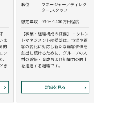
職位
マネージャー／ディレク
ター,スタッフ
想定年収
930～1400万円程度
評
【事業・組織構成の概要】 ・タレン
いま
トマネジメント統括部は、市場や顧
倒的
客の変化に対応し新たな顧客価値を
エン
創出し続けるために、グループの人
で、
材の確保・育成および組織力の向上
だき
を推進する組織です。...
詳細を見る