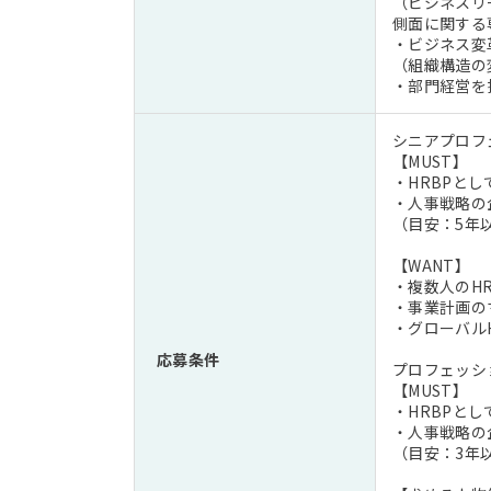
（ビジネスリ
側面に関する
・ビジネス変
（組織構造の
・部門経営を
シニアプロフ
【MUST】
・HRBPと
・人事戦略の
（目安：5年
【WANT】
・複数人のH
・事業計画の
・グローバル
応募条件
プロフェッシ
【MUST】
・HRBPと
・人事戦略の
（目安：3年