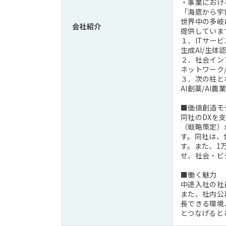
・事業におけ
「海底から宇
世界中の多岐
会社紹介
提供していま
１．ITサー
生成AI/生体
２．社会イン
ネットワーク
３．次の柱と
AI創薬/AI農業
■価値創造モ
同社のDXを
（戦略策定）
す。同社は、
す。また、1
せ、社会・ビ
■働く魅力
中途入社の社
また、社内公
長できる環境
とつなげると