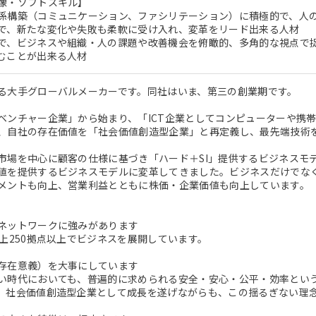
像・ソフトスキル】
係構築（コミュニケーション、ファシリテーション）に積極的で、人
で、新たな変化や失敗も柔軟に受け入れ、変革をリード出来る人材
で、ビジネスや組織・人の課題や改善機会を俯瞰的、多角的な視点で
むことが出来る人材
る大手グローバルメーカーです。同社はいま、第三の創業期です。
ベンチャー企業」から始まり、「ICT企業としてコンピューターや携
、自社の存在価値を「社会価値創造型企業」と再定義し、最先端技術
市場を中心に顧客の仕様に基づき「ハード＋SI」提供するビジネスモ
値を提供するビジネスモデルに変革してきました。ビジネスだけでな
メントも向上、営業利益とともに株価・企業価値も向上しています。
ネットワークに強みがあります
以上250拠点以上でビジネスを展開しています。
存在意義）を大事にしています
い時代においても、普遍的に求められる安全・安心・公平・効率とい
。社会価値創造型企業として成長を遂げながらも、この揺るぎない理