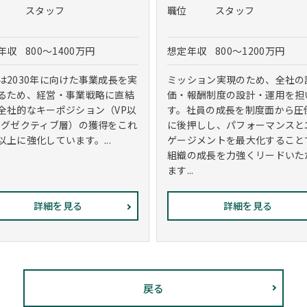
スタッフ
職位
スタッフ
年収
800～1400万円
想定年収
800～1200万円
は2030年に向けた事業成長を実
ミッション実現のため、全社の
るため、経営・事業戦略に直結
価・報酬制度の設計・運用を担
全社的なキーポジション（VP以
す。社員の成長を制度面から圧
エグゼクティブ層）の獲得をこれ
に後押しし、パフォーマンスと
以上に強化しています。...
ゲージメントを最大化すること
組織の成長を力強くリードいた
ます...
詳細を見る
詳細を見る
戻る