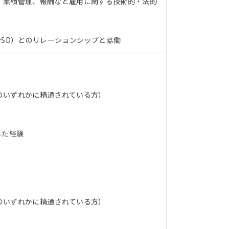
、業績管理、報酬など雇用に関する技術的・法的
やSD）とのリレーションシップと協働
のいずれかに精通されている方）
した経験
のいずれかに精通されている方）