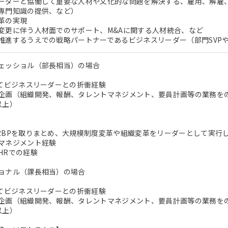
ーダーと協働して重要な人材や文化的な問題を解決する、雇用、解雇
専門知識の提供、など）
革の実現
変更に伴う人材面でのサポート、M&Aに関する人材統合、など
推進するうえでの戦略パートナーであるビジネスリーダー（部門SVP
ェッショル（部長相当）の場合
してビジネスリーダーとの折衝経験
企画（組織開発、報酬、タレントマネジメント、要員計画等の業務を
以上）
RBPを取りまとめ、大規模制度変革や組織変革をリーダーとして実行
マネジメント経験
HRでの経験
ョナル（課長相当）の場合
してビジネスリーダーとの折衝経験
企画（組織開発、報酬、タレントマネジメント、要員計画等の業務を
以上）