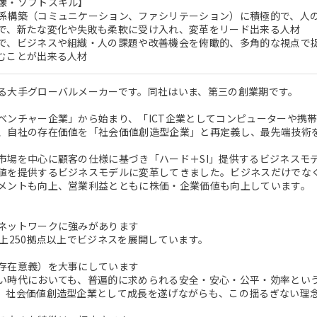
像・ソフトスキル】
係構築（コミュニケーション、ファシリテーション）に積極的で、人
で、新たな変化や失敗も柔軟に受け入れ、変革をリード出来る人材
で、ビジネスや組織・人の課題や改善機会を俯瞰的、多角的な視点で
むことが出来る人材
る大手グローバルメーカーです。同社はいま、第三の創業期です。
ベンチャー企業」から始まり、「ICT企業としてコンピューターや携
、自社の存在価値を「社会価値創造型企業」と再定義し、最先端技術
市場を中心に顧客の仕様に基づき「ハード＋SI」提供するビジネスモ
値を提供するビジネスモデルに変革してきました。ビジネスだけでな
メントも向上、営業利益とともに株価・企業価値も向上しています。
ネットワークに強みがあります
以上250拠点以上でビジネスを展開しています。
存在意義）を大事にしています
い時代においても、普遍的に求められる安全・安心・公平・効率とい
。社会価値創造型企業として成長を遂げながらも、この揺るぎない理