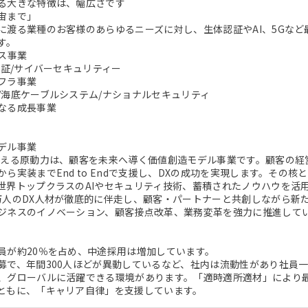
る大きな特徴は、幅広さです
宙まで」
に渡る業種のお客様のあらゆるニーズに対し、生体認証やAI、5Gな
す。
ビス事業
認証/サイバーセキュリティー
フラ事業
/海底ケーブルシステム/ナショナルセキュリティ
なる成長事業
デル事業
支える原動力は、顧客を未来へ導く価値創造モデル事業です。顧客の経
から実装までEnd to Endで支援し、DXの成功を実現します。その
世界トップクラスのAIやセキュリティ技術、蓄積されたノウハウを活
万人のDX人材が徹底的に伴走し、顧客・パートナーと共創しながら新
ジネスのイノベーション、顧客接点改革、業務変革を強力に推進して
員が約20％を占め、中途採用は増加しています。
募で、年間300人ほどが異動しているなど、社内は流動性があり社員
、グローバルに活躍できる環境があります。「適時適所適材」により
ともに、「キャリア自律」を支援しています。