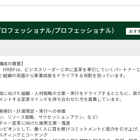
プロフェッショナル/プロフェッショナル）
おす
構成の概要】
、HRBPは、ビジネスリーダーと共に変革を牽引していくパートナー
と組織の両面から事業成長をドライブする役割を担っています。
成に向けた組織・人材戦略の立案・実行をドライブするとともに、新
メントする変革マインドを持ち合わせた方を募集しています。
略検討・計画策定・実行への参画
ン、リソース戦略、サクセッションプラン、など）
チャー変革に向けた施策立案・推進
ンピオンとして、働く人に耳を傾けコミットメントと能力を引き上げ
ルティングとコーチング