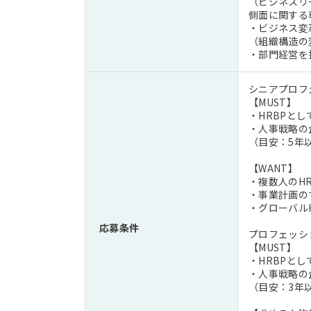
（ビジネスリ
側面に関する
・ビジネス変
（組織構造の
・部門経営を
シニアプロフ
【MUST】
・HRBPと
・人事戦略の
（目安：5年
【WANT】
・複数人のH
・事業計画の
・グローバル
応募条件
プロフェッシ
【MUST】
・HRBPと
・人事戦略の
（目安：3年