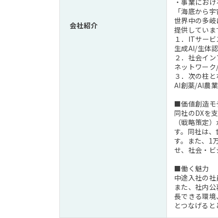
・事業におけ
「海底から宇
世界中の多岐
会社紹介
提供していま
１．ITサー
生成AI/生体
２．社会イン
ネットワーク
３．次の柱と
AI創薬/AI農業
■価値創造モ
同社のDXを
（戦略策定）
す。同社は、
す。また、1
せ、社会・ビ
■働く魅力
中途入社の社
また、社内公
長できる環境
とつなげると