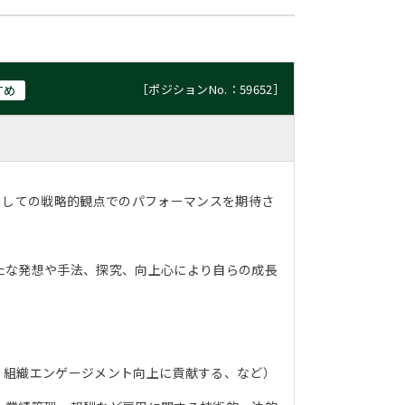
［ポジションNo.：59652］
すめ
としての戦略的観点でのパフォーマンスを期待さ
たな発想や手法、探究、向上心により自らの成長
、組織エンゲージメント向上に貢献する、など）