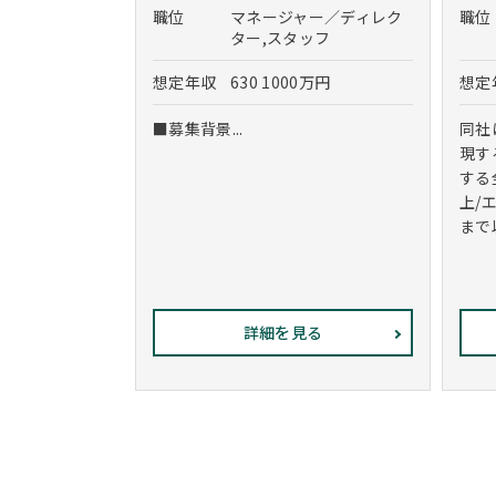
職位
マネージャー／ディレク
職位
ター,スタッフ
想定年収
630 1000万円
想定
■募集背景...
同社
現す
する
上/
まで
詳細を見る