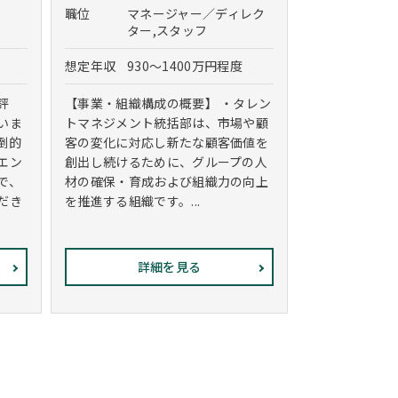
職位
マネージャー／ディレク
ター,スタッフ
想定年収
930～1400万円程度
評
【事業・組織構成の概要】 ・タレン
いま
トマネジメント統括部は、市場や顧
倒的
客の変化に対応し新たな顧客価値を
エン
創出し続けるために、グループの人
で、
材の確保・育成および組織力の向上
だき
を推進する組織です。...
詳細を見る