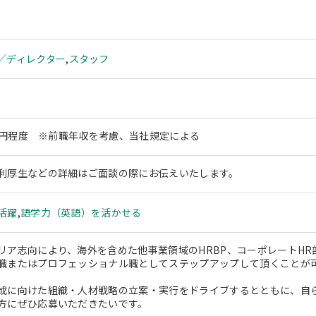
／ディレクター
,
スタッフ
00万円程度 ※前職年収を考慮、当社規定による
利厚生などの詳細はご面談の際にお伝えいたします。
活躍
,
語学力（英語）を活かせる
リア志向により、海外を含めた他事業領域のHRBP、コーポレートHR
職またはプロフェッショナル職としてステップアップして頂くことが
成に向けた組織・人材戦略の立案・実行をドライブするとともに、自
方にぜひ応募いただきたいです。