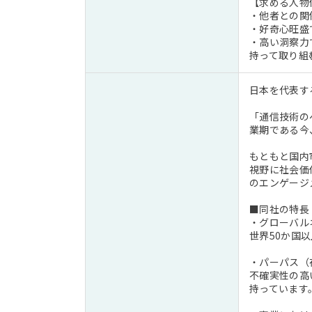
【求める人物
・他者との関
・好奇心旺盛
・高い洞察力
持って取り組
日本を代表す
「通信技術の
業期である今
もともと国内
視野に社会価
のエンゲージ
■同社の特長
・グローバル
世界50か国
・パーパス（
不確実性の高
持っています