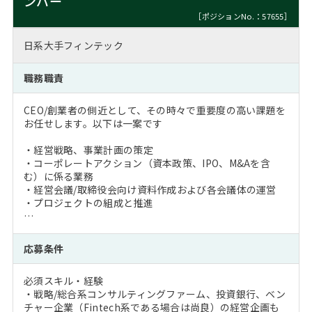
ンバー
［ポジションNo.：57655］
日系大手フィンテック
職務職責
CEO/創業者の側近として、その時々で重要度の高い課題を
お任せします。以下は一案です
・経営戦略、事業計画の策定
・コーポレートアクション（資本政策、IPO、M&Aを含
む）に係る業務
・経営会議/取締役会向け資料作成および各会議体の運営
・プロジェクトの組成と推進
…
応募条件
必須スキル・経験
・戦略/総合系コンサルティングファーム、投資銀行、ベン
チャー企業（Fintech系である場合は尚良）の経営企画も