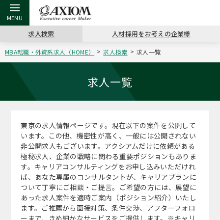
求人検索
人材採用をお考えの企業様
MBA転職・外資系求人（HOME）
求人検索
求人一覧
戻る
戻る
戻る
戻る
戻る
戻る
戻る
戻る
戻る
戻る
戻る
アクシアムの特長
キャリア支援 TOP
転職ツール TOP
転職コラム TOP
イベント・セミナー TOP
会社概要 TOP
ミッシ
お申し
キャリア
MBA留
英文レジ
求人一覧
サービス案内
キャリアデザイン講座
英文レジュメの書き方
“展”職相談室
ジョブフェア
沿革
コンサ
キャリ
MBAの
日本から
パワー
（最新求人市場動向）
東京の求人情報ページです。現在以下の案件を公開して
コンサルタントの紹介
職務経歴書の書き方
転職市場の明日をよめ
キャリアデザインセミナー
主なクライアント
代表メ
“展”
転職活
主な10
キーワ
います。この他、機密性が高く、一般には公開されない
ステージ別アドバイス
非公開求人もございます。アクシアムだけに依頼がある
日本語履歴書テンプレート
コンサルティングの現場から
海外セミナー
アクセス
“展”
MBA
英文レ
極秘求人、企業の戦略に関わる重要ポジションもありま
MBAの転職事例
す。キャリアコンサルティングをお申し込みいただけれ
よくある面接Q&A集
転職成功への4つの鍵
キャリアフォーラム
採用情報
おわり
ば、あなた専属のコンサルタントが、キャリアプランに
MBAからのFAQ
ついて丁寧にご相談・ご提言。ご希望の方には、展望に
あった求人案件を適時ご案内（ポジション紹介）いたし
外資系／面接攻略のコツ
キャリアに効く一冊
プロ経営者の特別セミナー
パブリシティ
ます。ご推薦から面接対策、条件交渉、アフターフォロ
MBA留学生数の推移
ーまで、きめ細かなサービスをご提供します。※キャリ