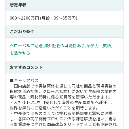
想定年収
600～1200万円 (月給：39～65万円)
こだわり条件
グローバルで活躍
,
海外赴任の可能性あり
,
語学力（英語）
を活かせる
おすすめコメント
■キャリアパス
・国内店舗での実務研修を通じて同社の商品と現場実務の
理解を深めた後、グローバル本社において生産部の業務内
容や商品・素材開発に係る知見等を習得いただきます。
・入社後1-2年を目安として海外の生産事務所へ赴任し、
世界を舞台にご活躍いただくことを期待します。
・中長期ではものづくりに携わる関係部署と緊密に連携
し、各国の商品開発プロセスに係る課題解決を担い、更な
る事業成長に向けた商品改革をリードすることも期待され