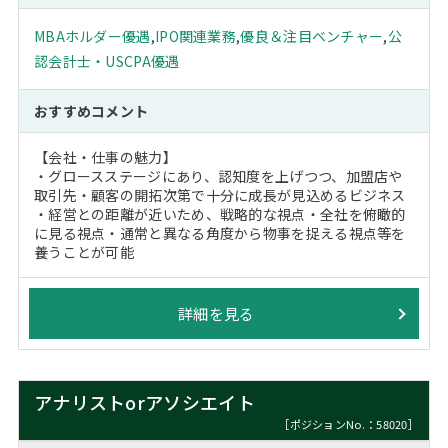
MBAホルダー優遇
,
IPO関連業務
,
優良＆注目ベンチャー
,
公
認会計士・USCPA優遇
おすすめコメント
【会社・仕事の魅力】
・グロースステージにあり、認知度を上げつつ、加盟店や
取引先・顧客の開拓次第で十分に成長が見込めるビジネス
・経営との距離が近いため、戦略的な視点・全社を俯瞰的
に見る視点・通常と異なる角度から物事を捉える視点等を
養うことが可能
詳細を見る
アナリストorアソシエイト
［ポジションNo.：58020］