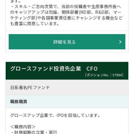
ます。
・スキル・ご志向次第で、当部の役職者や生産事務所長へ
のキャリアアップは勿論、関係部署(MD部、R&D部、マー
ケティング部)や各国事業責任者にチャレンジする機会など
も豊富に用意しています。
詳細を見る
グロースファンド投資先企業 CFO
［ポジションNo.：57994］
日系著名PEファンド
職務職責
グロースアップ企業で、IPOを目指しています。
＜職務内容＞
・財務戦略の立案・実行