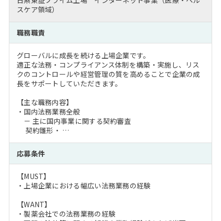
日系東証プライム上場 インターネット事業（医療・ヘル
スケア領域）
職務職責
グローバルに成長を続ける上場企業です。
適正な法務・コンプライアンス体制を構築・実施し、リス
クのコントロールや経営管理の質を高めることで企業の成
長をサポートしていただきます。
【主な職務内容】
・国内法務業務全般
－ 主に国内事業に関する契約審査
契約雛形・ …
応募条件
【MUST】
・上場企業における幅広い法務業務の経験
【WANT】
・製薬会社での法務業務の経験