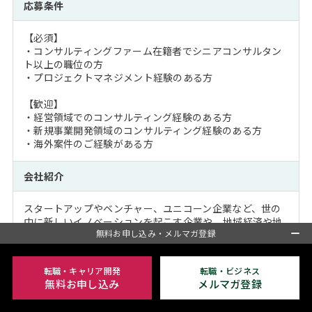
応募条件
【必須】
・コンサルティングファーム在籍者でシニアコンサルタン
ト以上の職位の方
・プロジェクトマネジメント経験のある方
【歓迎】
・経営領域でのコンサルティング経験のある方
・新規事業開発領域のコンサルティング経験のある方
・海外案件のご経験がある方
会社紹介
スタートアップやベンチャー、ユニコーン企業など、世の
中に新しいイノベーションを起こす企業や、地域経済や地
無料お申し込み・メルマガ登録
方創生に貢献する企業を対象とした総合コンサルティング
ファームです。
転職・キャリア開発
転職・ビジネス
創業以来、中堅・ベンチャー企業を中心とした”クライアン
無料お申し込み
メルマガ登録
トの事業成長にコミットしたコンサルティング”は、大手企
業の新規事業コンサルティングにも領域を広げ価値を発揮