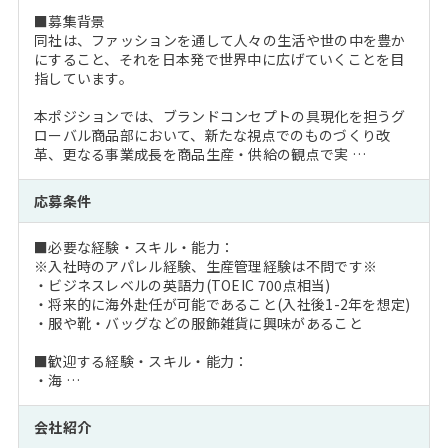
■募集背景
同社は、ファッションを通して人々の生活や世の中を豊か
にすること、それを日本発で世界中に広げていくことを目
指しています。
本ポジションでは、ブランドコンセプトの具現化を担うグ
ローバル商品部において、新たな視点でのものづくり改
革、更なる事業成長を商品生産・供給の観点で実 …
応募条件
■必要な経験・スキル・能力：
※入社時のアパレル経験、生産管理経験は不問です※
・ビジネスレベルの英語力(TOEIC 700点相当)
・将来的に海外赴任が可能であること(入社後1-2年を想定)
・服や靴・バッグなどの服飾雑貨に興味があること
■歓迎する経験・スキル・能力：
・海 …
会社紹介