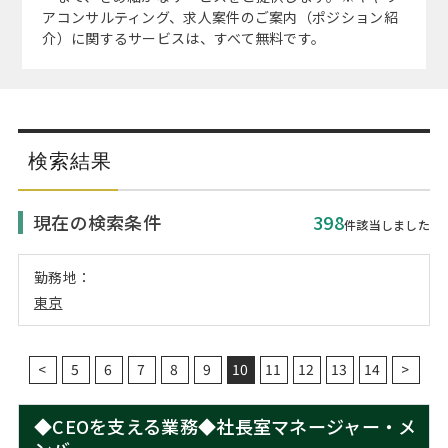
注目企業インタビュー
Career Talk Live
ニュースリリース
アコンサルティング、求人案件のご案内（ポジション紹
インターン受入企業一覧
介）に関するサービスは、すべて無料です。
MBA NETWORKING
MBAを生かす求人特集
年齢と年収の相関図
検索結果
現在の検索条件
398
件該当しました
勤務地：
東京
<
5
6
7
8
9
10
11
12
13
14
>
◆CEOを支える業務◆社長室マネージャー・メ