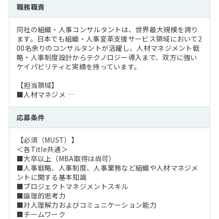
職務職責
同社の組織・人事コンサルタントは、世界最大規模を誇り
ます。日本でも組織・人事変革支援サービス領域において2
00名余りのコンサルタントが活躍し、人材マネジメント戦
略・人事制度設計からテクノロジー導入まで、双方に強い
ケイパビリティと実績を持っています。
【担当領域】
■人材マネジメ …
応募条件
【必須（MUST）】
＜各Title共通＞
■大卒以上（MBA取得は尚可）
■人事戦略、人事制度、人事業務など組織や人材マネジメ
ントに関する基本知識
■プロジェクトマネジメントスキル
■論理的思考力
■対人理解力およびコミュニケーション能力
■チームワーク