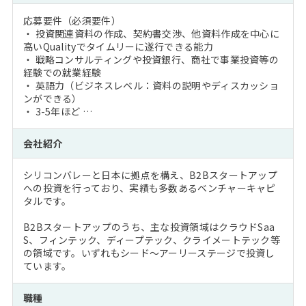
応募要件（必須要件）
・ 投資関連資料の作成、契約書交渉、他資料作成を中心に
高いQualityでタイムリーに遂行できる能力
・ 戦略コンサルティングや投資銀行、商社で事業投資等の
経験での就業経験
・ 英語力（ビジネスレベル：資料の説明やディスカッショ
ンができる）
・ 3-5年ほど …
会社紹介
シリコンバレーと日本に拠点を構え、B2Bスタートアップ
への投資を行っており、実績も多数あるベンチャーキャピ
タルです。
B2Bスタートアップのうち、主な投資領域はクラウドSaa
S、フィンテック、ディープテック、クライメートテック等
の領域です。いずれもシード～アーリーステージで投資し
ています。
職種