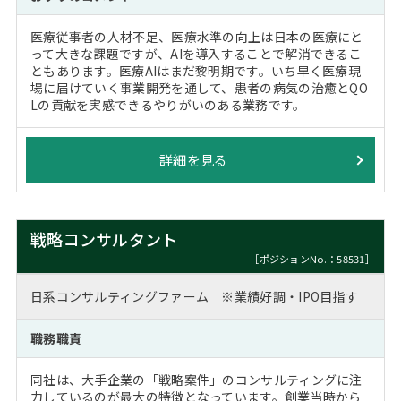
医療従事者の人材不足、医療水準の向上は日本の医療にと
って大きな課題ですが、AIを導入することで解消できるこ
ともあります。医療AIはまだ黎明期です。いち早く医療現
場に届けていく事業開発を通して、患者の病気の治癒とQO
Lの貢献を実感できるやりがいのある業務です。
詳細を見る
戦略コンサルタント
［ポジションNo.：58531］
日系コンサルティングファーム ※業績好調・IPO目指す
職務職責
同社は、大手企業の「戦略案件」のコンサルティングに注
力しているのが最大の特徴となっています。創業当時から