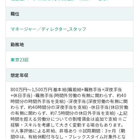
職位
マネージャー／ディレクター
,
スタッフ
勤務地
東京23区
想定年収
800万円～1,500万円 基本給(職能給+職務手当+深夜手当
+休日手当) -職務手当(時間外労働の有無に関わらず、約40
時間分の時間外手当を支給) -深夜手当(深夜労働の有無に関
わらず、約40時間分の深夜手当を支給) -休日手当(休日労働
の有無に関わらず、約7.5時間分の休日外手当を支給) -上記
時間を超える労働分についての割増賃金は追加で支給 ※ご
経験・スキルを考慮して大きく変動する場合もあります。
※人事評価による昇給、昇格あり ※試用期間：3ヶ月（期
間中は、有給休暇付与なし・フレックスタイム対象外とな