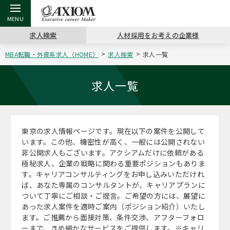
求人検索
人材採用をお考えの企業様
MBA転職・外資系求人（HOME）
求人検索
求人一覧
戻る
戻る
戻る
戻る
戻る
戻る
戻る
戻る
戻る
戻る
戻る
アクシアムの特長
キャリア支援 TOP
転職ツール TOP
転職コラム TOP
イベント・セミナー TOP
会社概要 TOP
ミッシ
お申し
キャリア
MBA留
英文レジ
求人一覧
サービス案内
キャリアデザイン講座
英文レジュメの書き方
“展”職相談室
ジョブフェア
沿革
コンサ
キャリ
MBAの
日本から
パワー
（最新求人市場動向）
東京の求人情報ページです。現在以下の案件を公開して
コンサルタントの紹介
職務経歴書の書き方
転職市場の明日をよめ
キャリアデザインセミナー
主なクライアント
代表メ
“展”
転職活
主な10
キーワ
います。この他、機密性が高く、一般には公開されない
ステージ別アドバイス
非公開求人もございます。アクシアムだけに依頼がある
日本語履歴書テンプレート
コンサルティングの現場から
海外セミナー
アクセス
“展”
MBA
英文レ
極秘求人、企業の戦略に関わる重要ポジションもありま
MBAの転職事例
す。キャリアコンサルティングをお申し込みいただけれ
よくある面接Q&A集
転職成功への4つの鍵
キャリアフォーラム
採用情報
おわり
ば、あなた専属のコンサルタントが、キャリアプランに
MBAからのFAQ
ついて丁寧にご相談・ご提言。ご希望の方には、展望に
あった求人案件を適時ご案内（ポジション紹介）いたし
外資系／面接攻略のコツ
キャリアに効く一冊
プロ経営者の特別セミナー
パブリシティ
ます。ご推薦から面接対策、条件交渉、アフターフォロ
MBA留学生数の推移
ーまで、きめ細かなサービスをご提供します。※キャリ