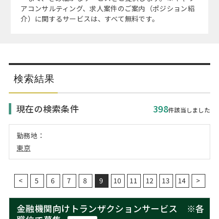
注目企業インタビュー
Career Talk Live
ニュースリリース
アコンサルティング、求人案件のご案内（ポジション紹
インターン受入企業一覧
介）に関するサービスは、すべて無料です。
MBA NETWORKING
MBAを生かす求人特集
年齢と年収の相関図
検索結果
現在の検索条件
398
件該当しました
勤務地：
東京
<
5
6
7
8
9
10
11
12
13
14
>
金融機関向けトランザクションサービス ※各