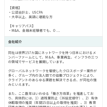
【資格】
・公認会計士、USCPA
・大卒以上、英語に堪能な方
【キャリアパス】
・M&A、金融未経験者でも、O …
会社紹介
同社は世界157カ国にネットワークを持つ日本におけるメ
ンバーファームとして、M＆A、事業再生、インフラの三つ
の領域でサービスを展開しています。
グローバルネットワークを駆使したクロスボーダー案件が
多く、グループ内の法人間での協働プロジェクトにより、
クライアントのあらゆる課題を解決できる点、が同社の強
みといえます。
また、ここ数年はいわゆる「働き方改革」を推進してお
り、具体的には、1）過残業防止（36協定順守）、2）有休
休暇取得の推奨（年間15日以上の取得を推奨）、3）教育