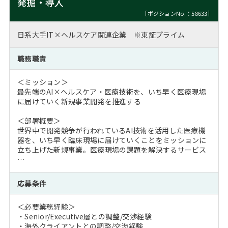
発掘・導入
［ポジションNo.：58633］
日系大手IT×ヘルスケア関連企業 ※東証プライム
職務職責
＜ミッション＞
最先端のAI×ヘルスケア・医療技術を、いち早く医療現場
に届けていく新規事業開発を推進する
＜部署概要＞
世界中で開発競争が行われているAI技術を活用した医療機
器を、いち早く臨床現場に届けていくことをミッションに
立ち上げた新規事業。医療現場の課題を解決するサービス
…
応募条件
＜必要業務経験＞
・Senior/Executive層との調整/交渉経験
・海外クライアントとの調整/交渉経験