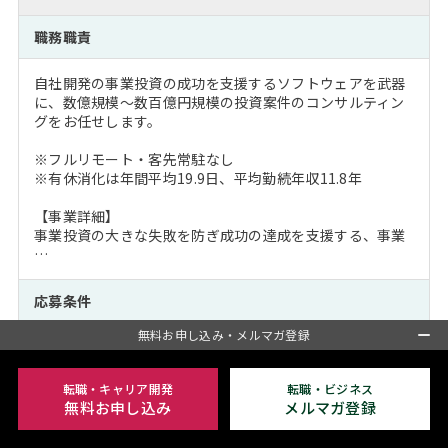
職務職責
自社開発の事業投資の成功を支援するソフトウェアを武器
に、数億規模～数百億円規模の投資案件のコンサルティン
グをお任せします。
※フルリモート・客先常駐なし
※有休消化は年間平均19.9日、平均勤続年収11.8年
【事業詳細】
事業投資の大きな失敗を防ぎ成功の達成を支援する、事業
…
応募条件
無料お申し込み・メルマガ登録
■必須要件：
社会人経験が10年以上あり、以下いずれかのご経験のある
方
転職・キャリア開発
転職・ビジネス
・コンサルファーム、FA等で実務経験がある方
無料お申し込み
メルマガ登録
・製造業、商社などで事業計画の企画・立案に携わった経
験のある方