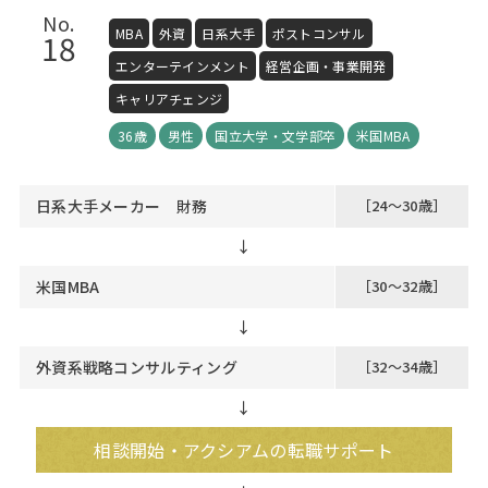
No.
MBA
外資
日系大手
ポストコンサル
18
エンターテインメント
経営企画・事業開発
キャリアチェンジ
36歳
男性
国立大学・文学部卒
米国MBA
日系大手メーカー 財務
［24～30歳］
↓
米国MBA
［30～32歳］
↓
外資系戦略コンサルティング
［32～34歳］
↓
相談開始・アクシアムの転職サポート