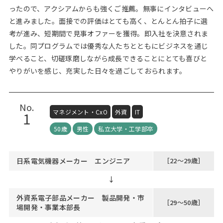
ったので、アクシアムからも強くご推薦。無事にインタビューへ
と進みました。面接での評価はとても高く、とんとん拍子に選
考が進み、短期間で見事オファーを獲得。即入社を決意されま
した。同プログラムでは優秀な人たちとともにビジネスを通じ
学べること、切磋琢磨しながら成長できることにとても喜びと
やりがいを感じ、充実した日々を過ごしておられます。
No.
マネジメント・CxO
外資
IT
1
50歳
男性
私立大学・工学部卒
日系電気機器メーカー エンジニア
［22～29歳］
↓
外資系電子部品メーカー 製品開発・市
［29～50歳］
場開発・事業本部長