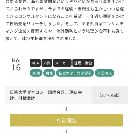
のある業界、海外事業開発というやりがいがある仕事を手がけ
ておられたのですが、今までの経験・専門性も生かしつつ活躍
できるコンサルタントになることを希望。一年近い期間をかけ
て転職先をリサーチしました。そして、ある外資系コンサルテ
ィング企業を提案するや、海外勤務という物理的な不利も乗り
越えて、迷わず転職を決断されました。
No.
MBA
外資
メーカー
経理・財務
16
36歳
男性
私立大学・文学部卒
米国MBA
日系大手ゼネコン 国際会計、連結会
［25～31歳］
計、財務会計
↓
相談開始