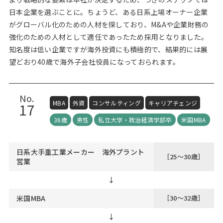
日本企業を選ぶことに。ちょうど、ある日系上場オーナー企業
がグローバル化のための人材を探しており、M&Aや企業財務の
強化のための人材として適任であったため採用となりました。
知名度は低い企業ですが海外投資にも積極的で、結果的には展
望どおり40歳で海外子会社役員になっておられます。
No.
MBA
外資
コンサルティング
キャリアチェンジ
17
36歳
男性
私立大学・政治経済学部卒
米国MBA
日系大手重工業メーカー 海外プラント
［25～30歳］
営業
↓
米国MBA
［30～32歳］
↓