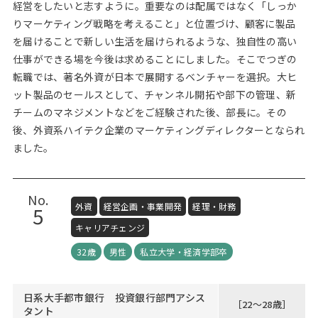
経営をしたいと志すように。重要なのは配属ではなく「しっか
りマーケティング戦略を考えること」と位置づけ、顧客に製品
を届けることで新しい生活を届けられるような、独自性の高い
仕事ができる場を今後は求めることにしました。そこでつぎの
転職では、著名外資が日本で展開するベンチャーを選択。大ヒ
ット製品のセールスとして、チャンネル開拓や部下の管理、新
チームのマネジメントなどをご経験された後、部長に。その
後、外資系ハイテク企業のマーケティングディレクターとなられ
ました。
No.
外資
経営企画・事業開発
経理・財務
5
キャリアチェンジ
32歳
男性
私立大学・経済学部卒
日系大手都市銀行 投資銀行部門アシス
［22～28歳］
タント