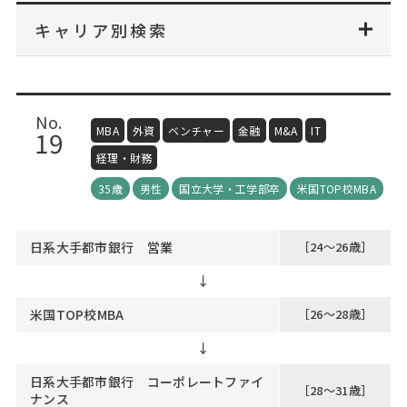
Web面接の準備・注意点
注目企業インタビュー
プロ経営者の特別セミナー
ニュースリリース
キャリア別検索
インターン受入企業一覧
Career Talk Live
MBAを生かす求人特集
MBA NETWORKING
No.
年齢と年収の相関図
MBA
外資
ベンチャー
金融
M&A
IT
19
経理・財務
35歳
男性
国立大学・工学部卒
米国TOP校MBA
日系大手都市銀行 営業
［24～26歳］
↓
米国TOP校MBA
［26～28歳］
↓
日系大手都市銀行 コーポレートファイ
［28～31歳］
ナンス