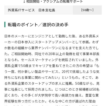
↓
相談開始・アクシアムの転職サポート
外資系ITサービス 日本支社長
［50歳～］
転職のポイント／選択の決め手
日本のメーカーにエンジニアとして勤務した後、ある外資系メ
ーカーの日本参入にスタートアップメンバーとして参画。わず
か数名の組織から業界ナンバーワンになるまでを支えた方でし
た。ご相談開始時、同社での20年以上の勤務を経て事業本部長
となられ、セールスマーケティングを統括されていました。外
資系企業で50歳までキャリアを重ねてきたこの方の希望は「も
う一度、何か新しい製品やサービス、20代で挑戦したような気
持ちになれる事業に関わってみたい」というもの。そこで、あ
る外資系企業のスタートアップの求人に推薦。50歳ながら、見
事に社長として採用されました。じつはこのとき候補者は50名
近くおり、その多くが大学院卒で高い英語力を備え、豊富な業
界経験を持つ方だったとか。そんな中この方が選ばれた理由