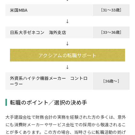
米国MBA
［31～33歳］
↓
日系大手ゼネコン 海外支店
［33～36歳］
↓
アクシアムの転職サポート
外資系ハイテク機器メーカー コントロ
［36歳～］
ーラー
転職のポイント／選択の決め手
大手建設会社で財務会計の実務を経験された方の多くは、意外
にも消費財メーカーやサービス会社での採用から敬遠されるこ
とが多くあります。この方の場合、当時さらに転職活動の妨げ