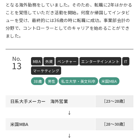
となる海外勤務をしていました。そのため、転職に2年はかかる
ことを覚悟していただき活動を開始。何度か帰国してインタビ
ューを受け、最終的には36歳の時に転職に成功。事業部会計の
分野で、コントローラーとしてのキャリアを始めることができ
ました。
No.
MBA
外資
ベンチャー
エンターテインメント
IT
13
マーケティング
38歳
男性
私立大学・英文科卒
米国MBA
日系大手メーカー 海外営業
［23～28歳］
↓
米国MBA
［28～30歳］
↓