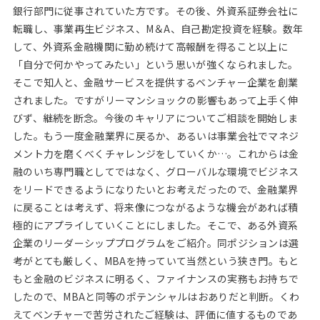
銀行部門に従事されていた方です。その後、外資系証券会社に
転職し、事業再生ビジネス、M＆A、自己勘定投資を経験。数年
して、外資系金融機関に勤め続けて高報酬を得ること以上に
「自分で何かやってみたい」という思いが強くなられました。
そこで知人と、金融サービスを提供するベンチャー企業を創業
されました。ですがリーマンショックの影響もあって上手く伸
びず、継続を断念。今後のキャリアについてご相談を開始しま
した。もう一度金融業界に戻るか、あるいは事業会社でマネジ
メント力を磨くべくチャレンジをしていくか…。これからは金
融のいち専門職としてではなく、グローバルな環境でビジネス
をリードできるようになりたいとお考えだったので、金融業界
に戻ることは考えず、将来像につながるような機会があれば積
極的にアプライしていくことにしました。そこで、ある外資系
企業のリーダーシッププログラムをご紹介。同ポジションは選
考がとても厳しく、MBAを持っていて当然という狭き門。もと
もと金融のビジネスに明るく、ファイナンスの実務もお持ちで
したので、MBAと同等のポテンシャルはおありだと判断。くわ
えてベンチャーで苦労されたご経験は、評価に値するものであ