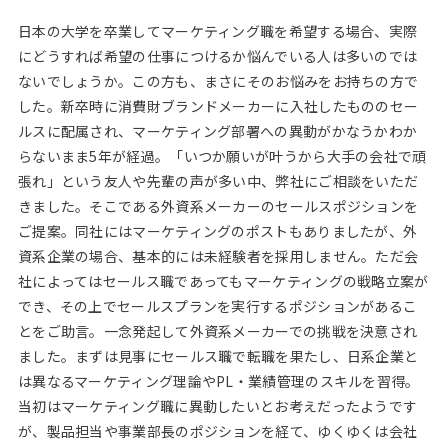
日本の大学を卒業してマーケティング職を希望する場合、実際
にどうすれば希望の仕事につけるか悩んでいる人は多いのでは
ないでしょうか。この方も、まさにそのお悩みをお持ちの方で
した。新卒時に消費財ブランドメーカーに入社したもののセー
ルスに配属され、マーケティング部署への異動がかなうかわか
らないまま5年が経過。「いつか願いが叶うから大手の会社で頑
張れ」という友人や先輩の声が多い中、弊社にご相談をいただ
きました。そこである外資系メーカーのセールスポジションを
ご提案。同社にはマーケティングのポストもありましたが、外
資系企業の場合、基本的には未経験者を採用しません。ただ会
社によってはセールス職であってもマーケティングの戦略立案が
でき、その上でセールスプランを実行するポジションがあるこ
とをご助言。一念発起して外資系メーカーでの挑戦を決意され
ました。まずは見事にセールス職で転職を果たし、日系企業と
は異なるマーケティング理論やPL・業績管理のスキルを習得。
当初はマーケティング職に異動したいとお考えだったようです
が、製品担当や事業部長のポジションを経て、ゆくゆくは会社