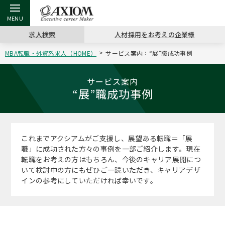
求人検索
人材採用をお考えの企業様
MBA転職・外資系求人（HOME）
サービス案内：“展”職成功事例
戻る
戻る
戻る
戻る
戻る
戻る
戻る
戻る
戻る
戻る
戻る
アクシアムの特長
キャリア支援 TOP
転職ツール TOP
転職コラム TOP
イベント・セミナー TOP
会社概要 TOP
ミッシ
お申し
キャリア
MBA留
英文レジ
サービス案内
“展”職成功事例
サービス案内
キャリアデザイン講座
英文レジュメの書き方
“展”職相談室
キャリアデザインセミナー
沿革
コンサ
キャリ
MBAの
日本から
パワー
（最新求人市場動向）
コンサルタントの紹介
職務経歴書の書き方
転職市場の明日をよめ
MBA壮行会カレンダー
主なクライアント
代表メ
“展”
転職活
主な10
キーワ
これまでアクシアムがご支援し、展望ある転職＝「展
ステージ別アドバイス
職」に成功された方々の事例を一部ご紹介します。現在
日本語履歴書テンプレート
コンサルティングの現場から
ジョブフェア
アクセス
“展”
MBA
英文レ
転職をお考えの方はもちろん、今後のキャリア展開につ
MBAの転職事例
いて検討中の方にもぜひご一読いただき、キャリアデザ
よくある面接Q&A集
転職成功への4つの鍵
海外セミナー
採用情報
インの参考にしていただければ幸いです。
おわり
MBAからのFAQ
外資系／面接攻略のコツ
キャリアに効く一冊
キャリアフォーラム
パブリシティ
MBA留学生数の推移