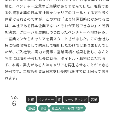
験と、ベンチャー企業のご経験がありませんでした。現職であ
る外資系企業の日本支社長をキャリアのゴールとする方も多く
見受けられるのですが、この方は「より経営戦略にかかわるに
は、本社である日本企業でないとそれが実践できない」と転職
を決意。グローバル展開しつつあったベンチャーへ飛び込み、
一営業マンからキャリアを再スタートさせました。この会社も
特に役員候補として約束して採用したわけではありませんでし
たが、ご入社後、実力で見事に営業実績と成果を出し、なんと
翌年には海外子会社社長に就任。タイトル・職務にこだわら
ず、本当に実力がある人はキャリアを再生させることができる
好例です。年収も外資系日本支社長時代をすでに上回っておら
れます。
No.
外資
ベンチャー
IT
マーケティング
営業
6
29歳
男性
私立大学・経済学部卒