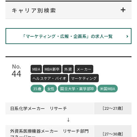
Web面接の準備・注意点
注目企業インタビュー
プロ経営者の特別セミナー
ニュースリリース
キャリア別検索
インターン受入企業一覧
Career Talk Live
MBAを生かす求人特集
MBA NETWORKING
「マーケティング・広報・企画系」の求人一覧
年齢と年収の相関図
No.
MBA
MBA新卒
外資
メーカー
44
ヘルスケア・バイオ
マーケティング
35歳
女性
国立大学・薬学部卒
米国MBA
日系化学メーカー リサーチ
［22～27歳］
↓
外資系医療機器メーカー リサーチ部門
［27～30歳］
マネージャー