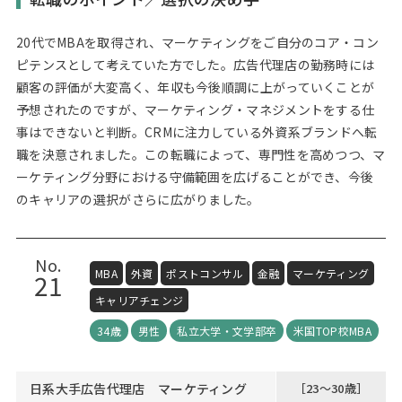
20代でMBAを取得され、マーケティングをご自分のコア・コン
ピテンスとして考えていた方でした。広告代理店の勤務時には
顧客の評価が大変高く、年収も今後順調に上がっていくことが
予想されたのですが、マーケティング・マネジメントをする仕
事はできないと判断。CRMに注力している外資系ブランドへ転
職を決意されました。この転職によって、専門性を高めつつ、マ
ーケティング分野における守備範囲を広げることができ、今後
のキャリアの選択がさらに広がりました。
No.
MBA
外資
ポストコンサル
金融
マーケティング
21
キャリアチェンジ
34歳
男性
私立大学・文学部卒
米国TOP校MBA
日系大手広告代理店 マーケティング
［23～30歳］