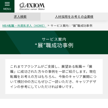
求人検索
人材採用をお考えの企業様
MBA転職・外資系求人（HOME）
サービス案内：“展”職成功事例
戻る
戻る
戻る
戻る
戻る
戻る
戻る
戻る
戻る
戻る
戻る
アクシアムの特長
キャリア支援 TOP
転職ツール TOP
転職コラム TOP
イベント・セミナー TOP
会社概要 TOP
ミッシ
お申し
キャリア
MBA留
英文レジ
サービス案内
“展”職成功事例
サービス案内
キャリアデザイン講座
英文レジュメの書き方
“展”職相談室
キャリアデザインセミナー
沿革
コンサ
キャリ
MBAの
日本から
パワー
（最新求人市場動向）
コンサルタントの紹介
職務経歴書の書き方
転職市場の明日をよめ
MBA壮行会カレンダー
主なクライアント
代表メ
“展”
転職活
主な10
キーワ
これまでアクシアムがご支援し、展望ある転職＝「展
ステージ別アドバイス
職」に成功された方々の事例を一部ご紹介します。現在
日本語履歴書テンプレート
コンサルティングの現場から
ジョブフェア
アクセス
“展”
MBA
英文レ
転職をお考えの方はもちろん、今後のキャリア展開につ
MBAの転職事例
いて検討中の方にもぜひご一読いただき、キャリアデザ
よくある面接Q&A集
転職成功への4つの鍵
海外セミナー
採用情報
インの参考にしていただければ幸いです。
おわり
MBAからのFAQ
外資系／面接攻略のコツ
キャリアに効く一冊
キャリアフォーラム
パブリシティ
MBA留学生数の推移