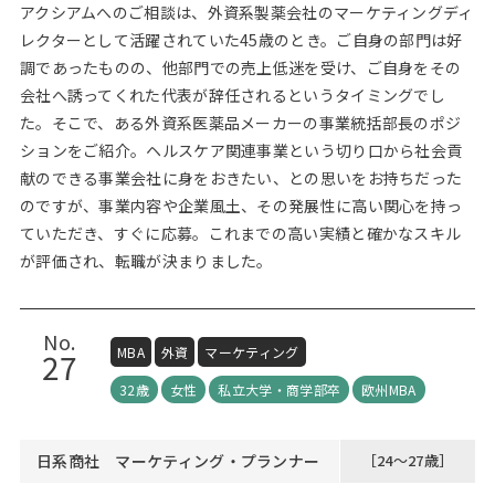
アクシアムへのご相談は、外資系製薬会社のマーケティングディ
レクターとして活躍されていた45歳のとき。ご自身の部門は好
調であったものの、他部門での売上低迷を受け、ご自身をその
会社へ誘ってくれた代表が辞任されるというタイミングでし
た。そこで、ある外資系医薬品メーカーの事業統括部長のポジ
ションをご紹介。ヘルスケア関連事業という切り口から社会貢
献のできる事業会社に身をおきたい、との思いをお持ちだった
のですが、事業内容や企業風土、その発展性に高い関心を持っ
ていただき、すぐに応募。これまでの高い実績と確かなスキル
が評価され、転職が決まりました。
No.
MBA
外資
マーケティング
27
32歳
女性
私立大学・商学部卒
欧州MBA
日系商社 マーケティング・プランナー
［24～27歳］