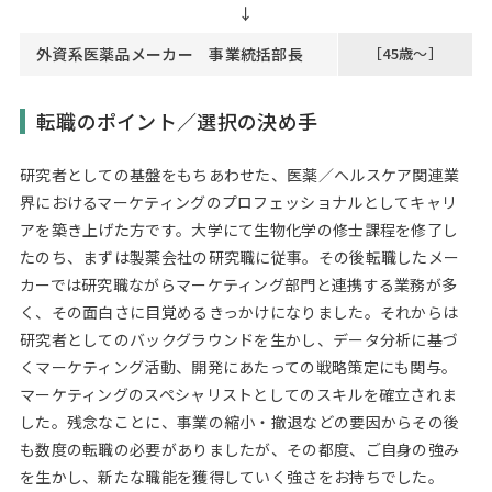
外資系医薬品メーカー 事業統括部長
［45歳～］
転職のポイント／選択の決め手
研究者としての基盤をもちあわせた、医薬／ヘルスケア関連業
界におけるマーケティングのプロフェッショナルとしてキャリ
アを築き上げた方です。大学にて生物化学の修士課程を修了し
たのち、まずは製薬会社の研究職に従事。その後転職したメー
カーでは研究職ながらマーケティング部門と連携する業務が多
く、その面白さに目覚めるきっかけになりました。それからは
研究者としてのバックグラウンドを生かし、データ分析に基づ
くマーケティング活動、開発にあたっての戦略策定にも関与。
マーケティングのスペシャリストとしてのスキルを確立されま
した。残念なことに、事業の縮小・撤退などの要因からその後
も数度の転職の必要がありましたが、その都度、ご自身の強み
を生かし、新たな職能を獲得していく強さをお持ちでした。