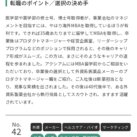
転職のポイント／選択の決め手
医学部や薬学部の修士号、博士号取得者が、事業会社のマネジ
メントを目指すには、やはり海外MBAを取得しているほうが有
利です。できれば35歳あたりまでに留学してMBAを取得し、卒
業後はプロダクトマネージャーや経営企画室、リーダーシップ
プログラムなどのポジションで採用されると、その後のキャリ
ア形成がスムーズ。この方は、まさにそのようなキャリアの道
程を歩まれました。アクシアムにはMBA留学前からご相談をい
ただいており、卒業後の選択として外資系医薬品メーカーのプ
ロダクトマネージャー職をご紹介。ご入社後は新薬担当とな
り、見事な実績を出されました。その後は40代後半で、ある外
資系製薬会社から執行役員としてスカウトされ、ますます活躍
されています。
No.
外資
メーカー
ヘルスケア・バイオ
マーケティング
42