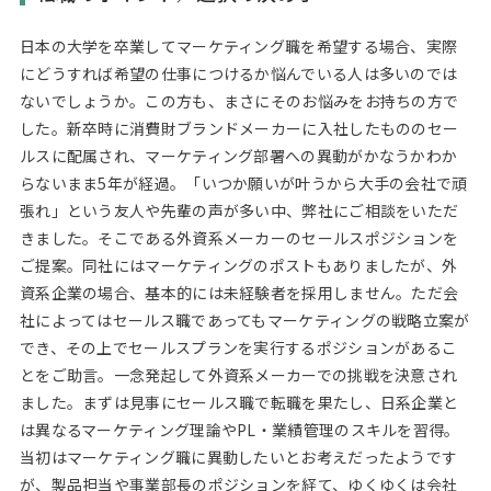
日本の大学を卒業してマーケティング職を希望する場合、実際
にどうすれば希望の仕事につけるか悩んでいる人は多いのでは
ないでしょうか。この方も、まさにそのお悩みをお持ちの方で
した。新卒時に消費財ブランドメーカーに入社したもののセー
ルスに配属され、マーケティング部署への異動がかなうかわか
らないまま5年が経過。「いつか願いが叶うから大手の会社で頑
張れ」という友人や先輩の声が多い中、弊社にご相談をいただ
きました。そこである外資系メーカーのセールスポジションを
ご提案。同社にはマーケティングのポストもありましたが、外
資系企業の場合、基本的には未経験者を採用しません。ただ会
社によってはセールス職であってもマーケティングの戦略立案が
でき、その上でセールスプランを実行するポジションがあるこ
とをご助言。一念発起して外資系メーカーでの挑戦を決意され
ました。まずは見事にセールス職で転職を果たし、日系企業と
は異なるマーケティング理論やPL・業績管理のスキルを習得。
当初はマーケティング職に異動したいとお考えだったようです
が、製品担当や事業部長のポジションを経て、ゆくゆくは会社