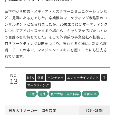
留学中から広告・メディア・カスタマーコミュニケーションな
どに見識のある方でした。卒業後はマーケティング戦略系のコ
ンサルタントとなられましたが、35歳までにはマーケティング
についてアドバイスをする立場から、キャリアを広げたいとい
う目論みをお持ちでした。そこで外資系の事業会社へ転職し、
自らマーケティング戦略をつくり、実行する立場に。新たな環
境・チームの中で、マネジメントスキルを磨くことにも注力さ
れています。
No.
MBA
外資
ベンチャー
エンターテインメント
IT
13
マーケティング
38歳
男性
私立大学・英文科卒
米国MBA
日系大手メーカー 海外営業
［23～28歳］