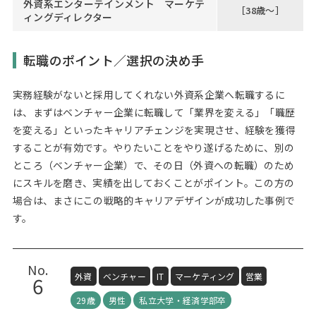
外資系エンターテインメント マーケテ
［38歳～］
ィングディレクター
転職のポイント／選択の決め手
実務経験がないと採用してくれない外資系企業へ転職するに
は、まずはベンチャー企業に転職して「業界を変える」「職歴
を変える」といったキャリアチェンジを実現させ、経験を獲得
することが有効です。やりたいことをやり遂げるために、別の
ところ（ベンチャー企業）で、その日（外資への転職）のため
にスキルを磨き、実績を出しておくことがポイント。この方の
場合は、まさにこの戦略的キャリアデザインが成功した事例で
す。
No.
外資
ベンチャー
IT
マーケティング
営業
6
29歳
男性
私立大学・経済学部卒