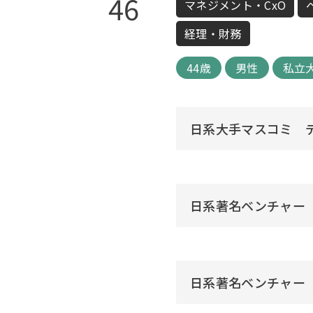
46
マネジメント・CxO
経理・財務
44歳
男性
私立
日系大手マスコミ 
日系著名ベンチャー
日系著名ベンチャー