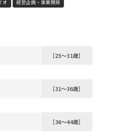
イオ
経営企画・事業開発
［25～31歳］
［31～36歳］
［36～44歳］