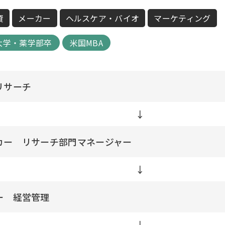
資
メーカー
ヘルスケア・バイオ
マーケティング
大学・薬学部卒
米国MBA
リサーチ
↓
カー リサーチ部門マネージャー
↓
ー 経営管理
↓