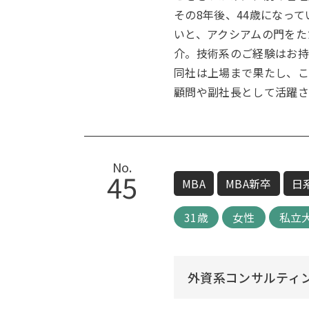
その8年後、44歳になっ
いと、アクシアムの門をた
介。技術系のご経験はお持
同社は上場まで果たし、こ
顧問や副社長として活躍さ
No.
45
MBA
MBA新卒
日
31歳
女性
私立
外資系コンサルティ