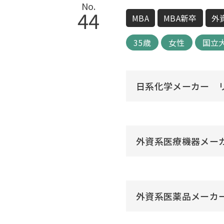
No.
44
MBA
MBA新卒
外
35歳
女性
国立
日系化学メーカー 
外資系医療機器メー
外資系医薬品メーカ