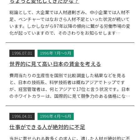
ちょっと変化してきたかな？
総論として、大企業では人材過剰ぎみ、中小企業では人材不
足、ベンチャーではなおさら人材不足といった状況が続いて
います。しかしながら97年以降の傾向に繋がる労働市場の変
化が起っていますので、そのさわりをお知らせします…
1996.07.01
1996年 7月～9月
世界的に見て高い日本の賃金を考える
費用当たりの生産性を国別で比較調査した結果などを見る
と、日本の技術系、科学技術者は概ねアジアでトップです
が、経営管理者は、何とアジアで17位と言う状況です。日本
のホワイトカラーは、国際的に見て競争力のある価格にな…
1996.04.01
1996年 4月～6月
仕事ができる人が絶対的に不足
当社に寄せられる数多くの求人に、適した人材が絶対的に不