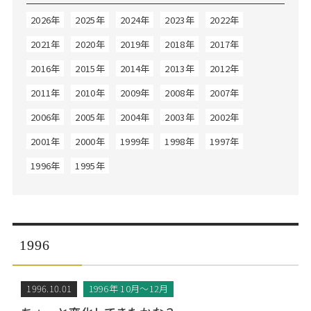
Web面接の準備・注意点
注目企業インタビュー
プロ経営者の特別セミナー
ニュースリリース
2026年
2025年
2024年
2023年
2022年
インターン受入企業一覧
Career Talk Live
2021年
2020年
2019年
2018年
2017年
MBAを生かす求人特集
2016年
2015年
2014年
2013年
2012年
MBA NETWORKING
年齢と年収の相関図
2011年
2010年
2009年
2008年
2007年
2006年
2005年
2004年
2003年
2002年
2001年
2000年
1999年
1998年
1997年
1996年
1995年
1996
1996.10.01
1996年 10月～12月