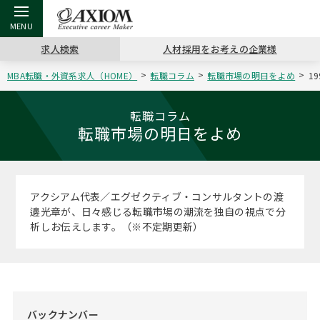
求人検索
人材採用をお考えの企業様
MBA転職・外資系求人（HOME）
転職コラム
転職市場の明日をよめ
1
戻る
戻る
戻る
戻る
戻る
戻る
戻る
戻る
戻る
戻る
戻る
アクシアムの特長
キャリア支援 TOP
転職ツール TOP
転職コラム TOP
イベント・セミナー TOP
会社概要 TOP
ミッシ
お申し
キャリア
MBA留
英文レジ
転職コラム
転職市場の明日をよめ
サービス案内
キャリアデザイン講座
英文レジュメの書き方
“展”職相談室
キャリアデザインセミナー
沿革
コンサ
キャリ
MBAの
日本から
パワー
（最新求人市場動向）
コンサルタントの紹介
職務経歴書の書き方
転職市場の明日をよめ
MBA壮行会カレンダー
主なクライアント
代表メ
“展”
転職活
主な10
キーワ
アクシアム代表／エグゼクティブ・コンサルタントの渡
ステージ別アドバイス
邊光章が、日々感じる転職市場の潮流を独自の視点で分
日本語履歴書テンプレート
コンサルティングの現場から
ジョブフェア
アクセス
“展”
MBA
英文レ
析しお伝えします。（※不定期更新）
MBAの転職事例
よくある面接Q&A集
転職成功への4つの鍵
海外セミナー
採用情報
おわり
MBAからのFAQ
外資系／面接攻略のコツ
キャリアに効く一冊
キャリアフォーラム
パブリシティ
MBA留学生数の推移
バックナンバー