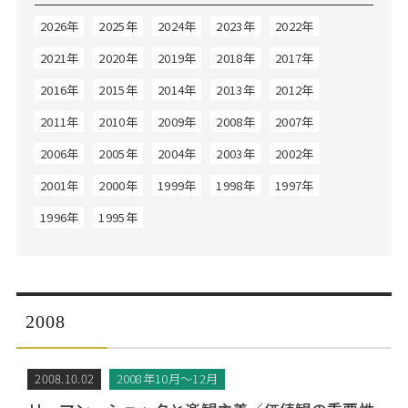
Web面接の準備・注意点
注目企業インタビュー
プロ経営者の特別セミナー
ニュースリリース
2026年
2025年
2024年
2023年
2022年
インターン受入企業一覧
Career Talk Live
2021年
2020年
2019年
2018年
2017年
MBAを生かす求人特集
2016年
2015年
2014年
2013年
2012年
MBA NETWORKING
年齢と年収の相関図
2011年
2010年
2009年
2008年
2007年
2006年
2005年
2004年
2003年
2002年
2001年
2000年
1999年
1998年
1997年
1996年
1995年
2008
2008.10.02
2008年10月～12月