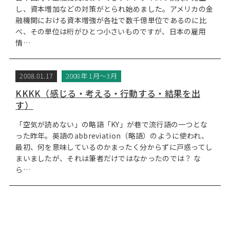
し、資本増加などの対策がとられ始めました。アメリカの金
融機関における資本増強が各社で数千億単位であるのに比
べ、その単位は桁がひとつ小さいものですが、日本の雇用
情…
2008.01.17
2008年 1月～3月
KKKK（感じる・考える・行動する・結果を出
す）
「空気が読めない」の略語「KY」が巷で流行語の一つとな
った昨年。英語のabbreviation（略語）のように使われ、
最初、何を意味しているのかまったく分からずに戸惑ってし
まいましたが、それは筆者だけではなかったのでは？ な
ら…