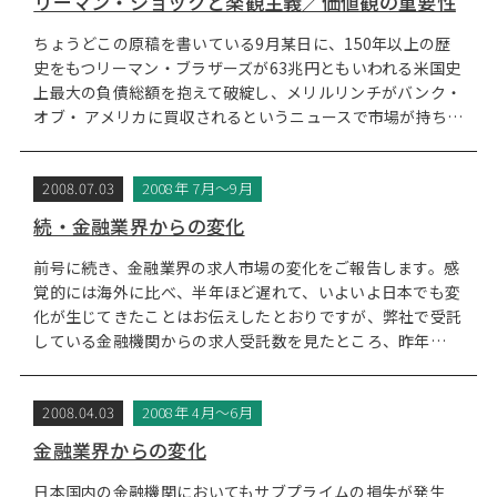
リーマン・ショックと楽観主義／価値観の重要性
ちょうどこの原稿を書いている9月某日に、150年以上の歴
史をもつリーマン・ブラザーズが63兆円ともいわれる米国史
上最大の負債総額を抱えて破綻し、メリルリンチがバンク・
オブ・ アメリカに買収されるというニュースで市場が持ち…
2008.07.03
2008年 7月～9月
続・金融業界からの変化
前号に続き、金融業界の求人市場の変化をご報告します。感
覚的には海外に比べ、半年ほど遅れて、いよいよ日本でも変
化が生じてきたことはお伝えしたとおりですが、弊社で受託
している金融機関からの求人受託数を見たところ、昨年…
2008.04.03
2008年 4月～6月
金融業界からの変化
日本国内の金融機関においてもサブプライムの損失が発生