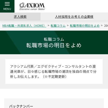
求人検索
人材採用をお考えの企業様
MBA転職・外資系求人（HOME）
転職コラム
転職市場の明日をよめ
2
戻る
戻る
戻る
戻る
戻る
戻る
戻る
戻る
戻る
戻る
戻る
アクシアムの特長
キャリア支援 TOP
転職ツール TOP
転職コラム TOP
イベント・セミナー TOP
会社概要 TOP
ミッシ
お申し
キャリア
MBA留
英文レジ
転職コラム
転職市場の明日をよめ
サービス案内
キャリアデザイン講座
英文レジュメの書き方
“展”職相談室
キャリアデザインセミナー
沿革
コンサ
キャリ
MBAの
日本から
パワー
（最新求人市場動向）
コンサルタントの紹介
職務経歴書の書き方
転職市場の明日をよめ
MBA壮行会カレンダー
主なクライアント
代表メ
“展”
転職活
主な10
キーワ
アクシアム代表／エグゼクティブ・コンサルタントの渡
ステージ別アドバイス
邊光章が、日々感じる転職市場の潮流を独自の視点で分
日本語履歴書テンプレート
コンサルティングの現場から
ジョブフェア
アクセス
“展”
MBA
英文レ
析しお伝えします。（※不定期更新）
MBAの転職事例
よくある面接Q&A集
転職成功への4つの鍵
海外セミナー
採用情報
おわり
MBAからのFAQ
外資系／面接攻略のコツ
キャリアに効く一冊
キャリアフォーラム
パブリシティ
MBA留学生数の推移
バックナンバー