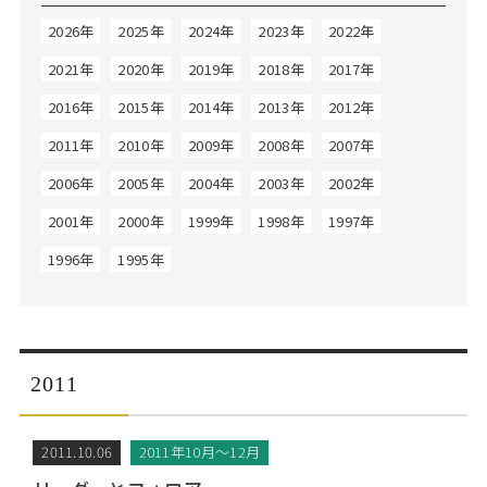
Web面接の準備・注意点
注目企業インタビュー
プロ経営者の特別セミナー
ニュースリリース
2026年
2025年
2024年
2023年
2022年
インターン受入企業一覧
Career Talk Live
2021年
2020年
2019年
2018年
2017年
MBAを生かす求人特集
2016年
2015年
2014年
2013年
2012年
MBA NETWORKING
年齢と年収の相関図
2011年
2010年
2009年
2008年
2007年
2006年
2005年
2004年
2003年
2002年
2001年
2000年
1999年
1998年
1997年
1996年
1995年
2011
2011.10.06
2011年10月～12月