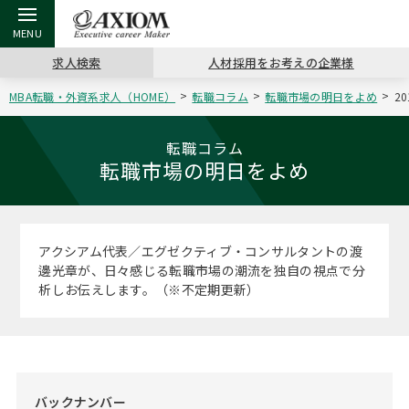
求人検索
人材採用をお考えの企業様
MBA転職・外資系求人（HOME）
転職コラム
転職市場の明日をよめ
2
戻る
戻る
戻る
戻る
戻る
戻る
戻る
戻る
戻る
戻る
戻る
アクシアムの特長
キャリア支援 TOP
転職ツール TOP
転職コラム TOP
イベント・セミナー TOP
会社概要 TOP
ミッシ
お申し
キャリア
MBA留
英文レジ
転職コラム
転職市場の明日をよめ
サービス案内
キャリアデザイン講座
英文レジュメの書き方
“展”職相談室
キャリアデザインセミナー
沿革
コンサ
キャリ
MBAの
日本から
パワー
（最新求人市場動向）
コンサルタントの紹介
職務経歴書の書き方
転職市場の明日をよめ
MBA壮行会カレンダー
主なクライアント
代表メ
“展”
転職活
主な10
キーワ
アクシアム代表／エグゼクティブ・コンサルタントの渡
ステージ別アドバイス
邊光章が、日々感じる転職市場の潮流を独自の視点で分
日本語履歴書テンプレート
コンサルティングの現場から
ジョブフェア
アクセス
“展”
MBA
英文レ
析しお伝えします。（※不定期更新）
MBAの転職事例
よくある面接Q&A集
転職成功への4つの鍵
海外セミナー
採用情報
おわり
MBAからのFAQ
外資系／面接攻略のコツ
キャリアに効く一冊
キャリアフォーラム
パブリシティ
MBA留学生数の推移
バックナンバー