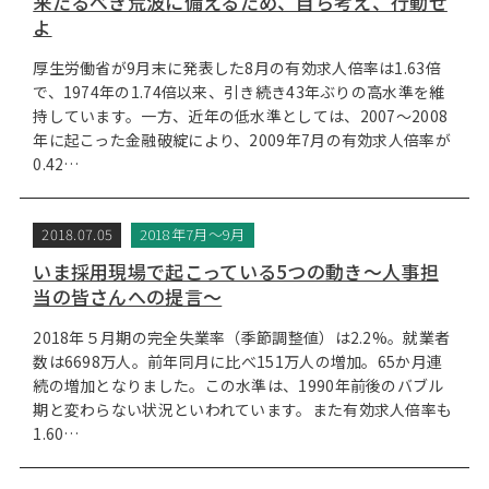
来たるべき荒波に備えるため、自ら考え、行動せ
よ
厚生労働省が9月末に発表した8月の有効求人倍率は1.63倍
で、1974年の1.74倍以来、引き続き43年ぶりの高水準を維
持しています。一方、近年の低水準としては、2007～2008
年に起こった金融破綻により、2009年7月の有効求人倍率が
0.42…
2018.07.05
2018年7月～9月
いま採用現場で起こっている5つの動き～人事担
当の皆さんへの提言～
2018年５月期の完全失業率（季節調整値）は2.2%。就業者
数は6698万人。前年同月に比べ151万人の増加。65か月連
続の増加となりました。この水準は、1990年前後のバブル
期と変わらない状況といわれています。また有効求人倍率も
1.60…