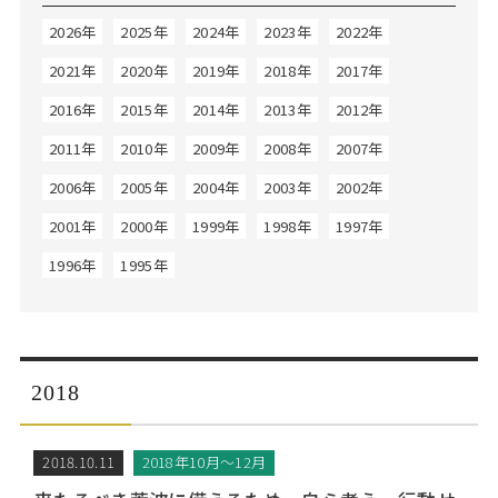
Web面接の準備・注意点
注目企業インタビュー
プロ経営者の特別セミナー
ニュースリリース
2026年
2025年
2024年
2023年
2022年
インターン受入企業一覧
Career Talk Live
2021年
2020年
2019年
2018年
2017年
MBAを生かす求人特集
2016年
2015年
2014年
2013年
2012年
MBA NETWORKING
年齢と年収の相関図
2011年
2010年
2009年
2008年
2007年
2006年
2005年
2004年
2003年
2002年
2001年
2000年
1999年
1998年
1997年
1996年
1995年
2018
2018.10.11
2018年10月～12月