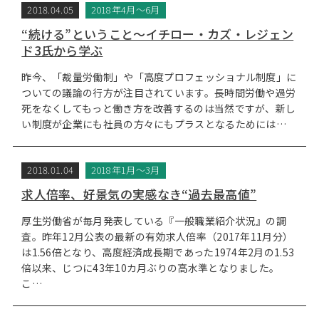
2018.04.05
2018年4月～6月
“続ける”ということ～イチロー・カズ・レジェン
ド3氏から学ぶ
昨今、「裁量労働制」や「高度プロフェッショナル制度」に
ついての議論の行方が注目されています。長時間労働や過労
死をなくしてもっと働き方を改善するのは当然ですが、新し
い制度が企業にも社員の方々にもプラスとなるためには…
2018.01.04
2018年1月～3月
求人倍率、好景気の実感なき“過去最高値”
厚生労働省が毎月発表している『一般職業紹介状況』の調
査。昨年12月公表の最新の有効求人倍率（2017年11月分）
は1.56倍となり、高度経済成長期であった1974年2月の1.53
倍以来、じつに43年10カ月ぶりの高水準となりました。
こ…