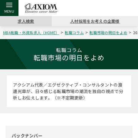
求人検索
人材採用をお考えの企業様
MBA転職・外資系求人（HOME）
転職コラム
転職市場の明日をよめ
2
戻る
戻る
戻る
戻る
戻る
戻る
戻る
戻る
戻る
戻る
戻る
アクシアムの特長
キャリア支援 TOP
転職ツール TOP
転職コラム TOP
イベント・セミナー TOP
会社概要 TOP
ミッシ
お申し
キャリア
MBA留
英文レジ
転職コラム
転職市場の明日をよめ
サービス案内
キャリアデザイン講座
英文レジュメの書き方
“展”職相談室
キャリアデザインセミナー
沿革
コンサ
キャリ
MBAの
日本から
パワー
（最新求人市場動向）
コンサルタントの紹介
職務経歴書の書き方
転職市場の明日をよめ
MBA壮行会カレンダー
主なクライアント
代表メ
“展”
転職活
主な10
キーワ
アクシアム代表／エグゼクティブ・コンサルタントの渡
ステージ別アドバイス
邊光章が、日々感じる転職市場の潮流を独自の視点で分
日本語履歴書テンプレート
コンサルティングの現場から
ジョブフェア
アクセス
“展”
MBA
英文レ
析しお伝えします。（※不定期更新）
MBAの転職事例
よくある面接Q&A集
転職成功への4つの鍵
海外セミナー
採用情報
おわり
MBAからのFAQ
外資系／面接攻略のコツ
キャリアに効く一冊
キャリアフォーラム
パブリシティ
MBA留学生数の推移
バックナンバー