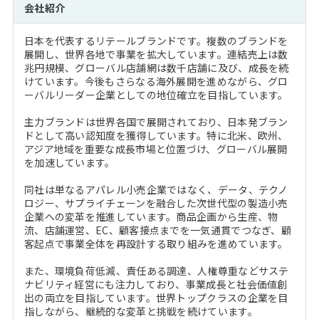
会社紹介
日本を代表するリテールブランドです。複数のブランドを
展開し、世界各地で事業を拡大しています。連結売上は数
兆円規模、グローバル店舗網は数千店舗に及び、成長を続
けています。今後もさらなる海外展開を進めながら、グロ
ーバルリーダー企業としての地位確立を目指しています。
主力ブランドは世界各国で展開されており、日本発ブラン
ドとして高い認知度を獲得しています。特に北米、欧州、
アジア地域を重要な成長市場と位置づけ、グローバル展開
を加速しています。
同社は単なるアパレル小売企業ではなく、データ、テクノ
ロジー、サプライチェーンを融合した次世代型の製造小売
企業への変革を推進しています。商品企画から生産、物
流、店舗運営、EC、顧客接点までを一気通貫でつなぎ、顧
客起点で事業全体を再設計する取り組みを進めています。
また、環境負荷低減、責任ある調達、人権尊重などサステ
ナビリティ経営にも注力しており、事業成長と社会価値創
出の両立を目指しています。世界トップクラスの企業を目
指しながら、継続的な変革と挑戦を続けています。