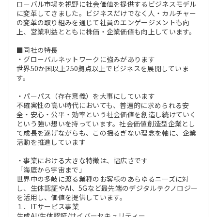
ローバル市場を視野に社会価値を提供するビジネスモデル
に変革してきました。ビジネスだけでなく人・カルチャー
の変革の取り組みを通じて社員のエンゲージメントも向
上、営業利益とともに株価・企業価値も向上しています。
■同社の特長
・グローバルネットワークに強みがあります
世界50か国以上250拠点以上でビジネスを展開していま
す。
・パーパス（存在意義）を大事にしています
不確実性の高い時代においても、普遍的に求められる安
全・安心・公平・効率という社会価値を創造し続けていく
という強い想いを持っています。社会価値創造型企業とし
て成長を遂げながらも、この揺るぎない理念を軸に、企業
活動を推進しています
・事業における大きな特徴は、幅広さです
「海底から宇宙まで」
世界中の多岐に渡る業種のお客様のあらゆるニーズに対
し、生体認証やAI、5Gなど最先端のデジタルテクノロジー
を活用し、価値を提供しています。
１．ITサービス事業
生成AI/生体認証/サイバーセキュリティー