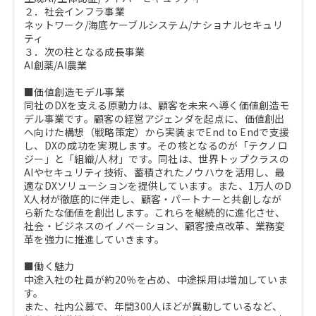
２．社会インフラ事業
ネットワーク/海底ケーブルシステム/ナショナルセキュリ
ティ
３．次の柱となる成長事業
AI創薬/AI農業
■価値創造モデル事業
同社のDXを支える原動力は、顧客を未来へ導く価値創造モ
デル事業です。顧客の経営アジェンダを起点に、価値創出
へ向けた構想（戦略策定）から実装までEnd to Endで支援
し、DXの成功を実現します。その核となるのが「テクノロ
ジー」と「組織/人材」です。同社は、世界トップクラスの
AIやセキュリティ技術、蓄積されたノウハウを活用し、最
適なDXソリューションを提供しています。また、1万人のD
X人材が徹底的に伴走し、顧客・パートナーと共創しなが
ら新たな価値を創出します。これらを継続的に進化させ、
社会・ビジネスのイノベーション、顧客接点改革、業務変
革を強力に推進していきます。
■働く魅力
中途入社の社員が約20％を占め、中途採用は増加していま
す。
また、社内公募で、年間300人ほどが異動しているなど、