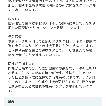
機械学習や大規模言語モデル（LLM）などの先端技術を活
用し、個別化医療や次世代治療法の研究開発をグローバル
に推進しています。
医療DX
医療現場の業務効率化や人手不足の解消に向けて、AIを活
用した医療DXソリューションを展開しています。
予防医療
健康データを活用して疾病リスクを予測し、予防・健康増
進を支援するサービスの社会実装にも取り組んでいます。
自治体や民間企業との連携を通じて、より健康的で持続可
能な社会づくりを推進しています。
同社が目指す未来
同社が目指すのは、AIに定型業務や高度なデータ処理を担
わせることで、人が本来持つ創造性、戦略性、共感力とい
った価値を最大限に発揮できる社会の実現です。テクノロ
ジーの力によって、企業や社会の可能性を広げ、新たな価
値創造を支える次世代の社会インフラを構築していきま
す。
職種