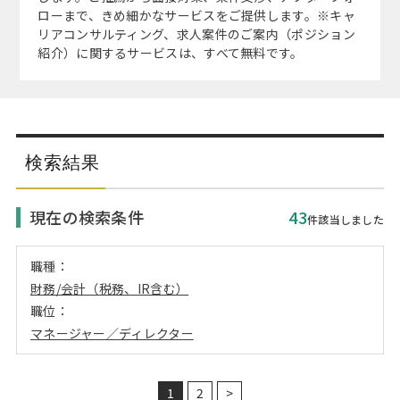
注目企業インタビュー
Career Talk Live
ニュースリリース
ローまで、きめ細かなサービスをご提供します。※キャ
インターン受入企業一覧
リアコンサルティング、求人案件のご案内（ポジション
紹介）に関するサービスは、すべて無料です。
MBA NETWORKING
MBAを生かす求人特集
年齢と年収の相関図
検索結果
現在の検索条件
43
件該当しました
職種：
財務/会計（税務、IR含む）
職位：
マネージャー／ディレクター
1
2
>