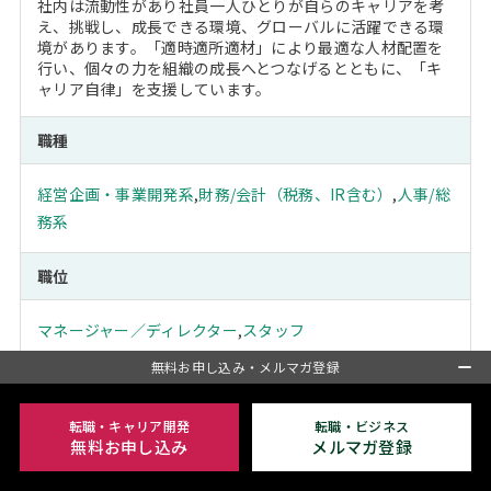
社内は流動性があり社員一人ひとりが自らのキャリアを考
え、挑戦し、成長できる環境、グローバルに活躍できる環
境があります。「適時適所適材」により最適な人材配置を
行い、個々の力を組織の成長へとつなげるとともに、「キ
ャリア自律」を支援しています。
職種
経営企画・事業開発系
,
財務/会計（税務、IR含む）
,
人事/総
務系
職位
マネージャー／ディレクター
,
スタッフ
無料お申し込み・メルマガ登録
勤務地
転職・キャリア開発
転職・ビジネス
東京23区
無料お申し込み
メルマガ登録