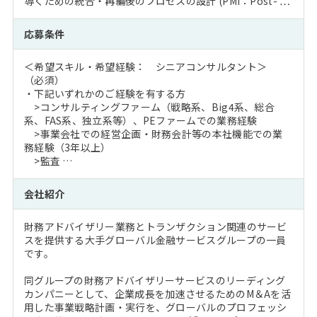
導くための統合・再編後のプロセスの設計 (PMI：Post- …
応募条件
＜希望スキル・希望経験： シニアコンサルタント＞
（必須）
・下記いずれかのご経験を有する方
>コンサルティングファーム（戦略系、Big4系、総合
系、FAS系、独立系等）、PEファームでの業務経験
>事業会社での経営企画・財務会計等の本社機能での業
務経験（3年以上）
>監査 …
会社紹介
財務アドバイザリー業務とトランザクション関連のサービ
スを提供する大手グローバル金融サービスグループの一員
です。
同グループの財務アドバイザリーサービスのリーディング
カンパニーとして、企業成長を加速させるためのM＆Aを活
用した事業戦略計画・実行を、グローバルのプロフェッシ