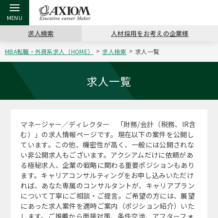
求人検索
人材採用をお考えの企業様
MBA転職・外資系求人（HOME）
求人検索
求人一覧
戻る
戻る
戻る
戻る
戻る
戻る
戻る
戻る
戻る
戻る
戻る
アクシアムの特長
キャリア支援 TOP
転職ツール TOP
転職コラム TOP
イベント・セミナー TOP
会社概要 TOP
ミッシ
お申し
キャリア
MBA留
英文レジ
求人一覧
サービス案内
キャリアデザイン講座
英文レジュメの書き方
“展”職相談室
ジョブフェア
沿革
コンサ
キャリ
MBAの
日本から
パワー
（最新求人市場動向）
マネージャー／ディレクター 「財務/会計（税務、IR含
コンサルタントの紹介
職務経歴書の書き方
転職市場の明日をよめ
キャリアデザインセミナー
主なクライアント
代表メ
“展”
転職活
主な10
キーワ
む）」の求人情報ページです。現在以下の案件を公開し
ステージ別アドバイス
ています。この他、機密性が高く、一般には公開されな
日本語履歴書テンプレート
コンサルティングの現場から
海外セミナー
アクセス
“展”
MBA
英文レ
い非公開求人もございます。アクシアムだけに依頼があ
MBAの転職事例
る極秘求人、企業の戦略に関わる重要ポジションもあり
よくある面接Q&A集
転職成功への4つの鍵
キャリアフォーラム
採用情報
おわり
ます。キャリアコンサルティングをお申し込みいただけ
MBAからのFAQ
れば、あなた専属のコンサルタントが、キャリアプラン
について丁寧にご相談・ご提言。ご希望の方には、展望
外資系／面接攻略のコツ
キャリアに効く一冊
プロ経営者の特別セミナー
パブリシティ
にあった求人案件を適時ご案内（ポジション紹介）いた
MBA留学生数の推移
します。ご推薦から面接対策、条件交渉、アフターフォ