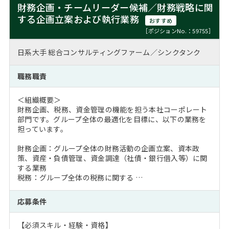
財務企画・チームリーダー候補／財務戦略に関
する企画立案および執行業務
おすすめ
［ポジションNo.：59755］
日系大手 総合コンサルティングファーム／シンクタンク
職務職責
＜組織概要＞
財務企画、税務、資金管理の機能を担う本社コーポレート
部門です。グループ全体の最適化を目標に、以下の業務を
担っています。
財務企画：グループ全体の財務活動の企画立案、資本政
策、資産・負債管理、資金調達（社債・銀行借入等）に関
する業務
税務：グループ全体の税務に関する …
応募条件
【必須スキル・経験・資格】