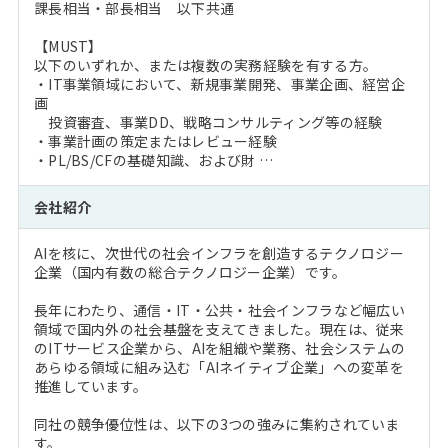
課長相当・部長相当 以下共通
【MUST】
以下のいずれか、または複数の実務経験を有する方。
・IT事業領域において、新規事業開発、事業企画、経営企
画
投資審査、事業DD、戦略コンサルティング等の経験
・事業計画の策定またはレビュー経験
・PL/BS/CFの基礎知識、および財 …
会社紹介
AIを核に、次世代の社会インフラを創造するテクノロジー
企業（国内有数の総合テクノロジー企業）です。
長年にわたり、通信・IT・公共・社会インフラなど幅広い
領域で国内外の社会基盤を支えてきました。現在は、従来
のITサービス企業から、AIを組織や業務、社会システムの
あらゆる領域に組み込む「AIネイティブ企業」への変革を
推進しています。
同社の競争優位性は、以下の3つの強みに集約されていま
す。