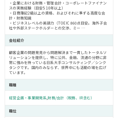
・企業における財務・管理会計・コーポレートファイナン
スの実務経験（目安5 10年以上）
・日商簿記2級以上の資格、およびそれに準ずる高度な会
計・財務知識
・ビジネスレベルの英語力（TOEIC 860点目安。海外子会
社や外部ステークホルダーとの交渉、ミー …
会社紹介
顧客企業の問題発見から問題解決まで一貫したトータルソ
リューションを提供し、特に公共、金融、流通の分野に非
常に強みを持っている日系大手コンサルティング／シンク
タンクです。国内のみならず、世界中にも活動の場を広げ
ています。
職種
経営企画・事業開発系
,
財務/会計（税務、IR含む）
職位