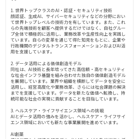
1. 世界トップクラスのAI・認証・セキュリティ技術
顔認証、生成AI、サイバーセキュリティなどの分野におい
て世界トップレベルの技術力を有しています。また、これ
らの先端技術を顧客へ提供するだけではなく、自社グルー
プ全体で積極的に活用し、業務改革や生産性向上を実践し
ています。自らの変革を通じて得た知見をもとに、企業や
行政機関のデジタルトランスフォーメーションおよびAI活
用を支援しています。
2. データ活用による価値創造モデル
同社は、AI技術と長年培ってきた高信頼・高セキュリティ
な社会インフラ基盤を組み合わせた独自の価値創造モデル
を展開しています。業界や組織を横断してデータを安全に
活用し、経営高度化や業務改革、さらには社会課題の解決
までを支援しています。データを新たな価値へ転換し、持
続可能な社会の実現に貢献することを目指しています。
3. ヘルスケア・ライフサイエンス領域への挑戦
AIとデータ活用の強みを活かし、ヘルスケア・ライフサイ
エンス領域においても新たな事業展開を進めています。
AI創薬