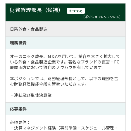
財務経理部長（候補）
おすすめ
［ポジションNo.：59736］
日系外食・食品製造
職務職責
オーガニック成長、M＆Aを用いて、業容を大きく拡大して
いる外食・食品製造企業です。著名なブランドの直営・FC
展開両方において独自のノウハウを有しています。
本ポジションでは、財務経理部長として、以下の職務を含
む財務経理機能全般を管掌いただきます。
・連結及び単体決算業 …
応募条件
必須要件：
・決算マネジメント経験（事前準備・スケジュール管理・