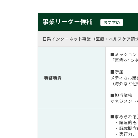
事業リーダー候補
おすすめ
日系インターネット事業（医療・ヘルスケア領
■ミッション
「医療xイン
■所属
職務職責
メディカル業
（海外など他
■担当業務
マネジメント
■求められる
・論理的思
・既成概念に
・実行力、