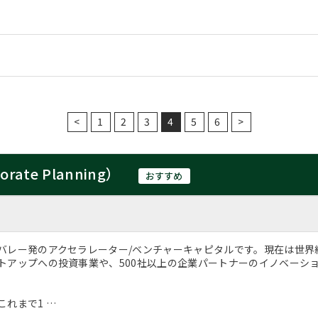
<
1
2
3
4
5
6
>
rate Planning）
おすすめ
バレー発のアクセラレーター/ベンチャーキャピタルです。現在は世界約
トアップへの投資事業や、500社以上の企業パートナーのイノベーシ
これまで1 …