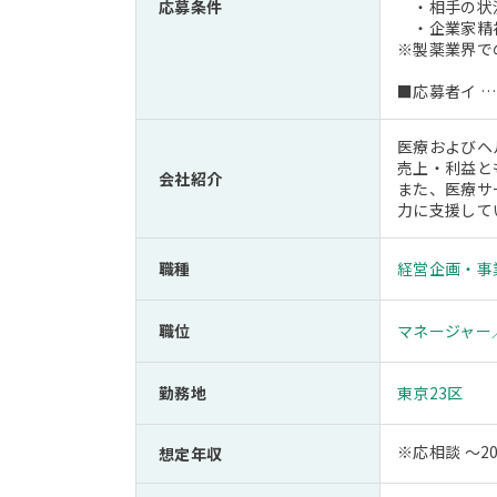
応募条件
・相手の状況
・企業家精神
※製薬業界で
■応募者イ …
医療およびヘ
売上・利益と
会社紹介
また、医療サ
力に支援して
職種
経営企画・事
職位
マネージャー
勤務地
東京23区
※応相談 ～2
想定年収