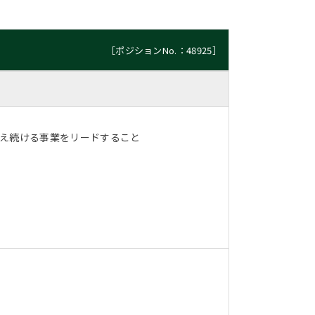
［ポジションNo.：48925］
与え続ける事業をリードすること