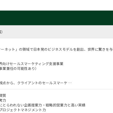
域）
ターネット」の領域で日本発のビジネスモデルを創出、世界に驚きを
界向けセールスマーケティング支援事業
事業兼任の可能性あり）
視点から、クライアントのセールスマーケ …
資質
考力
とらわれない企画提案力・戦略的営業力と高い実績
プロジェクトマネジメント力