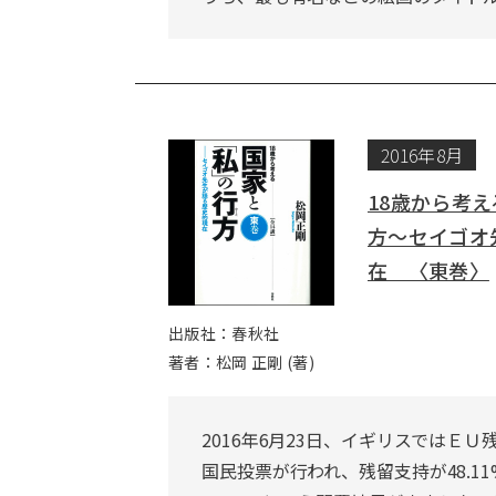
2016年8月
18歳から考
方～セイゴオ
在 〈東巻〉
出版社：春秋社
著者：松岡 正剛 (著)
2016年6月23日、イギリスではＥ
国民投票が行われ、残留支持が48.1