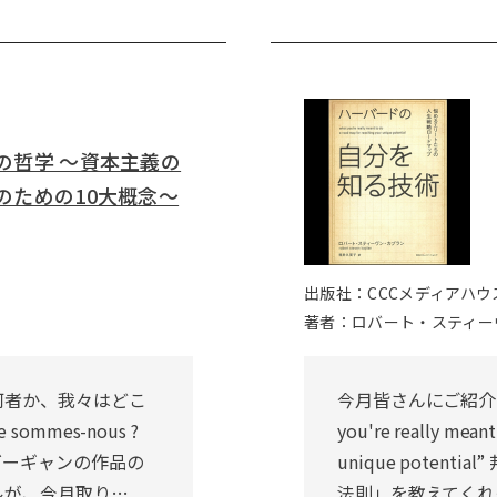
の哲学 ～資本主義の
のための10大概念～
出版社：CCCメディアハウ
著者：ロバート・スティーヴ
何者か、我々はどこ
今月皆さんにご紹介す
 sommes-nous ?
you're really meant
ール・ゴーギャンの作品の
unique poten
ルが、今月取り…
法則」を教えてくれ