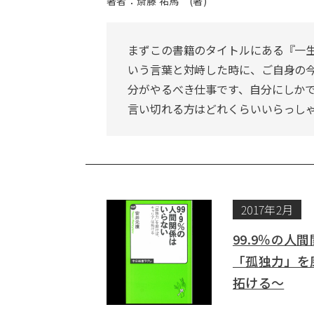
著者：斎藤 祐馬 (著)
まずこの書籍のタイトルにある『一
いう言葉と対峙した時に、ご自身の今
分がやるべき仕事です、自分にしか
言い切れる方はどれくらいいらっし
2017年2月
99.9％の人
「孤独力」を
拓ける～