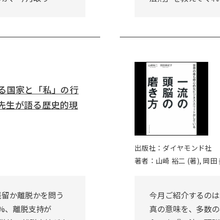
える国家と「私」の行
先生が語る歴史的現
出版社：ダイヤモンド社
著者：山崎 裕二 (著), 岡田 
Ｕ残留か離脱かを問う
今月ご紹介するのは、E
1%、離脱支持が
真の意味を、多数の