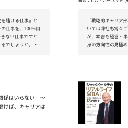
著者：ビル・バーネット (著),
生を賭ける仕事』と
「戦略的キャリア形
の仕事を、100%自
いては弊社も常々ご
できない仕事ですと
が、本書も経営・事
ゃるでしょうか。…
身の方向性の見極め
間関係はいらない ～
磨けば、キャリアは