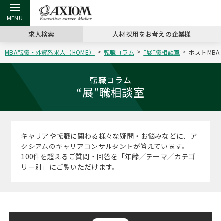
求人検索
人材採用をお考えの企業様
MBA転職・外資系求人（HOME）
転職コラム
”展”職相談室
ポストMBA
戻る
戻る
戻る
戻る
戻る
戻る
戻る
戻る
戻る
戻る
戻る
アクシアムの特長
キャリア支援 TOP
転職ツール TOP
転職コラム TOP
イベント・セミナー TOP
会社概要 TOP
ミッシ
お申し
キャリア
MBA留
英文レジ
転職コラム
“展”職相談室
サービス案内
キャリアデザイン講座
英文レジュメの書き方
“展”職相談室
キャリアデザインセミナー
沿革
コンサ
キャリ
MBAの
日本から
パワー
（最新求人市場動向）
コンサルタントの紹介
職務経歴書の書き方
転職市場の明日をよめ
MBA壮行会カレンダー
主なクライアント
代表メ
“展”
転職活
主な10
キーワ
キャリアや転職に関わる様々な疑問・お悩みなどに、ア
ステージ別アドバイス
クシアムのキャリアコンサルタントが答えています。
日本語履歴書テンプレート
コンサルティングの現場から
ジョブフェア
アクセス
“展”
MBA
英文レ
100件を超えるご質問・回答を「年齢／テーマ／カテゴ
MBAの転職事例
リー別」にご覧いただけます。
よくある面接Q&A集
転職成功への4つの鍵
海外セミナー
採用情報
おわり
MBAからのFAQ
外資系／面接攻略のコツ
キャリアに効く一冊
キャリアフォーラム
パブリシティ
MBA留学生数の推移