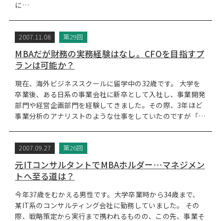
に…
2007.11.08
第29回
MBAだが財務の実務経験はなし。CFOを目指すプ
ランは可能か？
現在、海外ビジネススクールに留学中の32歳です。 大学を
卒業後、ある日系の事業会社に新卒として入社し、事業開発
部門や経営企画部門を経験してきました。その際、3年ほど
事業分析のアナリストのような仕事をしていたのですが「…
2007.09.27
第26回
元ITコンサルタントでMBAホルダー…マネジメン
トへ至る道は？
今年37歳をむかえる男性です。大学卒業時から34歳まで、
某IT系のコンサルティング会社に勤務していました。 その
際、戦略策定から実行まで携われるものの、この先、事業そ