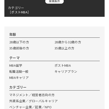
検索条件
Web面接の準備・注意点
注目企業インタビュー
プロ経営者の特別セミナー
ニュースリリース
インターン受入企業一覧
カテゴリー
［ポストMBA］
Career Talk Live
MBAを生かす求人特集
MBA NETWORKING
年齢と年収の相関図
年齢
28歳以下の方
28歳から32歳の方
35歳前後の方
35歳以上の方
テーマ
MBA留学
ポストMBA
転職活動一般
キャリアプラン
MBAキャリア
カテゴリー
マネジメント／経営者志向の方
外資系企業／グローバルキャリア
ベンチャー企業／起業／NPO