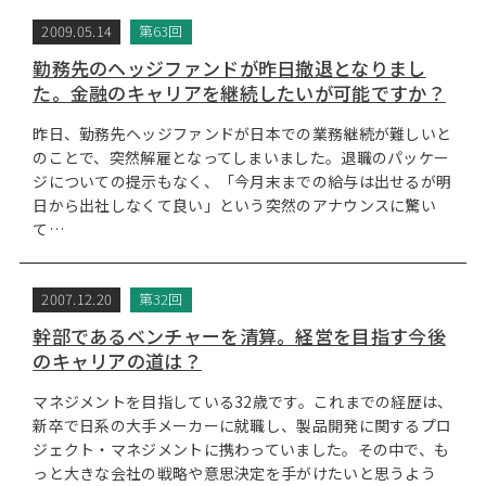
2009.05.14
第63回
勤務先のヘッジファンドが昨日撤退となりまし
た。金融のキャリアを継続したいが可能ですか？
昨日、勤務先ヘッジファンドが日本での業務継続が難しいと
のことで、突然解雇となってしまいました。退職のパッケー
ジについての提示もなく、「今月末までの給与は出せるが明
日から出社しなくて良い」という突然のアナウンスに驚い
て…
2007.12.20
第32回
幹部であるベンチャーを清算。経営を目指す今後
のキャリアの道は？
マネジメントを目指している32歳です。これまでの経歴は、
新卒で日系の大手メーカーに就職し、製品開発に関するプロ
ジェクト・マネジメントに携わっていました。その中で、も
っと大きな会社の戦略や意思決定を手がけたいと思うよう