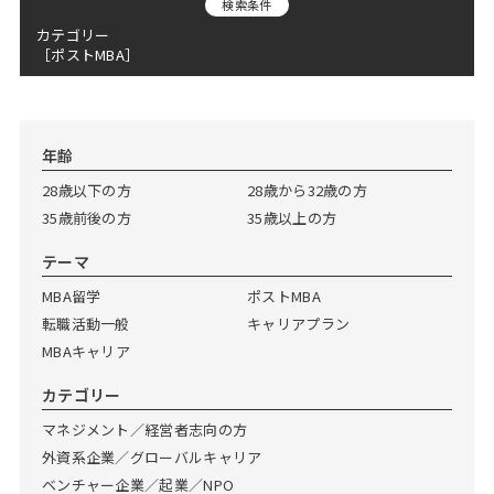
検索条件
Web面接の準備・注意点
注目企業インタビュー
プロ経営者の特別セミナー
ニュースリリース
インターン受入企業一覧
カテゴリー
［ポストMBA］
Career Talk Live
MBAを生かす求人特集
MBA NETWORKING
年齢と年収の相関図
年齢
28歳以下の方
28歳から32歳の方
35歳前後の方
35歳以上の方
テーマ
MBA留学
ポストMBA
転職活動一般
キャリアプラン
MBAキャリア
カテゴリー
マネジメント／経営者志向の方
外資系企業／グローバルキャリア
ベンチャー企業／起業／NPO