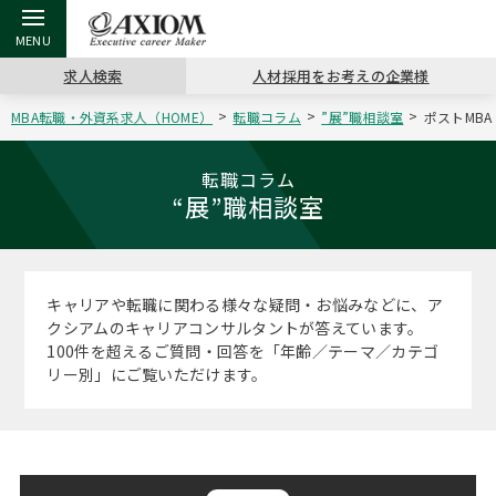
求人検索
人材採用をお考えの企業様
MBA転職・外資系求人（HOME）
転職コラム
”展”職相談室
ポストMBA
戻る
戻る
戻る
戻る
戻る
戻る
戻る
戻る
戻る
戻る
戻る
アクシアムの特長
キャリア支援 TOP
転職ツール TOP
転職コラム TOP
イベント・セミナー TOP
会社概要 TOP
ミッシ
お申し
キャリア
MBA留
英文レジ
転職コラム
“展”職相談室
サービス案内
キャリアデザイン講座
英文レジュメの書き方
“展”職相談室
キャリアデザインセミナー
沿革
コンサ
キャリ
MBAの
日本から
パワー
（最新求人市場動向）
コンサルタントの紹介
職務経歴書の書き方
転職市場の明日をよめ
MBA壮行会カレンダー
主なクライアント
代表メ
“展”
転職活
主な10
キーワ
キャリアや転職に関わる様々な疑問・お悩みなどに、ア
ステージ別アドバイス
クシアムのキャリアコンサルタントが答えています。
日本語履歴書テンプレート
コンサルティングの現場から
ジョブフェア
アクセス
“展”
MBA
英文レ
100件を超えるご質問・回答を「年齢／テーマ／カテゴ
MBAの転職事例
リー別」にご覧いただけます。
よくある面接Q&A集
転職成功への4つの鍵
海外セミナー
採用情報
おわり
MBAからのFAQ
外資系／面接攻略のコツ
キャリアに効く一冊
キャリアフォーラム
パブリシティ
MBA留学生数の推移