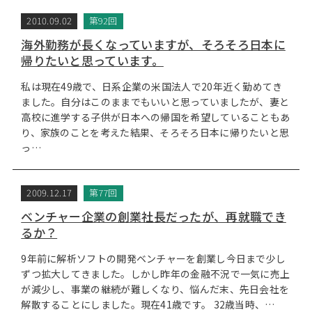
2010.09.02
第92回
海外勤務が長くなっていますが、そろそろ日本に
帰りたいと思っています。
私は現在49歳で、日系企業の米国法人で20年近く勤めてき
ました。自分はこのままでもいいと思っていましたが、妻と
高校に進学する子供が日本への帰国を希望していることもあ
り、家族のことを考えた結果、そろそろ日本に帰りたいと思
っ…
2009.12.17
第77回
ベンチャー企業の創業社長だったが、再就職でき
るか？
9年前に解析ソフトの開発ベンチャーを創業し今日まで少し
ずつ拡大してきました。しかし昨年の金融不況で一気に売上
が減少し、事業の継続が難しくなり、悩んだ末、先日会社を
解散することにしました。現在41歳です。 32歳当時、…