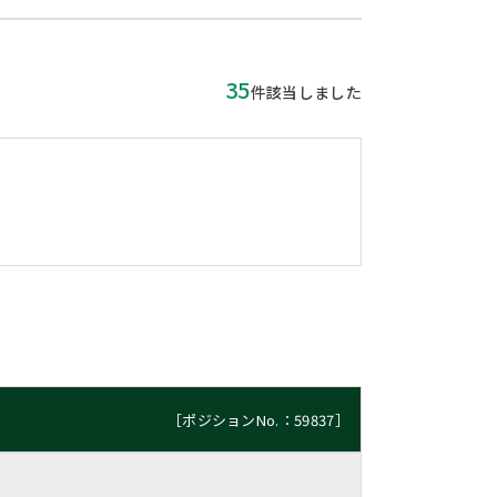
35
件該当しました
［ポジションNo.：59837］