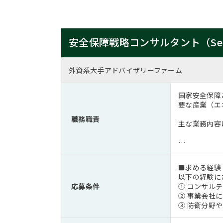
安全保障戦略コンサルタント（Senior A
外資系大手アドバイザリーファーム
国家安全保障
要な産業（エ
職務職責
主な業務内容
…
■求める経験
以下の経験に
応募条件
① コンサル
② 事業会社
③ 防衛分野