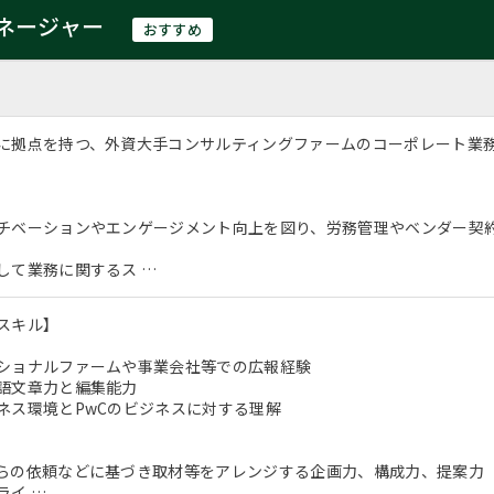
ネージャー
おすすめ
に拠点を持つ、外資大手コンサルティングファームのコーポレート業
チベーションやエンゲージメント向上を図り、労務管理やベンダー契
して業務に関するス …
スキル】
ショナルファームや事業会社等での広報経験
語文章力と編集能力
ネス環境とPwCのビジネスに対する理解
らの依頼などに基づき取材等をアレンジする企画力、構成力、提案力
ライ …