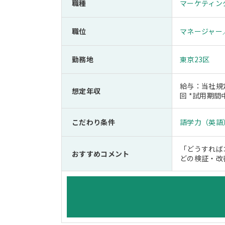
職種
マーケティン
職位
マネージャー
勤務地
東京23区
給与：当社規定
想定年収
回 *試用期
こだわり条件
語学力（英語
「どうすれば
おすすめコメント
どの検証・改