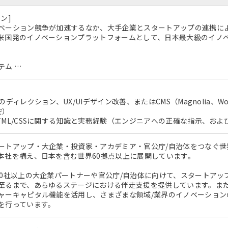
ン]
ベーション競争が加速するなか、大手企業とスタートアップの連携に
米国発のイノベーションプラットフォームとして、日本最大級のイノ
テム …
のディレクション、UX/UIデザイン改善、またはCMS（Magnolia、W
安）
TML/CSSに関する知識と実務経験（エンジニアへの正確な指示、およ
ートアップ・大企業・投資家・アカデミア・官公庁/自治体をつなぐ
本社を構え、日本を含む世界60拠点以上に展開しています。
50社以上の大企業パートナーや官公庁/自治体に向けて、スタートア
至るまで、あらゆるステージにおける伴走支援を提供しています。ま
ャーキャピタル機能を活用し、さまざまな領域/業界のイノベーション
を行っています。