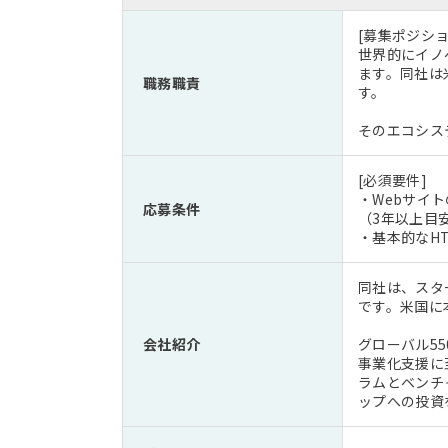
[募集ポジショ
世界的にイノ
ます。同社は
職務職責
す。
そのエコシス
[必須要件]
・Webサイト
応募条件
（3年以上目
・基本的なH
同社は、スタ
です。米国に
会社紹介
グローバル5
事業化支援に
ラムとベンチ
ップへの投資