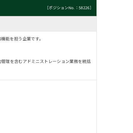
［ポジションNo.：58226］
務機能を担う企業です。
約管理を含むアドミニストレーション業務を統括