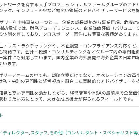
ットワークを有する大手プロフェッショナルファームグループのアドバ
ジック、インフラ・PPPなど幅広い領域のアドバイザリーサービスを
イザリーを中核事業の一つとし、企業の成長戦略から事業再編、危機対
M&A領域では、財務デューデリジェンス、企業価値評価（バリュエー
る体制を有しており、クロスボーダー案件にも豊富な実績があります
生・リストラクチャリングや、不正調査・コンプライアンス対応など
も特徴です。会計・税務・コンサルティングなどグループ内の専門組
ー案件にも対応しています。国内企業の海外展開や海外企業の日本市
ています。
ザリーファームの中でも、戦略立案だけでなく、オペレーション改革
財務・会計の専門性と経営視点を融合した実践的なアドバイザリーを
知見と高い専門性を活かしながら、経営変革やM&Aの最前線で企業価
携わりたい方にとって、大きな成長機会が得られるフィールドです。
ト
／ディレクター
,
スタッフ
,
その他（コンサルタント・スペシャリスト等