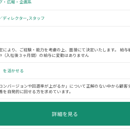
グ・広報・企画系
／ディレクター
,
スタッフ
により、ご経験・能力を考慮の上、面接にて決定いたします。 給与構成：B
間中（入社後３ヶ月間）の給与に変動はありません
）を活かせる
コンバージョンや回遊率が上がるか」について正解のない中から顧客
善を自発的に回せる方を求めています。
詳細を見る