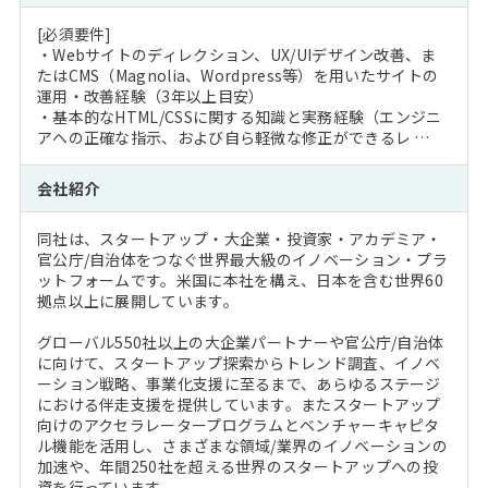
[必須要件]
・Webサイトのディレクション、UX/UIデザイン改善、ま
たはCMS（Magnolia、Wordpress等）を用いたサイトの
運用・改善経験（3年以上目安）
・基本的なHTML/CSSに関する知識と実務経験（エンジニ
アへの正確な指示、および自ら軽微な修正ができるレ …
会社紹介
同社は、スタートアップ・大企業・投資家・アカデミア・
官公庁/自治体をつなぐ世界最大級のイノベーション・プラ
ットフォームです。米国に本社を構え、日本を含む世界60
拠点以上に展開しています。
グローバル550社以上の大企業パートナーや官公庁/自治体
に向けて、スタートアップ探索からトレンド調査、イノベ
ーション戦略、事業化支援に至るまで、あらゆるステージ
における伴走支援を提供しています。またスタートアップ
向けのアクセラレータープログラムとベンチャーキャピタ
ル機能を活用し、さまざまな領域/業界のイノベーションの
加速や、年間250社を超える世界のスタートアップへの投
資を行っています。