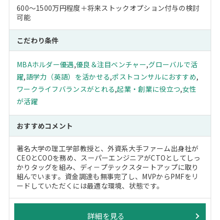
600～1500万円程度＋将来ストックオプション付与の検討
可能
こだわり条件
MBAホルダー優遇
,
優良＆注目ベンチャー
,
グローバルで活
躍
,
語学力（英語）を活かせる
,
ポストコンサルにおすすめ
,
ワークライフバランスがとれる
,
起業・創業に役立つ
,
女性
が活躍
おすすめコメント
著名大学の理工学部教授と、外資系大手ファーム出身社が
CEOとCOOを務め、スーパーエンジニアがCTOとしてしっ
かりタッグを組み、ディ－プテックスタートアップに取り
組んでいます。資金調達も無事完了し、MVPからPMFをリ
ードしていただくには最適な環境、状態です。
詳細を見る