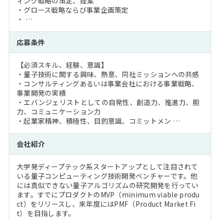
ィング戦略の策定、提案
・グロース戦略ならび事業企画策定
・ …
応募条件
【必須スキル、経験、意識】
・量子技術に関する興味、熱意、同社ミッションへの共感
・コンサルティングあるいは事業会社における事業戦略、
事業開発の実績
・エバンジェリストとしての自発性、創造力、推進力、胆
力、コミュニケーション力
・起業家精神、積極性、目的意識、コミットメン …
会社紹介
大学発ディープテック系スタートアップとして注目されて
いる量子コンピューティング技術開発ベンチャーです。他
には真似できない量子アルゴリズムの研究開発を行ってい
ます。すでにプロダクトのMVP（minimum viable produ
ct）をリリースし、来年度にはPMF（Product Market Fi
t）を目指します。