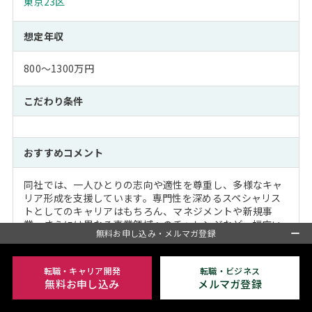
東京23区
想定年収
800～1300万円
こだわり条件
おすすめコメント
同社では、一人ひとりの志向や適性を尊重し、多様なキャ
リア形成を支援しています。専門性を深めるスペシャリス
トとしてのキャリアはもちろん、マネジメントや新規事
業、さらには異なる事業領域へのチャレンジなど、幅広い
無料お申し込み・メルマガ登録
キャリアの選択肢があります。
医療・介護・ヘルスケア・シニアライフ・海外事業など、
転職・キャリア開発
転職・ビジネス
多様な領域で複数の事業を展開しているため、転職するこ
無料お申し込み
メルマガ登録
となくさまざまなビジネスモデルや事業フェーズを経験し
ながら、自身のキャリアを築くことが可能です。