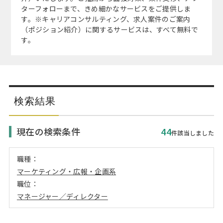
注目企業インタビュー
Career Talk Live
ニュースリリース
ターフォローまで、きめ細かなサービスをご提供しま
インターン受入企業一覧
す。※キャリアコンサルティング、求人案件のご案内
（ポジション紹介）に関するサービスは、すべて無料で
MBA NETWORKING
す。
MBAを生かす求人特集
年齢と年収の相関図
検索結果
現在の検索条件
44
件該当しました
職種：
マーケティング・広報・企画系
職位：
マネージャー／ディレクター