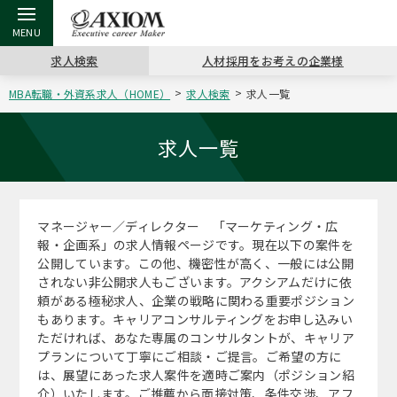
求人検索
人材採用をお考えの企業様
MBA転職・外資系求人（HOME）
求人検索
求人一覧
戻る
戻る
戻る
戻る
戻る
戻る
戻る
戻る
戻る
戻る
戻る
アクシアムの特長
キャリア支援 TOP
転職ツール TOP
転職コラム TOP
イベント・セミナー TOP
会社概要 TOP
ミッシ
お申し
キャリア
MBA留
英文レジ
求人一覧
サービス案内
キャリアデザイン講座
英文レジュメの書き方
“展”職相談室
ジョブフェア
沿革
コンサ
キャリ
MBAの
日本から
パワー
（最新求人市場動向）
マネージャー／ディレクター 「マーケティング・広
コンサルタントの紹介
職務経歴書の書き方
転職市場の明日をよめ
キャリアデザインセミナー
主なクライアント
代表メ
“展”
転職活
主な10
キーワ
報・企画系」の求人情報ページです。現在以下の案件を
ステージ別アドバイス
公開しています。この他、機密性が高く、一般には公開
日本語履歴書テンプレート
コンサルティングの現場から
海外セミナー
アクセス
“展”
MBA
英文レ
されない非公開求人もございます。アクシアムだけに依
MBAの転職事例
頼がある極秘求人、企業の戦略に関わる重要ポジション
よくある面接Q&A集
転職成功への4つの鍵
キャリアフォーラム
採用情報
おわり
もあります。キャリアコンサルティングをお申し込みい
MBAからのFAQ
ただければ、あなた専属のコンサルタントが、キャリア
プランについて丁寧にご相談・ご提言。ご希望の方に
外資系／面接攻略のコツ
キャリアに効く一冊
プロ経営者の特別セミナー
パブリシティ
は、展望にあった求人案件を適時ご案内（ポジション紹
MBA留学生数の推移
介）いたします。ご推薦から面接対策、条件交渉、アフ