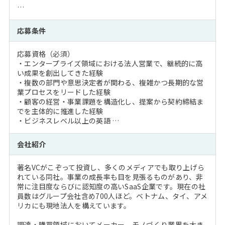
…
応募条件
応募資格（必須）
・エンタープライズ領域における法人営業で、継続的に高
い成果を創出してきた経験
・複数の部門や意思決定者が関わる、複雑かつ長期的な営
業プロセスをリードした経験
・顧客の経営・事業課題を構造化し、提案から契約締結ま
でを主体的に推進した経験
・ビジネスレベル以上の英語 …
会社紹介
著名VCがこぞって投資し、多くのメディアでも取り上げら
れている同社。事業の成長率も目を見張るものがあり、非
常に注目度ならびに認知度の高いSaaS企業です。現在の社
員数はグループ会社含め700人ほど。ベトナム、タイ、アメ
リカにも現地法人を構えています。
調達・購買領域においてメーカー、モノづくり業界を大き