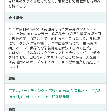
良いものをつくるだけでなく、事業として成立させる視点
を持てる方 …
会社紹介
バイオ原料の供給と研究開発を行う大学発ベンチャーで
す。 自社の有する栄養学・食品科学の知見と量産技術を用
い複数産業へ原料として供給します。これにより、食領域
にて「タンパク質危機」、予防医療領域にて「生活習慣
病」といった世界的な栄養課題を解決するべく創業。 チー
ムはグローバルなバックグラウンドを持つメンバーで構成
されており、自社の研究力をベースとしながら、大企業・
研究機関とのオープンイノベーション型の協業も推進して
います。
職種
営業系
,
マーケティング・広報・企画系
,
品質管理・生産/製
造技術
,
その他エンジニア、研究開発職
職位