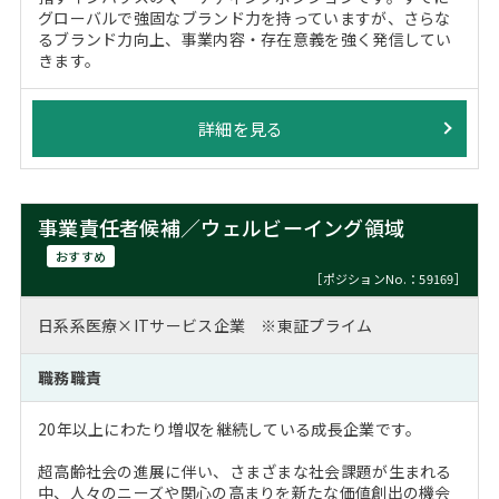
グローバルで強固なブランド力を持っていますが、さらな
るブランド力向上、事業内容・存在意義を強く発信してい
きます。
詳細を見る
事業責任者候補／ウェルビーイング領域
おすすめ
［ポジションNo.：59169］
日系系医療×ITサービス企業 ※東証プライム
職務職責
20年以上にわたり増収を継続している成長企業です。
超高齢社会の進展に伴い、さまざまな社会課題が生まれる
中、人々のニーズや関心の高まりを新たな価値創出の機会