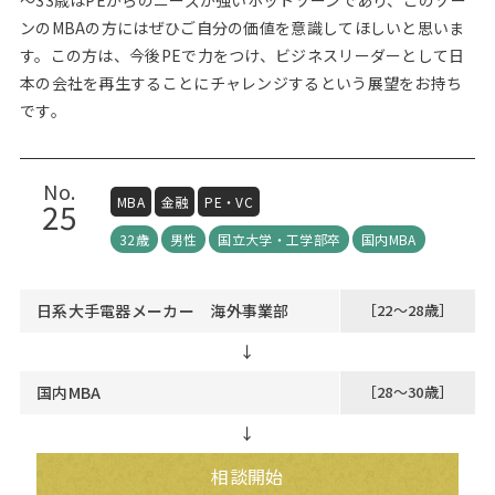
～33歳はPEからのニーズが強いホットゾーンであり、このゾー
ンのMBAの方にはぜひご自分の価値を意識してほしいと思いま
す。この方は、今後PEで力をつけ、ビジネスリーダーとして日
本の会社を再生することにチャレンジするという展望をお持ち
です。
No.
MBA
金融
PE・VC
25
32歳
男性
国立大学・工学部卒
国内MBA
日系大手電器メーカー 海外事業部
［22～28歳］
↓
国内MBA
［28～30歳］
↓
相談開始