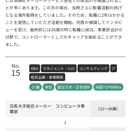
にも消費財メーカーやサービス会社での採用から敬遠されるこ
とが多くあります。この方の場合、当時さらに転職活動の妨げ
となる海外勤務をしていました。そのため、転職に2年はかかる
ことを覚悟していただき活動を開始。何度か帰国してインタビ
ューを受け、最終的には36歳の時に転職に成功。事業部会計の
分野で、コントローラーとしてのキャリアを始めることができ
ました。
No.
MBA
マネジメント・CxO
コンサルティング
IT
15
経営企画・事業開発
37歳
男性
国立大学・文学部卒
米国TOP校MBA
日系大手総合メーカー コンピュータ事
［22～26歳］
業部
↓