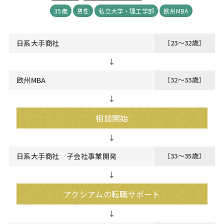
35歳
男性
私立大学・理工学部
欧州MBA
日系大手商社
［23～32歳］
↓
欧州MBA
［32～33歳］
↓
相談開始
日系大手商社 子会社事業開発
［33～35歳］
↓
アクシアムの転職サポート