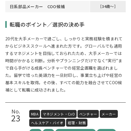
日系部品メーカー COO候補
［34歳～］
転職のポイント／選択の決め手
20代を大手メーカーで過ごし、しっかりと実務経験を積まれて
からビジネススクールへ進まれた方です。グローバルでも通用
するマネジメントを目指しておられたため、大手メーカーでは
時間がかかると判断。分析やプランニングだけでなく“実行”ま
で自ら手がける成長ベンチャーでの経営企画職を選ばれまし
た。留学で培った英語力を一旦封印し、事業立ち上げや経営の
基本スキルを取得。その後、すべての能力を融合させてCOO候
補として転職に成功されました。
No.
MBA
マネジメント・CxO
ベンチャー
メーカー
23
ヘルスケア・バイオ
経理・財務