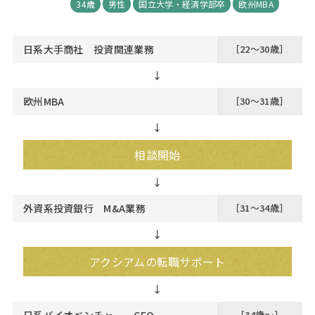
34歳
男性
国立大学・経済学部卒
欧州MBA
日系大手商社 投資関連業務
［22～30歳］
↓
欧州MBA
［30～31歳］
↓
相談開始
外資系投資銀行 M&A業務
［31～34歳］
↓
アクシアムの転職サポート
［34歳～］