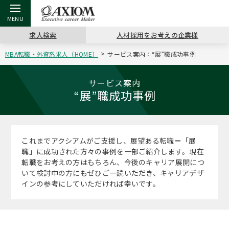
求人検索
人材採用をお考えの企業様
MBA転職・外資系求人（HOME）
サービス案内：“展”職成功事例
戻る
戻る
戻る
戻る
戻る
戻る
戻る
戻る
戻る
戻る
戻る
アクシアムの特長
キャリア支援 TOP
転職ツール TOP
転職コラム TOP
イベント・セミナー TOP
会社概要 TOP
ミッシ
お申し
キャリア
MBA留
英文レジ
サービス案内
“展”職成功事例
サービス案内
キャリアデザイン講座
英文レジュメの書き方
“展”職相談室
キャリアデザインセミナー
沿革
コンサ
キャリ
MBAの
日本から
パワー
（最新求人市場動向）
コンサルタントの紹介
職務経歴書の書き方
転職市場の明日をよめ
MBA壮行会カレンダー
主なクライアント
代表メ
“展”
転職活
主な10
キーワ
これまでアクシアムがご支援し、展望ある転職＝「展
ステージ別アドバイス
職」に成功された方々の事例を一部ご紹介します。現在
日本語履歴書テンプレート
コンサルティングの現場から
ジョブフェア
アクセス
“展”
MBA
英文レ
転職をお考えの方はもちろん、今後のキャリア展開につ
MBAの転職事例
いて検討中の方にもぜひご一読いただき、キャリアデザ
よくある面接Q&A集
転職成功への4つの鍵
海外セミナー
採用情報
インの参考にしていただければ幸いです。
おわり
MBAからのFAQ
外資系／面接攻略のコツ
キャリアに効く一冊
キャリアフォーラム
パブリシティ
MBA留学生数の推移