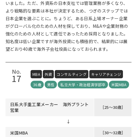
いました。ただ、外資系の日本支社では管理業務が多くなり、
より戦略的な要素は本社が決定するため、つぎのステップでは
日本企業を選ぶことに。ちょうど、ある日系上場オーナー企業
がグローバル化のための人材を探しており、M&Aや企業財務の
強化のための人材として適任であったため採用となりました。
知名度は低い企業ですが海外投資にも積極的で、結果的には展
望どおり40歳で海外子会社役員になっておられます。
No.
MBA
外資
コンサルティング
キャリアチェンジ
17
36歳
男性
私立大学・政治経済学部卒
米国MBA
日系大手重工業メーカー 海外プラント
［25～30歳］
営業
↓
米国MBA
［30～32歳］