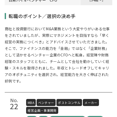
日系バイオベンチャー CFO
転職のポイント／選択の決め手
商社と投資銀行においてM&A業務という大変やりがいある仕事
をされていましたが、実際にマネジメントを目指すなら「早く
経営の実務につくべき」とアドバイスさせていただきました。
そこで、ファイナンスの能力を「金融」ではなく「企業財務」
として活かせるベンチャー企業のCFOへと転身。経営陣や財務
経理のスタッフとともに、チームとして会社を動かしていく経
験・スキルを取得されました。年収とトレードオフしてキャリ
アのオポチュニティを選択され、経営能力を大きく伸ばされた
好例です。
No.
MBA
ベンチャー
ポストコンサル
メーカー
22
経営企画・事業開発