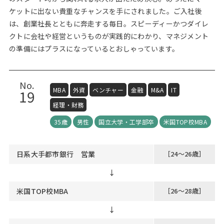
ケットに出ない貴重なチャンスを手にされました。ご入社後
は、創業社長とともに奔走する毎日。スピーディーかつダイレ
クトに会社や経営というものが実践的にわかり、マネジメント
の準備にはプラスになっているとおしゃっています。
No.
MBA
外資
ベンチャー
金融
M&A
IT
19
経理・財務
35歳
男性
国立大学・工学部卒
米国TOP校MBA
日系大手都市銀行 営業
［24～26歳］
↓
米国TOP校MBA
［26～28歳］
↓