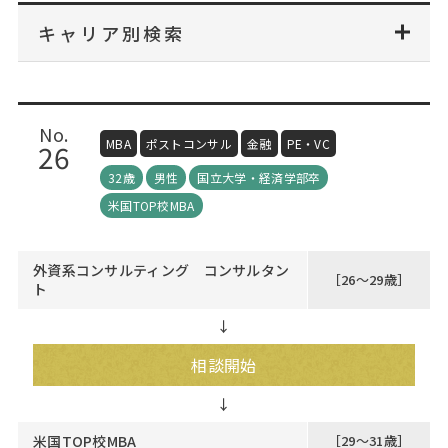
Web面接の準備・注意点
注目企業インタビュー
プロ経営者の特別セミナー
ニュースリリース
キャリア別検索
インターン受入企業一覧
Career Talk Live
MBAを生かす求人特集
MBA NETWORKING
No.
年齢と年収の相関図
MBA
ポストコンサル
金融
PE・VC
26
32歳
男性
国立大学・経済学部卒
米国TOP校MBA
外資系コンサルティング コンサルタン
［26～29歳］
ト
↓
相談開始
米国TOP校MBA
［29～31歳］