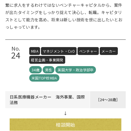
繁に求人をするわけではないベンチャーキャピタルから、案件
が出たタイミングをしっかり捉えて決心し、転職。キャピタリ
ストとして能力を高め、将来は新しい技術を世に出したいとお
っしゃっています。
No.
MBA
マネジメント・CxO
ベンチャー
メーカー
24
経営企画・事業開発
34歳
男性
英国大学・政治学部卒
米国TOP校MBA
日系医療機器メーカー 海外事業、国際
［24～28歳］
法務
↓
相談開始