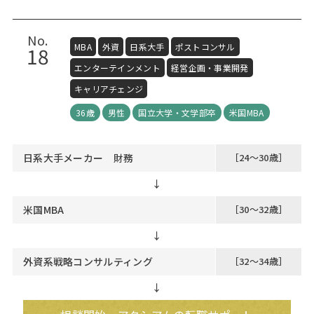
No.
MBA
外資
日系大手
ポストコンサル
18
エンターテインメント
経営企画・事業開発
キャリアチェンジ
36歳
男性
国立大学・文学部卒
米国MBA
日系大手メーカー 財務
［24～30歳］
↓
米国MBA
［30～32歳］
↓
外資系戦略コンサルティング
［32～34歳］
↓