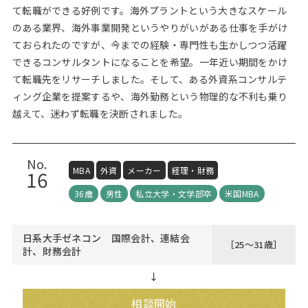
て転職ができる好例です。海外プラントという大きなスケール
のある業界、海外事業開発というやりがいがある仕事を手がけ
ておられたのですが、今までの経験・専門性も生かしつつ活躍
できるコンサルタントになることを希望。一年近い期間をかけ
て転職先をリサーチしました。そして、ある外資系コンサルテ
ィング企業を提案するや、海外勤務という物理的な不利も乗り
越えて、迷わず転職を決断されました。
No.
MBA
外資
メーカー
経理・財務
16
36歳
男性
私立大学・文学部卒
米国MBA
日系大手ゼネコン 国際会計、連結会
［25～31歳］
計、財務会計
↓
相談開始