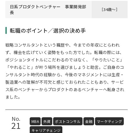
日系プロダクトベンチャー 事業開発部
［34歳～］
長
転職のポイント／選択の決め手
戦略コンサルタントという職歴や、今までの年収にとらわれ
ず、機会を広げていく姿勢をもった方でした。転職の際には、
ポジションタイトルにこだわるのではなく、「やりたいこと」
「やれること」が叶う場所を選びましょうと助言。ご自身のコ
ンサルタント時代の経験から、今後のマネジメントには生産・
製造業への理解が不可欠と感じておられたこともあり、サービ
ス系のベンチャーからプロダクトのあるベンチャーへ転身され
ました。
No.
MBA
外資
ポストコンサル
金融
マーケティング
21
キャリアチェンジ