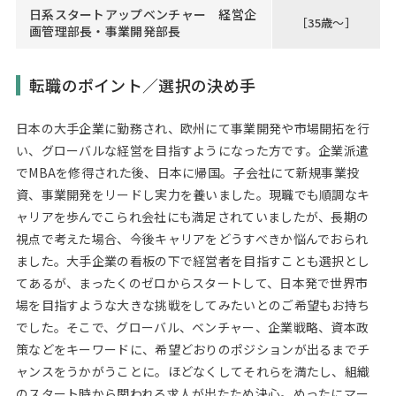
日系スタートアップベンチャー 経営企
［35歳～］
画管理部長・事業開発部長
転職のポイント／選択の決め手
日本の大手企業に勤務され、欧州にて事業開発や市場開拓を行
い、グローバルな経営を目指すようになった方です。企業派遣
でMBAを修得された後、日本に帰国。子会社にて新規事業投
資、事業開発をリードし実力を養いました。現職でも順調なキ
ャリアを歩んでこられ会社にも満足されていましたが、長期の
視点で考えた場合、今後キャリアをどうすべきか悩んでおられ
ました。大手企業の看板の下で経営者を目指すことも選択とし
てあるが、まったくのゼロからスタートして、日本発で世界市
場を目指すような大きな挑戦をしてみたいとのご希望もお持ち
でした。そこで、グローバル、ベンチャー、企業戦略、資本政
策などをキーワードに、希望どおりのポジションが出るまでチ
ャンスをうかがうことに。ほどなくしてそれらを満たし、組織
のスタート時から関われる求人が出たため決心。めったにマー