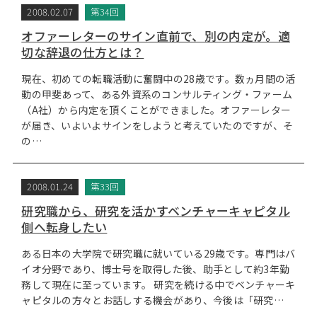
2008.02.07
第34回
オファーレターのサイン直前で、別の内定が。適
切な辞退の仕方とは？
現在、初めての転職活動に奮闘中の28歳です。数ヵ月間の活
動の甲斐あって、ある外資系のコンサルティング・ファーム
（A社）から内定を頂くことができました。オファーレター
が届き、いよいよサインをしようと考えていたのですが、そ
の…
2008.01.24
第33回
研究職から、研究を活かすベンチャーキャピタル
側へ転身したい
ある日本の大学院で研究職に就いている29歳です。専門はバ
イオ分野であり、博士号を取得した後、助手として約3年勤
務して現在に至っています。 研究を続ける中でベンチャーキ
ャピタルの方々とお話しする機会があり、今後は「研究…