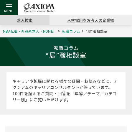
求人検索
人材採用をお考えの企業様
MBA転職・外資系求人（HOME）
転職コラム
”展”職相談室
戻る
戻る
戻る
戻る
戻る
戻る
戻る
戻る
戻る
戻る
戻る
アクシアムの特長
キャリア支援 TOP
転職ツール TOP
転職コラム TOP
イベント・セミナー TOP
会社概要 TOP
ミッシ
お申し
キャリア
MBA留
英文レジ
転職コラム
“展”職相談室
サービス案内
キャリアデザイン講座
英文レジュメの書き方
“展”職相談室
キャリアデザインセミナー
沿革
コンサ
キャリ
MBAの
日本から
パワー
（最新求人市場動向）
コンサルタントの紹介
職務経歴書の書き方
転職市場の明日をよめ
MBA壮行会カレンダー
主なクライアント
代表メ
“展”
転職活
主な10
キーワ
キャリアや転職に関わる様々な疑問・お悩みなどに、ア
ステージ別アドバイス
クシアムのキャリアコンサルタントが答えています。
日本語履歴書テンプレート
コンサルティングの現場から
ジョブフェア
アクセス
“展”
MBA
英文レ
100件を超えるご質問・回答を「年齢／テーマ／カテゴ
MBAの転職事例
リー別」にご覧いただけます。
よくある面接Q&A集
転職成功への4つの鍵
海外セミナー
採用情報
おわり
MBAからのFAQ
外資系／面接攻略のコツ
キャリアに効く一冊
キャリアフォーラム
パブリシティ
MBA留学生数の推移