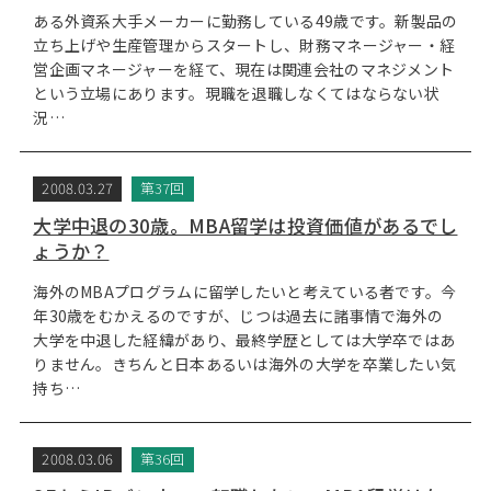
ある外資系大手メーカーに勤務している49歳です。新製品の
立ち上げや生産管理からスタートし、財務マネージャー・経
営企画マネージャーを経て、現在は関連会社のマネジメント
という立場にあります。現職を退職しなくてはならない状
況…
2008.03.27
第37回
大学中退の30歳。MBA留学は投資価値があるでし
ょうか？
海外のMBAプログラムに留学したいと考えている者です。今
年30歳をむかえるのですが、じつは過去に諸事情で海外の
大学を中退した経緯があり、最終学歴としては大学卒ではあ
りません。きちんと日本あるいは海外の大学を卒業したい気
持ち…
2008.03.06
第36回