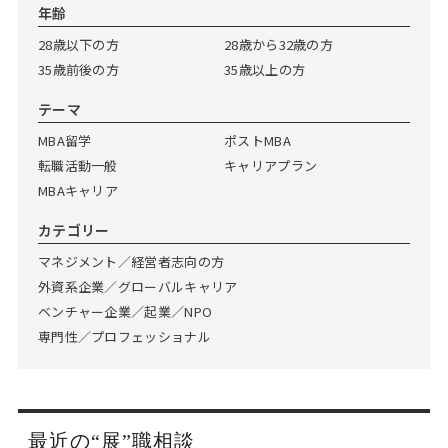
Web面接の準備・注意点
注目企業インタビュー
プロ経営者の特別セミナー
ニュースリリース
年齢
インターン受入企業一覧
28歳以下の方
28歳から32歳の方
Career Talk Live
35歳前後の方
35歳以上の方
MBAを生かす求人特集
テーマ
MBA NETWORKING
年齢と年収の相関図
MBA留学
ポストMBA
転職活動一般
キャリアプラン
MBAキャリア
カテゴリー
マネジメント／経営者志向の方
外資系企業／グローバルキャリア
ベンチャー企業／起業／NPO
専門性／プロフェッショナル
最近の“展”職相談