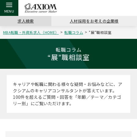
求人検索
人材採用をお考えの企業様
MBA転職・外資系求人（HOME）
転職コラム
”展”職相談室
戻る
戻る
戻る
戻る
戻る
戻る
戻る
戻る
戻る
戻る
戻る
アクシアムの特長
キャリア支援 TOP
転職ツール TOP
転職コラム TOP
イベント・セミナー TOP
会社概要 TOP
ミッシ
お申し
キャリア
MBA留
英文レジ
転職コラム
“展”職相談室
サービス案内
キャリアデザイン講座
英文レジュメの書き方
“展”職相談室
キャリアデザインセミナー
沿革
コンサ
キャリ
MBAの
日本から
パワー
（最新求人市場動向）
コンサルタントの紹介
職務経歴書の書き方
転職市場の明日をよめ
MBA壮行会カレンダー
主なクライアント
代表メ
“展”
転職活
主な10
キーワ
キャリアや転職に関わる様々な疑問・お悩みなどに、ア
ステージ別アドバイス
クシアムのキャリアコンサルタントが答えています。
日本語履歴書テンプレート
コンサルティングの現場から
ジョブフェア
アクセス
“展”
MBA
英文レ
100件を超えるご質問・回答を「年齢／テーマ／カテゴ
MBAの転職事例
リー別」にご覧いただけます。
よくある面接Q&A集
転職成功への4つの鍵
海外セミナー
採用情報
おわり
MBAからのFAQ
外資系／面接攻略のコツ
キャリアに効く一冊
キャリアフォーラム
パブリシティ
MBA留学生数の推移