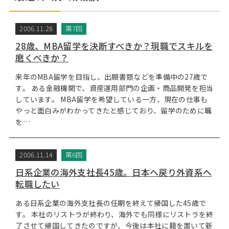
2006.11.28
第7回
28歳、MBA留学を決断すべきか？現職でスキルを
磨くべきか？
来年のMBA留学を目指し、出願書類などを準備中の27歳で
す。 ある金融機関で、資産運用部門の企画・商品開発を担当
しています。 MBA留学を希望している一方、現在の仕事も
やっと面白みがわかってきたと感じており、留学のために職
を…
2006.11.14
第6回
日系企業の海外支社長45歳。日本へ戻り外資系へ
転職したい
ある日系企業の海外支社長の任期を終えて帰国した45歳で
す。 本社のリストラが終わり、海外でも同様にリストラを終
了させて帰国してきたのですが、今後は本社に籍を置いて新