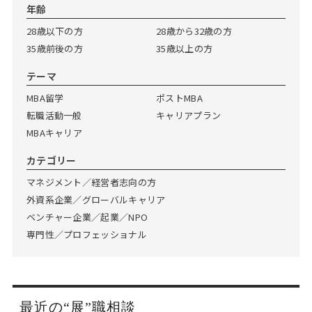
Web面接の準備・注意点
注目企業インタビュー
プロ経営者の特別セミナー
ニュースリリース
年齢
インターン受入企業一覧
28歳以下の方
28歳から32歳の方
Career Talk Live
35歳前後の方
35歳以上の方
MBAを生かす求人特集
テーマ
MBA NETWORKING
年齢と年収の相関図
MBA留学
ポストMBA
転職活動一般
キャリアプラン
MBAキャリア
カテゴリー
マネジメント／経営者志向の方
外資系企業／グローバルキャリア
ベンチャー企業／起業／NPO
専門性／プロフェッショナル
最近の“展”職相談