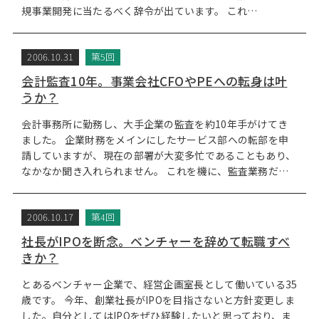
規事業開発に当たるべく辞令が出ています。 これ…
2006.10.31
第5回
会計監査10年。事業会社CFOやPEへの転身は叶
うか？
会計事務所に勤務し、大手企業の監査を約10年手がけてき
ました。 企業財務をメインにしたサービス部への転部を申
請していますが、現在の部署が大変多忙であることもあり、
なかなか聞き入れられません。 これを機に、監査業務だ…
2006.10.17
第4回
社長がIPOを断念。ベンチャーを辞めて転職すべ
きか？
とあるベンチャー企業で、経営企画室長として働いている35
歳です。 今年、創業社長がIPOを目指さないと方針変更しま
した。自分としてはIPOをぜひ経験したいと思っており、ま