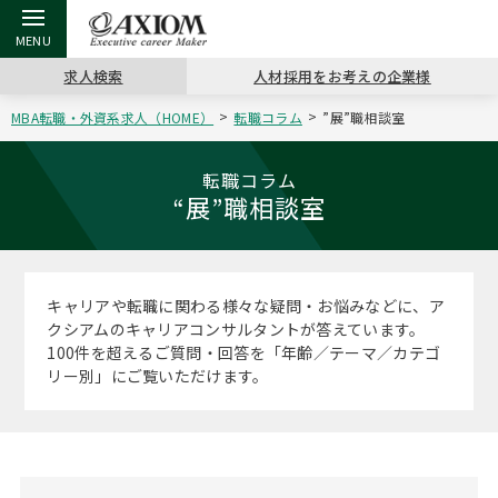
求人検索
人材採用をお考えの企業様
MBA転職・外資系求人（HOME）
転職コラム
”展”職相談室
戻る
戻る
戻る
戻る
戻る
戻る
戻る
戻る
戻る
戻る
戻る
アクシアムの特長
キャリア支援 TOP
転職ツール TOP
転職コラム TOP
イベント・セミナー TOP
会社概要 TOP
ミッシ
お申し
キャリア
MBA留
英文レジ
転職コラム
“展”職相談室
サービス案内
キャリアデザイン講座
英文レジュメの書き方
“展”職相談室
キャリアデザインセミナー
沿革
コンサ
キャリ
MBAの
日本から
パワー
（最新求人市場動向）
コンサルタントの紹介
職務経歴書の書き方
転職市場の明日をよめ
MBA壮行会カレンダー
主なクライアント
代表メ
“展”
転職活
主な10
キーワ
キャリアや転職に関わる様々な疑問・お悩みなどに、ア
ステージ別アドバイス
クシアムのキャリアコンサルタントが答えています。
日本語履歴書テンプレート
コンサルティングの現場から
ジョブフェア
アクセス
“展”
MBA
英文レ
100件を超えるご質問・回答を「年齢／テーマ／カテゴ
MBAの転職事例
リー別」にご覧いただけます。
よくある面接Q&A集
転職成功への4つの鍵
海外セミナー
採用情報
おわり
MBAからのFAQ
外資系／面接攻略のコツ
キャリアに効く一冊
キャリアフォーラム
パブリシティ
MBA留学生数の推移