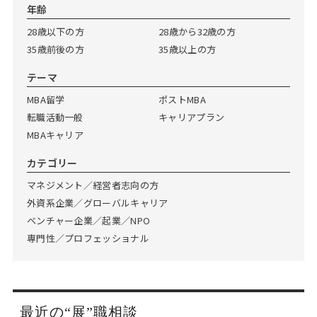
Web面接の準備・注意点
注目企業インタビュー
プロ経営者の特別セミナー
ニュースリリース
年齢
インターン受入企業一覧
28歳以下の方
28歳から32歳の方
Career Talk Live
35歳前後の方
35歳以上の方
MBAを生かす求人特集
テーマ
MBA NETWORKING
年齢と年収の相関図
MBA留学
ポストMBA
転職活動一般
キャリアプラン
MBAキャリア
カテゴリー
マネジメント／経営者志向の方
外資系企業／グローバルキャリア
ベンチャー企業／起業／NPO
専門性／プロフェッショナル
最近の“展”職相談