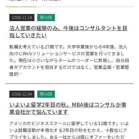
2008.12.18
第55回
法人営業の経験のみ。今後はコンサルタントを目
指していきたい
転職を考えている27歳です。大学卒業後からの4年強、法人
向けにWebソリューションサービスの営業を行ってきまし
た。現在は小さいながらチームのリーダーに昇格し、自分自
身がアカウントを担当するだけではなく、営業企画・営業管
理的…
2008.12.04
第54回
いよいよ留学2年目の秋。MBA後はコンサルか事
業会社かで悩んでいます
アメリカのビジネススクールに留学している32歳です。いよ
いよ就職活動が本格化する2年目の秋をむかえ、十数社にア
プライをしました。ある一社からは既にオファーをいただ